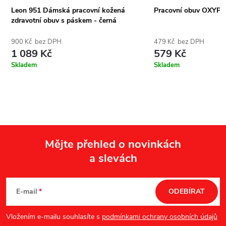
Leon 951 Dámská pracovní kožená
Pracovní obuv OXYPA
zdravotní obuv s páskem - černá
900 Kč bez DPH
479 Kč bez DPH
1 089 Kč
579 Kč
Skladem
Skladem
Mějte přehled o novinkách
a slevách
Z
á
E-mail
ODEBÍRAT
p
Vložením e-mailu souhlasíte s
podmínkami ochrany osobních údajů