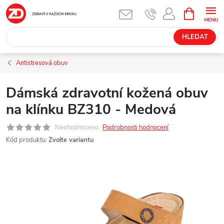
Přejít
NÁKUPNÍ
KOŠÍK
na
obsah
HLEDAT
Antistresová obuv
Dámská zdravotní kožená obuv
na klínku BZ310 - Medová
Neohodnoceno
Podrobnosti hodnocení
Kód produktu:
Zvolte variantu