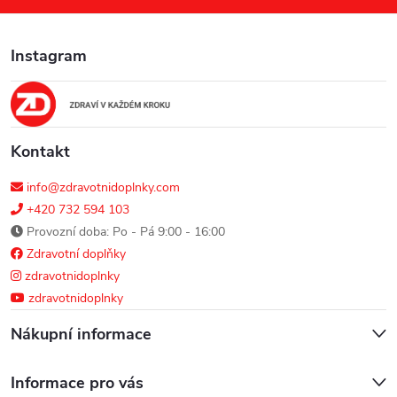
a
Instagram
t
í
Kontakt
info@zdravotnidoplnky.com
+420 732 594 103
Provozní doba: Po - Pá 9:00 - 16:00
Zdravotní doplňky
zdravotnidoplnky
zdravotnidoplnky
Nákupní informace
Informace pro vás