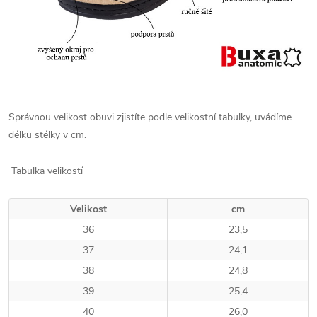
Správnou velikost obuvi zjistíte podle velikostní tabulky, uvádíme
délku stélky v cm.
Tabulka velikostí
Velikost
cm
36
23,5
37
24,1
38
24,8
39
25,4
40
26,0