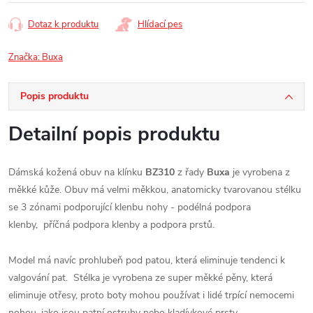
cena:
Dotaz k produktu
Hlídací pes
Značka:
Buxa
Popis produktu
Detailní popis produktu
Dámská kožená obuv na klínku
BZ310
z řady
Buxa
je vyrobena z
měkké kůže. Obuv má velmi měkkou, anatomicky tvarovanou stélku
se 3 zónami podporující klenbu nohy -
podélná podpora
klenby,
příčná podpora klenby a
podpora prstů.
Model má navíc prohlubeň pod patou, která eliminuje tendenci k
valgování pat. Stélka je vyrobena ze super měkké pěny, která
eliminuje otřesy, proto boty mohou používat i lidé trpící nemocemi
nohou, jako jsou patní ostruhy nebo kladívkové prsty.