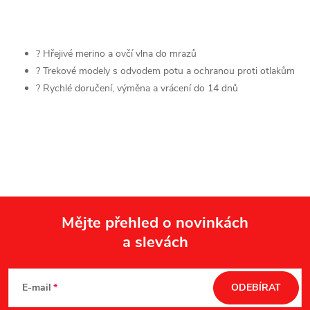
O
v
? Hřejivé merino a ovčí vlna do mrazů
? Trekové modely s odvodem potu a ochranou proti otlakům
l
? Rychlé doručení, výměna a vrácení do 14 dnů
á
d
a
c
í
Mějte přehled o novinkách
a slevách
Z
p
r
á
E-mail
ODEBÍRAT
v