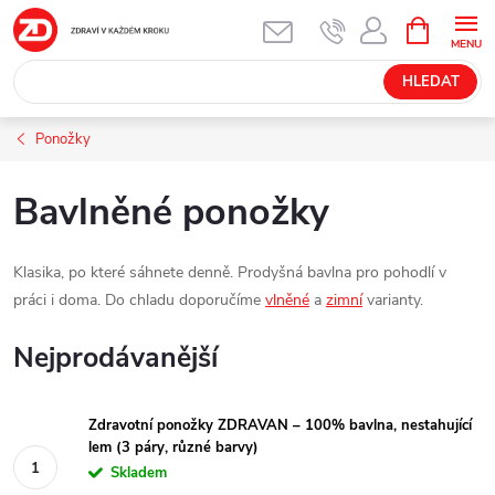
Přejít
NÁKUPNÍ
KOŠÍK
na
obsah
HLEDAT
Ponožky
Bavlněné ponožky
Klasika, po které sáhnete denně. Prodyšná bavlna pro pohodlí v
práci i doma. Do chladu doporučíme
vlněné
a
zimní
varianty.
Nejprodávanější
Zdravotní ponožky ZDRAVAN – 100% bavlna, nestahující
lem (3 páry, různé barvy)
Skladem