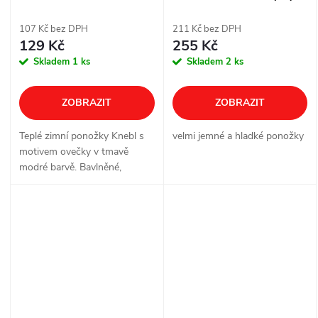
107 Kč bez DPH
211 Kč bez DPH
129 Kč
255 Kč
Skladem
1 ks
Skladem
2 ks
ZOBRAZIT
ZOBRAZIT
Teplé zimní ponožky Knebl s
velmi jemné a hladké ponožky
motivem ovečky v tmavě
modré barvě. Bavlněné,
prodyšné a pohodlné – ideální
pro chladné dny a každodenní
nošení.