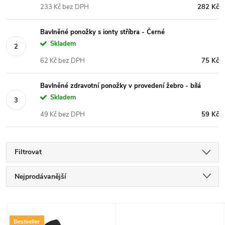
233 Kč bez DPH
282 Kč
Bavlněné ponožky s ionty stříbra - Černé
Skladem
62 Kč bez DPH
75 Kč
Bavlněné zdravotní ponožky v provedení žebro - bílá
Skladem
49 Kč bez DPH
59 Kč
Filtrovat
Ř
Nejprodávanější
a
Nejlevnější
V
Nejdražší
Bestseller