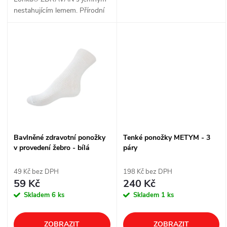
k
k
nestahujícím lemem. Přírodní
t
100% bavlna, prodyšné
t
žebrování a řetízkovaná špice
pro celodenní pohodlí.
ů
ů
Bavlněné zdravotní ponožky
Tenké ponožky METYM - 3
v provedení žebro - bílá
páry
49 Kč bez DPH
198 Kč bez DPH
59 Kč
240 Kč
Skladem
6 ks
Skladem
1 ks
ZOBRAZIT
ZOBRAZIT