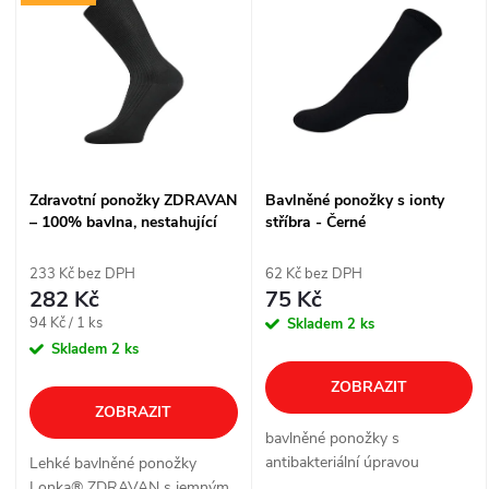
z
ý
Abecedně
e
p
n
i
í
s
Zdravotní ponožky ZDRAVAN
Bavlněné ponožky s ionty
p
– 100% bavlna, nestahující
stříbra - Černé
p
lem (3 páry, různé barvy)
r
233 Kč bez DPH
62 Kč bez DPH
r
282 Kč
75 Kč
o
Měrná
94 Kč / 1 ks
Skladem
2 ks
o
cena:
Skladem
2 ks
d
ZOBRAZIT
d
ZOBRAZIT
u
bavlněné ponožky s
u
antibakteriální úpravou
Lehké bavlněné ponožky
Lonka® ZDRAVAN s jemným