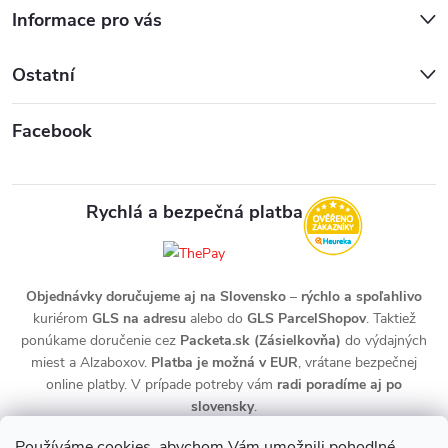
Informace pro vás
Ostatní
Facebook
Rychlá a bezpečná platba
Objednávky doručujeme aj na Slovensko
–
rýchlo a spoľahlivo
kuriérom
GLS na adresu
alebo do
GLS ParcelShopov
. Taktiež
ponúkame doručenie cez
Packeta.sk (Zásielkovňa)
do výdajných
miest a Alzaboxov.
Platba je možná v EUR
, vrátane bezpečnej
online platby. V prípade potreby vám
radi poradíme aj po
slovensky
.
Používáme cookies, abychom Vám umožnili pohodlné