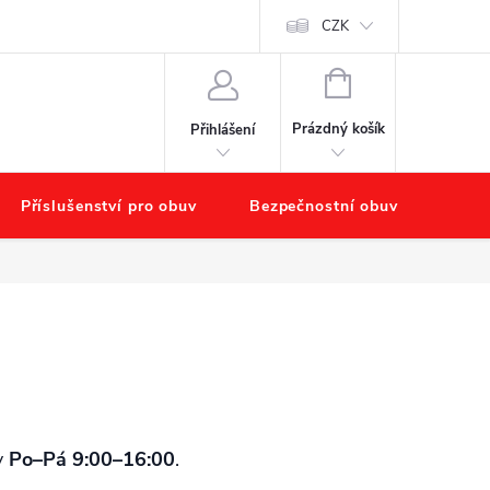
starat o obuv?
Hodnocení obchodu
Náš příběh – O nás
CZK
Obchod
NÁKUPNÍ
KOŠÍK
Prázdný košík
Přihlášení
Příslušenství pro obuv
Bezpečnostní obuv
Výpr
y
Po–Pá 9:00–16:00
.