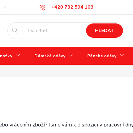
+420 732 594 103
FAQ – často kladené otázky
Tabulka velikostí
Jak se správně 
info@zdravotnidoplnky.com
HLEDAT
nožky
Dámské oděvy
Pánské oděvy
ebo vrácením zboží? Jsme vám k dispozici v pracovní dn