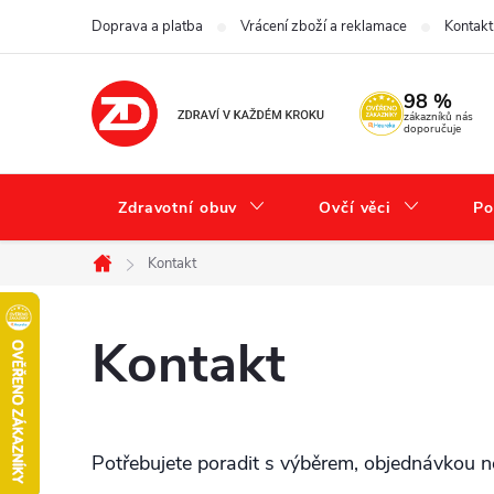
Přejít
Doprava a platba
Vrácení zboží a reklamace
Kontakt
na
obsah
98 %
zákazníků nás
doporučuje
Zdravotní obuv
Ovčí věci
Po
Kontakt
Domů
Kontakt
Potřebujete poradit s výběrem, objednávkou n