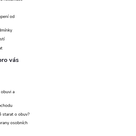
upení od
dmínky
stí
at
pro vás
 obuvi a
bchodu
ě starat o obuv?
rany osobních