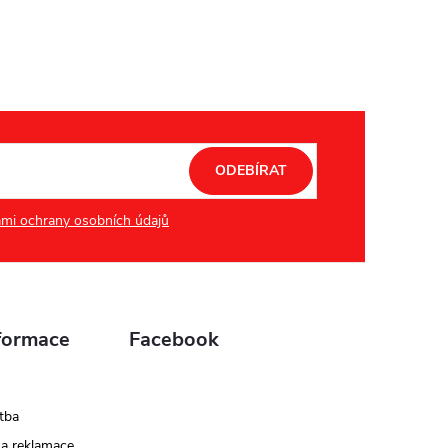
ODEBÍRAT
mi ochrany osobních údajů
formace
Facebook
tba
 a reklamace