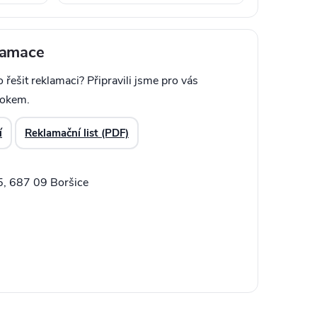
klamace
o řešit reklamaci? Připravili jsme pro vás
rokem.
í
Reklamační list (PDF)
5, 687 09 Boršice