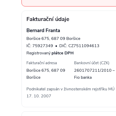
Fakturační údaje
Bernard Franta
Boršice 675, 687 09 Boršice
IČ: 75927349 • DIČ: CZ7511094613
Registrovaný
plátce DPH
Fakturační adresa
Bankovní účet (CZK)
Boršice 675, 687 09
2601707211/2010 –
Boršice
Fio banka
Podnikatel zapsán v živnostenském rejstříku MÚ
17. 10. 2007