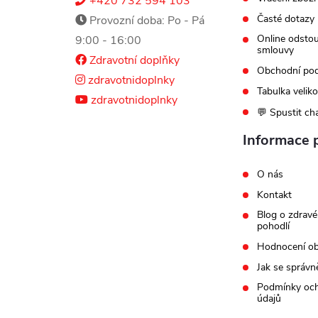
+420 732 594 103
Časté dotazy
Provozní doba: Po - Pá
Online odsto
9:00 - 16:00
smlouvy
Zdravotní doplňky
Obchodní po
zdravotnidoplnky
Tabulka veliko
zdravotnidoplnky
💬 Spustit ch
Informace 
O nás
Kontakt
Blog o zdravé
pohodlí
Hodnocení o
Jak se správn
Podmínky och
údajů