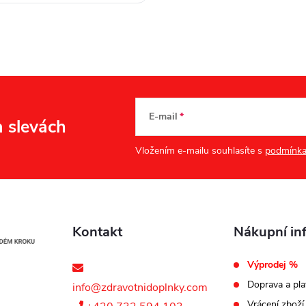
E-mail
a slevách
Vložením e-mailu souhlasíte s
podmínka
Kontakt
Nákupní in
Výprodej %
Doprava a pla
info@zdravotnidoplnky.com
Vrácení zboží