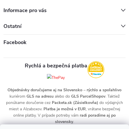
u
Informace pro vás
Ostatní
Facebook
Rychlá a bezpečná platba
Objednávky doručujeme aj na Slovensko
–
rýchlo a spoľahlivo
kuriérom
GLS na adresu
alebo do
GLS ParcelShopov
. Taktiež
ponúkame doručenie cez
Packeta.sk (Zásielkovňa)
do výdajných
miest a Alzaboxov.
Platba je možná v EUR
, vrátane bezpečnej
online platby. V prípade potreby vám
radi poradíme aj po
slovensky
.