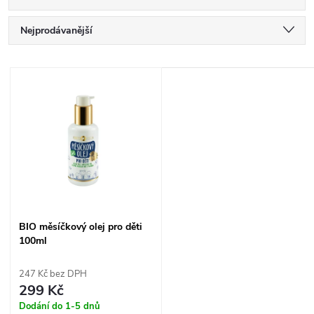
Ř
Nejprodávanější
a
Nejlevnější
V
Nejdražší
z
ý
Abecedně
e
p
n
i
í
s
BIO měsíčkový olej pro děti
p
100ml
p
r
247 Kč bez DPH
r
299 Kč
o
Dodání do 1-5 dnů