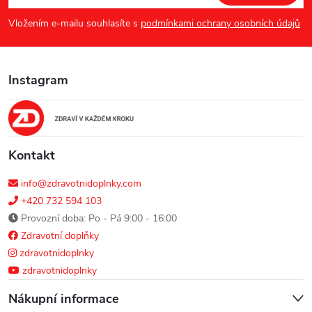
p
í
Vložením e-mailu souhlasíte s
podmínkami ochrany osobních údajů
p
a
r
Instagram
t
v
í
k
y
Kontakt
v
info@zdravotnidoplnky.com
+420 732 594 103
ý
Provozní doba: Po - Pá 9:00 - 16:00
Zdravotní doplňky
p
zdravotnidoplnky
i
zdravotnidoplnky
s
Nákupní informace