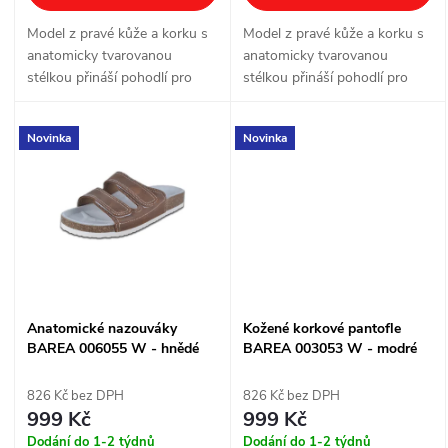
d
u
Model z pravé kůže a korku s
Model z pravé kůže a korku s
u
anatomicky tvarovanou
anatomicky tvarovanou
k
stélkou přináší pohodlí pro
stélkou přináší pohodlí pro
k
každodenní nošení doma, v
každodenní nošení doma, v
t
práci i ve volném čase. Pásky
práci i ve volném čase. Tři
Novinka
Novinka
na suchý zip usnadňují rychlé
nastavitelné přezky pomáhají
t
obouvání i...
botu dobře...
ů
ů
Anatomické nazouváky
Kožené korkové pantofle
BAREA 006055 W - hnědé
BAREA 003053 W - modré
826 Kč bez DPH
826 Kč bez DPH
999 Kč
999 Kč
Dodání do 1-2 týdnů
Dodání do 1-2 týdnů