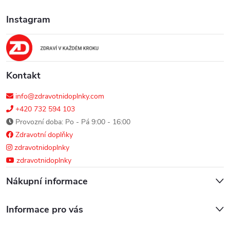
a
y
Instagram
t
v
ý
í
p
Kontakt
i
info@zdravotnidoplnky.com
s
+420 732 594 103
Provozní doba: Po - Pá 9:00 - 16:00
u
Zdravotní doplňky
zdravotnidoplnky
zdravotnidoplnky
Nákupní informace
Informace pro vás