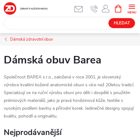
Přejít
NÁKUPNÍ
KOŠÍK
na
obsah
HLEDAT
Dámská zdravotní obuv
Dámská obuv Barea
Společnost BAREA s.r.o., založená v roce 2001, je slovenský
výrobce kvalitní kožené anatomické obuvi s více než 20letou tradicí.
Specializují se na ruční výrobu obuvi pro děti i dospělé s použitím
prémiových materiálů, jako je pravá hovězinová kůže, textilie s
vysokým podílem bavlny a přírodní korek. Jedinečné designy spojují
kvalitu, pohodlí a originalitu.
Nejprodávanější