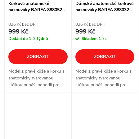
Korkové anatomické
Dámské anatomické korkové
nazouváky BAREA 888052 -
nazouváky BAREA 888032 -
černé
černé
826 Kč bez DPH
826 Kč bez DPH
999 Kč
999 Kč
Dodání do 1-2 týdnů
Skladem
1 ks
ZOBRAZIT
ZOBRAZIT
Model z pravé kůže a korku s
Model z pravé kůže a korku s
anatomicky tvarovanou
anatomicky tvarovanou
stélkou přináší pohodlí pro
stélkou přináší pohodlí pro
každodenní nošení doma, v
každodenní nošení doma, v
práci i ve volném čase. Kožený
práci i ve volném čase.
pásek přispívá k pohodlnému
Nastavitelná přezka pomáhá
usazení na...
přizpůsobit obuv...