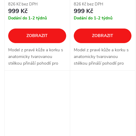
826 Kč bez DPH
826 Kč bez DPH
999 Kč
999 Kč
Dodání do 1-2 týdnů
Dodání do 1-2 týdnů
ZOBRAZIT
ZOBRAZIT
Model z pravé kůže a korku s
Model z pravé kůže a korku s
anatomicky tvarovanou
anatomicky tvarovanou
stélkou přináší pohodlí pro
stélkou přináší pohodlí pro
každodenní nošení doma, v
každodenní nošení doma, v
práci i ve volném čase. Dvě
práci i ve volném čase. Dvě
nastavitelné přezky pomáhají
nastavitelné přezky pomáhají
doladit...
doladit...