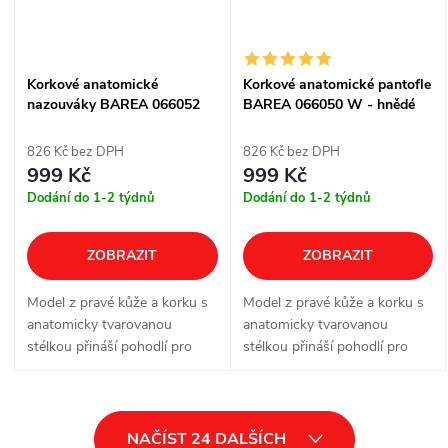
Korkové anatomické
Korkové anatomické pantofle
nazouváky BAREA 066052
BAREA 066050 W - hnědé
W - hnědé
826 Kč bez DPH
826 Kč bez DPH
999 Kč
999 Kč
Dodání do 1-2 týdnů
Dodání do 1-2 týdnů
ZOBRAZIT
ZOBRAZIT
Model z pravé kůže a korku s
Model z pravé kůže a korku s
anatomicky tvarovanou
anatomicky tvarovanou
stélkou přináší pohodlí pro
stélkou přináší pohodlí pro
každodenní nošení doma, v
každodenní nošení doma, v
práci i ve volném čase. Kožený
práci i ve volném čase. Dvě
pásek přispívá k pohodlnému
nastavitelné přezky pomáhají
O
usazení na...
doladit...
NAČÍST 24 DALŠÍCH