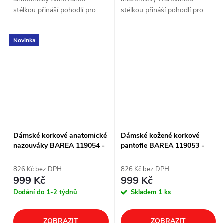
stélkou přináší pohodlí pro
stélkou přináší pohodlí pro
každodenní nošení doma, v
každodenní nošení doma, v
práci i ve volném čase. Dvě
práci i ve volném čase.
Novinka
nastavitelné přezky pomáhají
Nastavitelná přezka pomáhá
doladit...
přizpůsobit obuv...
Dámské korkové anatomické
Dámské kožené korkové
nazouváky BAREA 119054 -
pantofle BAREA 119053 -
vícebarevné
vícebarevné
826 Kč bez DPH
826 Kč bez DPH
999 Kč
999 Kč
Dodání do 1-2 týdnů
Skladem
1 ks
ZOBRAZIT
ZOBRAZIT