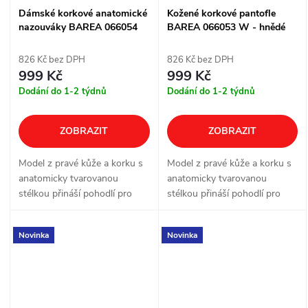
Dámské korkové anatomické
Kožené korkové pantofle
nazouváky BAREA 066054
BAREA 066053 W - hnědé
W - hnědé
826 Kč bez DPH
826 Kč bez DPH
999 Kč
999 Kč
Dodání do 1-2 týdnů
Dodání do 1-2 týdnů
ZOBRAZIT
ZOBRAZIT
Model z pravé kůže a korku s
Model z pravé kůže a korku s
anatomicky tvarovanou
anatomicky tvarovanou
stélkou přináší pohodlí pro
stélkou přináší pohodlí pro
každodenní nošení doma, v
každodenní nošení doma, v
práci i ve volném čase. Dva
práci i ve volném čase. Dvě
Novinka
Novinka
kožené pásky podporují
nastavitelné přezky pomáhají
pohodlné usazení a...
doladit...