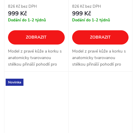
826 Kč bez DPH
826 Kč bez DPH
999 Kč
999 Kč
Dodání do 1-2 týdnů
Dodání do 1-2 týdnů
ZOBRAZIT
ZOBRAZIT
Model z pravé kůže a korku s
Model z pravé kůže a korku s
anatomicky tvarovanou
anatomicky tvarovanou
stélkou přináší pohodlí pro
stélkou přináší pohodlí pro
každodenní nošení doma, v
každodenní nošení doma, v
práci i ve volném čase. Tři
práci i ve volném čase. Pásky
Novinka
nastavitelné přezky pomáhají
na suchý zip usnadňují rychlé
botu dobře...
obouvání i...