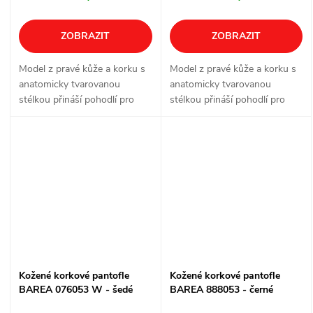
ZOBRAZIT
ZOBRAZIT
Model z pravé kůže a korku s
Model z pravé kůže a korku s
anatomicky tvarovanou
anatomicky tvarovanou
stélkou přináší pohodlí pro
stélkou přináší pohodlí pro
každodenní nošení doma, v
každodenní nošení doma, v
práci i ve volném čase. Pásky
práci i ve volném čase. Dvě
na suchý zip usnadňují rychlé
nastavitelné přezky pomáhají
obouvání i...
doladit...
Kožené korkové pantofle
Kožené korkové pantofle
BAREA 076053 W - šedé
BAREA 888053 - černé