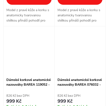
Model z pravé kůže a korku s
Model z pravé kůže a korku s
anatomicky tvarovanou
anatomicky tvarovanou
stélkou přináší pohodlí pro
stélkou přináší pohodlí pro
každodenní nošení doma, v
každodenní nošení doma, v
práci i ve volném čase. Dva
práci i ve volném čase. Dvě
kožené pásky podporují
nastavitelné přezky pomáhají
pohodlné usazení a...
doladit...
Dámské korkové anatomické
Dámské anatomické korkové
nazouváky BAREA 119052 -
nazouváky BAREA 076032 -
vícebarevné
šedé
826 Kč bez DPH
826 Kč bez DPH
999 Kč
999 Kč