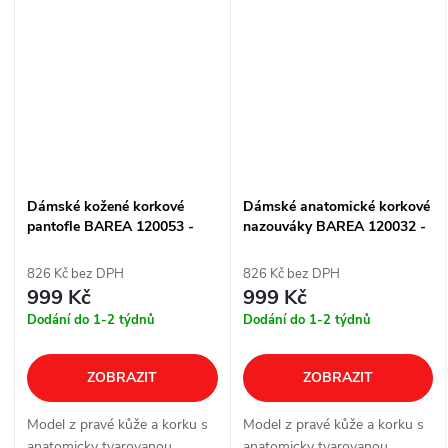
pásek přispívá k pohodlnému
Nastavitelná přezka pomáhá
usazení na...
přizpůsobit obuv...
Dámské kožené korkové
Dámské anatomické korkové
pantofle BAREA 120053 -
nazouváky BAREA 120032 -
zelené
zelené
826 Kč bez DPH
826 Kč bez DPH
999 Kč
999 Kč
Dodání do 1-2 týdnů
Dodání do 1-2 týdnů
ZOBRAZIT
ZOBRAZIT
Model z pravé kůže a korku s
Model z pravé kůže a korku s
anatomicky tvarovanou
anatomicky tvarovanou