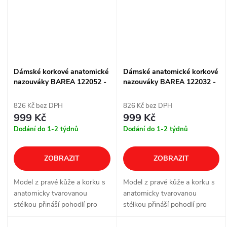
Dámské korkové anatomické
Dámské anatomické korkové
nazouváky BAREA 122052 -
nazouváky BAREA 122032 -
růžové
růžové
826 Kč bez DPH
826 Kč bez DPH
999 Kč
999 Kč
Dodání do 1-2 týdnů
Dodání do 1-2 týdnů
ZOBRAZIT
ZOBRAZIT
Model z pravé kůže a korku s
Model z pravé kůže a korku s
anatomicky tvarovanou
anatomicky tvarovanou
stélkou přináší pohodlí pro
stélkou přináší pohodlí pro
každodenní nošení doma, v
každodenní nošení doma, v
práci i ve volném čase. Kožený
práci i ve volném čase.