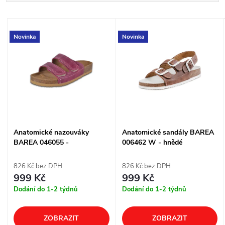
a
Nejlevnější
V
Nejdražší
z
Novinka
Novinka
ý
Abecedně
e
p
n
i
í
s
Anatomické nazouváky
Anatomické sandály BAREA
p
BAREA 046055 -
006462 W - hnědé
p
cyklámenové
r
826 Kč bez DPH
826 Kč bez DPH
r
999 Kč
999 Kč
o
Dodání do 1-2 týdnů
Dodání do 1-2 týdnů
o
d
ZOBRAZIT
ZOBRAZIT