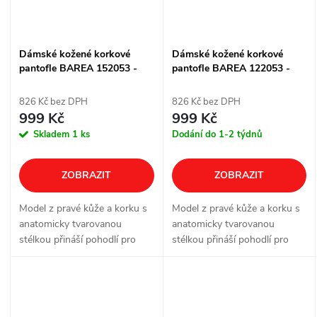
Dámské kožené korkové
Dámské kožené korkové
pantofle BAREA 152053 -
pantofle BAREA 122053 -
krémové
růžové
826 Kč bez DPH
826 Kč bez DPH
999 Kč
999 Kč
Skladem
1 ks
Dodání do 1-2 týdnů
ZOBRAZIT
ZOBRAZIT
Model z pravé kůže a korku s
Model z pravé kůže a korku s
anatomicky tvarovanou
anatomicky tvarovanou
stélkou přináší pohodlí pro
stélkou přináší pohodlí pro
každodenní nošení doma, v
každodenní nošení doma, v
práci i ve volném čase. Dvě
práci i ve volném čase. Dvě
nastavitelné přezky pomáhají
nastavitelné přezky pomáhají
doladit...
doladit...