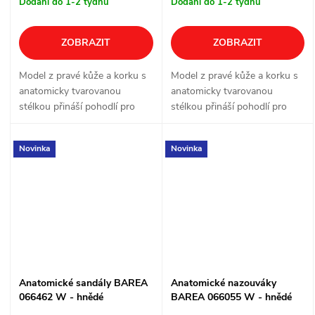
Dodání do 1-2 týdnů
Dodání do 1-2 týdnů
ZOBRAZIT
ZOBRAZIT
Model z pravé kůže a korku s
Model z pravé kůže a korku s
anatomicky tvarovanou
anatomicky tvarovanou
stélkou přináší pohodlí pro
stélkou přináší pohodlí pro
každodenní nošení doma, v
každodenní nošení doma, v
práci i ve volném čase. Kožený
práci i ve volném čase.
Novinka
Novinka
pásek přispívá k pohodlnému
Nastavitelná přezka pomáhá
usazení na...
přizpůsobit obuv...
Anatomické sandály BAREA
Anatomické nazouváky
066462 W - hnědé
BAREA 066055 W - hnědé