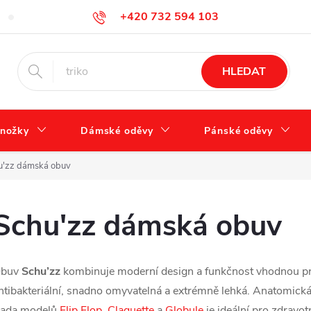
+420 732 594 103
Tabulka velikostí
Jak se správně starat o obuv?
Hodnocení ob
info@zdravotnidoplnky.com
HLEDAT
nožky
Dámské oděvy
Pánské oděvy
u'zz dámská obuv
Schu'zz dámská obuv
buv
Schu’zz
kombinuje moderní design a funkčnost vhodnou pro
ntibakteriální, snadno omyvatelná a extrémně lehká. Anatomická s
ada modelů
Flip Flop
,
Claquette
a
Globule
je ideální pro zdravotn