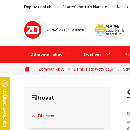
Přejít
Doprava a platba
Vrácení zboží a reklamace
Kontakt
na
obsah
98 %
zákazníků nás
doporučuje
Zdravotní obuv
Ovčí věci
Po
Zdravotní obuv
Dámská zdravotní obuv
Sch
Domů
P
o
O
Dle ceny
s
a
Ř