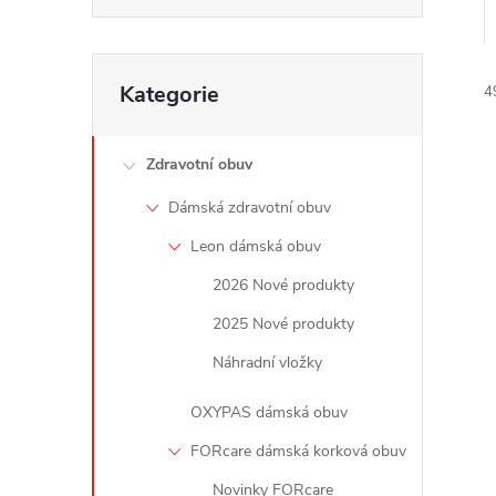
e
l
Přeskočit
Kategorie
4
kategorie
Zdravotní obuv
Dámská zdravotní obuv
Leon dámská obuv
í
2026 Nové produkty
i
2025 Nové produkty
Náhradní vložky
OXYPAS dámská obuv
FORcare dámská korková obuv
Novinky FORcare