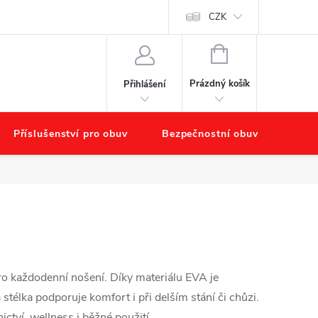
chodu
Náš příběh – O nás
Obchodní podmínky
CZK
Podmínky ochr
NÁKUPNÍ
KOŠÍK
Prázdný košík
Přihlášení
Příslušenství pro obuv
Bezpečnostní obuv
Výpr
 každodenní nošení. Díky materiálu EVA je
télka podporuje komfort i při delším stání či chůzi.
ictví, wellness i běžné použití.