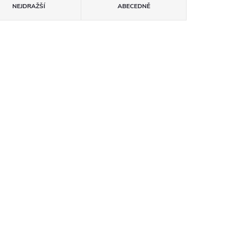
NEJDRAŽŠÍ
ABECEDNĚ
tte 0136
Obuv Schu'zz Claquette 0136
šedá
785 Kč bez DPH