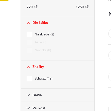
t
720
Kč
1250
Kč
r
Dle štítku
a
Na skladě
2
n
Akce
0
Novinka
0
n
í
Značky
p
Schu'zz
49
a
Barva
n
Velikost