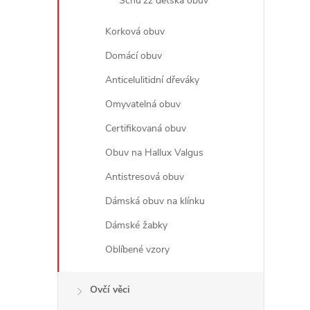
Schu'zz dětská obuv
Korková obuv
Domácí obuv
Anticelulitidní dřeváky
Omyvatelná obuv
Certifikovaná obuv
Obuv na Hallux Valgus
Antistresová obuv
Dámská obuv na klínku
Dámské žabky
Oblíbené vzory
Ovčí věci