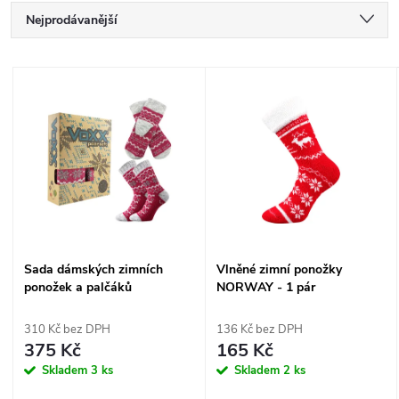
Ř
Nejprodávanější
a
Nejlevnější
V
Nejdražší
z
ý
Abecedně
e
p
n
i
í
s
Sada dámských zimních
Vlněné zimní ponožky
p
ponožek a palčáků
NORWAY - 1 pár
p
TRONDELAG - 1 balení
r
310 Kč bez DPH
136 Kč bez DPH
r
375 Kč
165 Kč
o
Skladem
3 ks
Skladem
2 ks