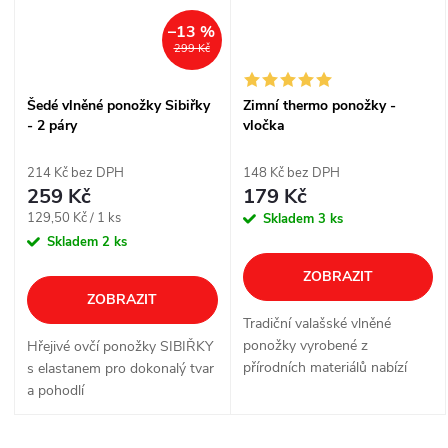
–13 %
299 Kč
Šedé vlněné ponožky Sibiřky
Zimní thermo ponožky -
- 2 páry
vločka
214 Kč bez DPH
148 Kč bez DPH
259 Kč
179 Kč
Měrná
129,50 Kč / 1 ks
Skladem
3 ks
cena:
Skladem
2 ks
ZOBRAZIT
ZOBRAZIT
Tradiční valašské vlněné
ponožky vyrobené z
Hřejivé ovčí ponožky SIBIŘKY
přírodních materiálů nabízí
s elastanem pro dokonalý tvar
výjimečné teplo, skvělou
a pohodlí
izolaci a přirozenou schopnost
odvádět vlhkost. Vlna