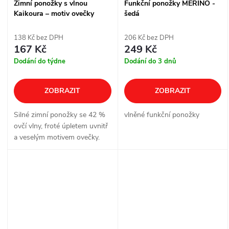
Zimní ponožky s vlnou
Funkční ponožky MERINO -
Kaikoura – motiv ovečky
šedá
138 Kč bez DPH
206 Kč bez DPH
167 Kč
249 Kč
Dodání do týdne
Dodání do 3 dnů
ZOBRAZIT
ZOBRAZIT
Silné zimní ponožky se 42 %
vlněné funkční ponožky
ovčí vlny, froté úpletem uvnitř
a veselým motivem ovečky.
Poskytují teplo, pohodlí i
odolnost pro každodenní
nošení v chladném počasí.