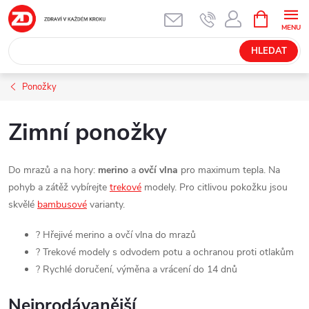
Přejít
NÁKUPNÍ
KOŠÍK
na
obsah
HLEDAT
Ponožky
Zimní ponožky
Do mrazů a na hory:
merino
a
ovčí vlna
pro maximum tepla. Na
pohyb a zátěž vybírejte
trekové
modely. Pro citlivou pokožku jsou
skvělé
bambusové
varianty.
? Hřejivé merino a ovčí vlna do mrazů
? Trekové modely s odvodem potu a ochranou proti otlakům
? Rychlé doručení, výměna a vrácení do 14 dnů
Nejprodávanější