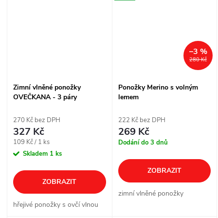
–3 %
280 Kč
Zimní vlněné ponožky
Ponožky Merino s volným
OVEČKANA - 3 páry
lemem
270 Kč bez DPH
222 Kč bez DPH
327 Kč
269 Kč
Měrná
109 Kč / 1 ks
Dodání do 3 dnů
cena:
Skladem
1 ks
ZOBRAZIT
ZOBRAZIT
zimní vlněné ponožky
hřejivé ponožky s ovčí vlnou