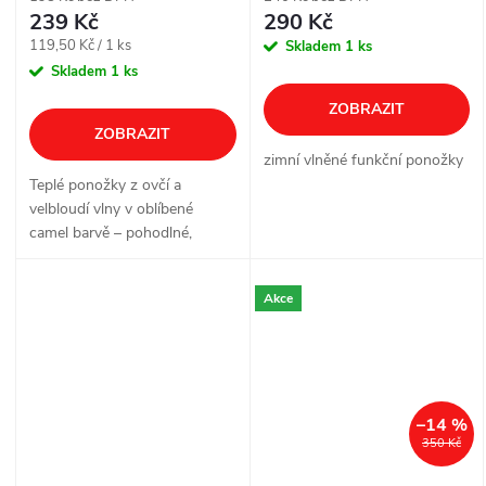
239 Kč
290 Kč
Měrná
119,50 Kč / 1 ks
Skladem
1 ks
cena:
Skladem
1 ks
ZOBRAZIT
ZOBRAZIT
zimní vlněné funkční ponožky
Teplé ponožky z ovčí a
velbloudí vlny v oblíbené
camel barvě – pohodlné,
vhodné i pro diabetiky.
Akce
–14 %
350 Kč