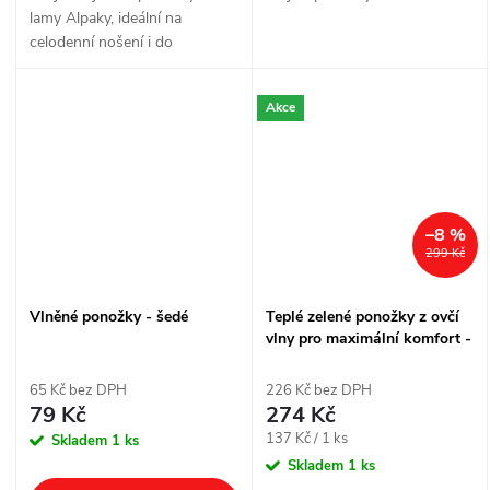
lamy Alpaky, ideální na
celodenní nošení i do
chladného počasí. Bez
gumového lemu pro pohodlí a
Akce
zdravé prokrvení.
–8 %
299 Kč
Vlněné ponožky - šedé
Teplé zelené ponožky z ovčí
vlny pro maximální komfort -
2 páry
65 Kč bez DPH
226 Kč bez DPH
79 Kč
274 Kč
Měrná
137 Kč / 1 ks
Skladem
1 ks
cena:
Skladem
1 ks