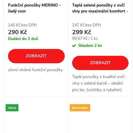
Funkční ponožky MERINO -
Teplé zelené ponožky z ovčí
šedý vzor
vlny pro maximální komfort -
3 páry
240 Kč bez DPH
247 Kč bez DPH
290 Kč
299 Kč
Měrná
99,67 Kč / 1 ks
Dodání do 3 dnů
cena:
Skladem
2 ks
ZOBRAZIT
ZOBRAZIT
zimní vlněné funkční ponožky
Teplé ponožky z kvalitní ovčí
vlny v zelené barvě – ideální
pro les, turistiku a rybaření.
Balení obsahuje tři páry.
Akce
Bestseller