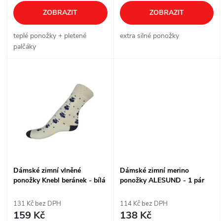
o
d
ZOBRAZIT
ZOBRAZIT
d
u
teplé ponožky + pletené
extra silné ponožky
u
palčáky
k
k
t
t
ů
ů
Dámské zimní vlněné
Dámské zimní merino
ponožky Knebl beránek - bílá
ponožky ALESUND - 1 pár
131 Kč bez DPH
114 Kč bez DPH
159 Kč
138 Kč