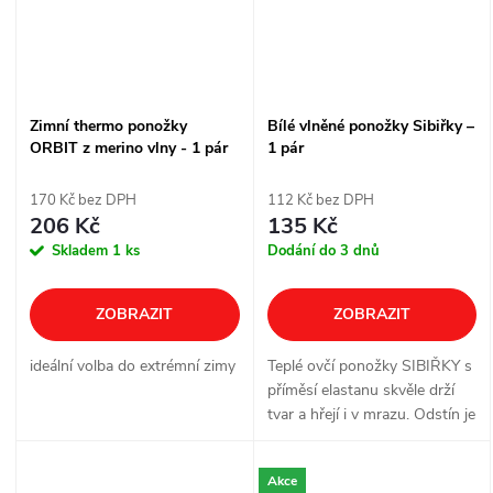
Zimní thermo ponožky
Bílé vlněné ponožky Sibiřky –
ORBIT z merino vlny - 1 pár
1 pár
170 Kč bez DPH
112 Kč bez DPH
206 Kč
135 Kč
Skladem
1 ks
Dodání do 3 dnů
ZOBRAZIT
ZOBRAZIT
ideální volba do extrémní zimy
Teplé ovčí ponožky SIBIŘKY s
příměsí elastanu skvěle drží
tvar a hřejí i v mrazu. Odstín je
přírodně světlý – nikoli čistě
bílý; jde o autentickou barvu
Akce
ovčí vlny.