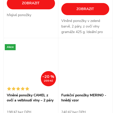
ZOBRAZIT
ZOBRAZIT
hřejivé ponožky
Vlněné ponožky v zelené
barvě, 2 páry, z ovčí vlny
gramáže 425 g. Ideální pro
lesníky, myslivce, rybáře a
milovníky myslivecké zeleně.
Akce
–20 %
299 Kč
Vlněné ponožky CAMEL z
Funkční ponožky MERINO -
ovčí a velbloudí vlny – 2 páry
hnědý vzor
198 Kč bez DPH
240 Kč bez DPH