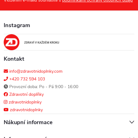
p
Vložením e-mailu souhlasíte s
podmínkami ochrany osobních údajů
k
a
y
Instagram
t
v
ý
í
p
Kontakt
i
info@zdravotnidoplnky.com
s
+420 732 594 103
Provozní doba: Po - Pá 9:00 - 16:00
u
Zdravotní doplňky
zdravotnidoplnky
zdravotnidoplnky
Nákupní informace