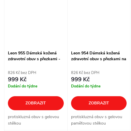
Leon 955 Dámská kožená
Leon 954 Dámská kožená
zdravotní obuv s přezkami -
zdravotní obuv s přezkami na
béžová
suchý zip - černá
826 Kč bez DPH
826 Kč bez DPH
999 Kč
999 Kč
Dodání do týdne
Dodání do týdne
ZOBRAZIT
ZOBRAZIT
protiskluzná obuv s gelovou
protiskluzná obuv s gelovou
stélkou
paměťovou stélkou