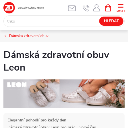
Přejít
NÁKUPNÍ
KOŠÍK
na
obsah
HLEDAT
Dámská zdravotní obuv
Dámská zdravotní obuv
Leon
Elegantní pohodlí pro každý den
Dámská zdravotní obuv Leon pro práci i volný čas