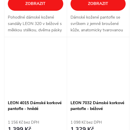
ZOBRAZIT
ZOBRAZIT
Pohodlné dámské kožené
Dámské kožené pantofle se
sandály LEON 320 v béžové s
svrškem z jemně broušené
měkkou stélkou, dvěma pásky
kůže, anatomicky tvarovanou
na suchý zip a anti-shock
gelovou stélkou,
došlapem
protiskluzovou podrážkou
Anti-Shock a dvěma
nastavitelnými pásky pro
pohodlné...
LEON 4015 Dámské korkové
LEON 7032 Dámské korkové
pantofle - hnědé
pantofle - béžové
1 156 Kč bez DPH
1 098 Kč bez DPH
1 399 Kč
1 329 Kč