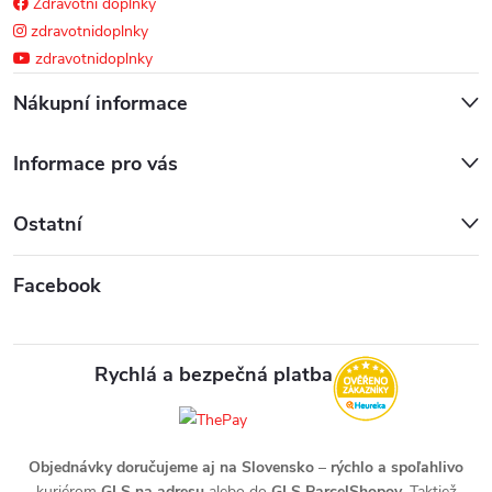
Zdravotní doplňky
zdravotnidoplnky
zdravotnidoplnky
Nákupní informace
Informace pro vás
Ostatní
Facebook
Rychlá a bezpečná platba
Objednávky doručujeme aj na Slovensko
–
rýchlo a spoľahlivo
kuriérom
GLS na adresu
alebo do
GLS ParcelShopov
. Taktiež