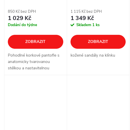
- béžové- R
850 Kč bez DPH
1 115 Kč bez DPH
1 029 Kč
1 349 Kč
Dodání do týdne
Skladem
1 ks
ZOBRAZIT
ZOBRAZIT
Pohodlné korkové pantofle s
kožené sandály na klínku
anatomicky tvarovanou
stélkou a nastavitelnou
přezkou. Obuv odpovídá vaší
běžné velikosti chodidla.