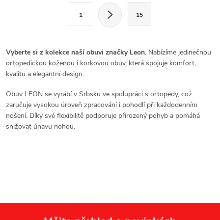
l
S
1
15
t
á
r
d
á
Vyberte si z kolekce naší obuvi značky Leon.
Nabízíme jedinečnou
a
n
ortopedickou koženou i korkovou obuv, která spojuje komfort,
kvalitu a elegantní design.
k
c
o
Obuv LEON se vyrábí v Srbsku ve spolupráci s ortopedy, což
í
v
zaručuje vysokou úroveň zpracování i pohodlí při každodenním
nošení. Díky své flexibilitě podporuje přirozený pohyb a pomáhá
á
p
snižovat únavu nohou.
n
r
í
v
k
y