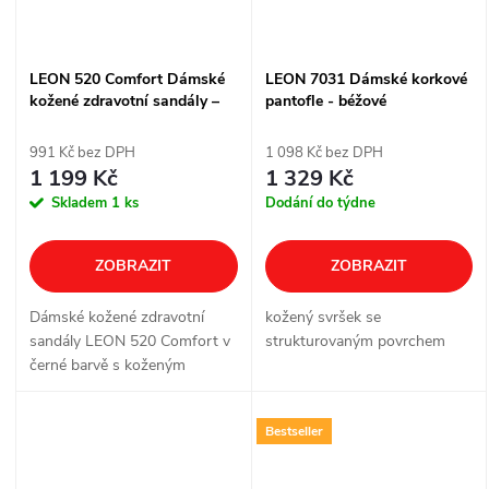
LEON 520 Comfort Dámské
LEON 7031 Dámské korkové
kožené zdravotní sandály –
pantofle - béžové
černé
991 Kč bez DPH
1 098 Kč bez DPH
1 199 Kč
1 329 Kč
Skladem
1 ks
Dodání do týdne
ZOBRAZIT
ZOBRAZIT
Dámské kožené zdravotní
kožený svršek se
sandály LEON 520 Comfort v
strukturovaným povrchem
černé barvě s koženým
vnitřkem a pružnou
protiskluznou podešví.
Bestseller
Pohodlný otevřený střih se
dvěma nastavitelnými pásky
je...