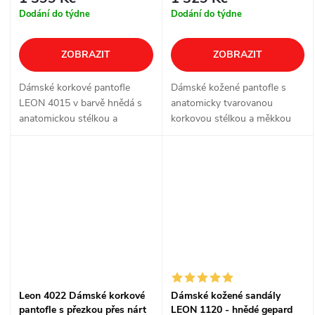
Dodání do týdne
Dodání do týdne
ZOBRAZIT
ZOBRAZIT
Dámské korkové pantofle
Dámské kožené pantofle s
LEON 4015 v barvě hnědá s
anatomicky tvarovanou
anatomickou stélkou a
korkovou stélkou a měkkou
nastavitelnými přezkami.
semišovou nášlapnou vrstvou
pro pohodlné každodenní
nošení doma i venku.
Leon 4022 Dámské korkové
Dámské kožené sandály
pantofle s přezkou přes nárt
LEON 1120 - hnědé gepard