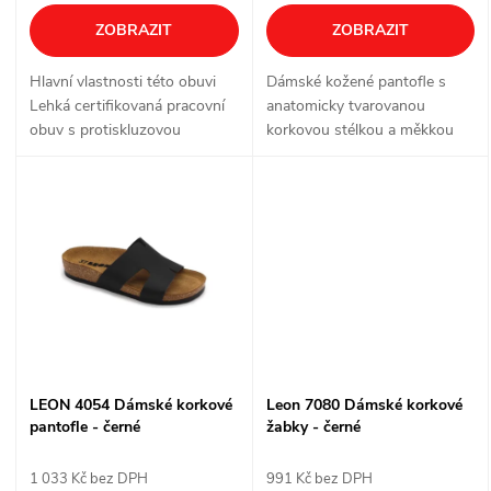
o
d
ZOBRAZIT
ZOBRAZIT
d
u
Hlavní vlastnosti této obuvi
Dámské kožené pantofle s
u
Lehká certifikovaná pracovní
anatomicky tvarovanou
k
obuv s protiskluzovou
korkovou stélkou a měkkou
k
podrážkou
semišovou nášlapnou vrstvou
t
pro pohodlné každodenní
nošení doma i venku.
t
ů
ů
LEON 4054 Dámské korkové
Leon 7080 Dámské korkové
pantofle - černé
žabky - černé
1 033 Kč bez DPH
991 Kč bez DPH