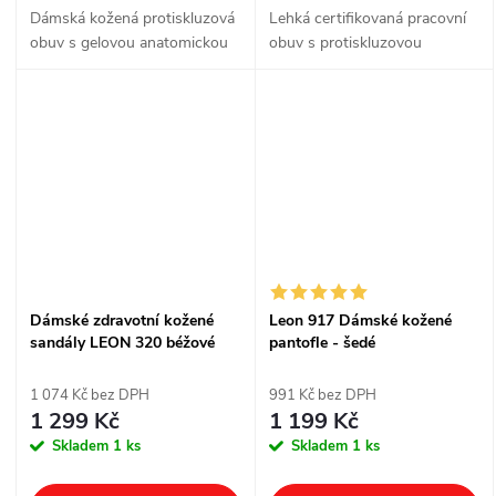
Dámská kožená protiskluzová
Lehká certifikovaná pracovní
obuv s gelovou anatomickou
obuv s protiskluzovou
stélkou a měkkým došlapem
podrážkou
Dámské zdravotní kožené
Leon 917 Dámské kožené
sandály LEON 320 béžové
pantofle - šedé
1 074 Kč bez DPH
991 Kč bez DPH
1 299 Kč
1 199 Kč
Skladem
1 ks
Skladem
1 ks