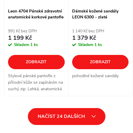
Leon 4704 Pánské zdravotní
Dámské kožené sandály
anatomické korkové pantofle
LEON 6300 - zlaté
se suchým zipem – šedé
991 Kč bez DPH
1 140 Kč bez DPH
1 199 Kč
1 379 Kč
Skladem
1 ks
Skladem
1 ks
ZOBRAZIT
ZOBRAZIT
Stylové pánské pantofle z
pohodlné kožené sandály
přírodní kůže se zapínáním na
suchý zip. Lehká, anatomická
obuv pro maximální pohodlí
každý den.
O
NAČÍST 24 DALŠÍCH
v