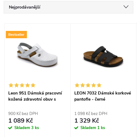
Ř
Nejprodávanější
a
Nejlevnější
V
Nejdražší
z
Bestseller
ý
Abecedně
e
p
n
i
í
s
Leon 951 Dámská pracovní
LEON 7032 Dámské korkové
p
kožená zdravotní obuv s
pantofle - černé
p
páskem - bílá
r
900 Kč bez DPH
1 098 Kč bez DPH
r
1 089 Kč
1 329 Kč
o
Skladem
3 ks
Skladem
1 ks