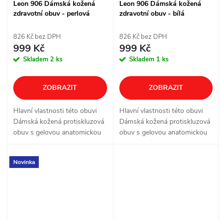
Leon 906 Dámská kožená
Leon 906 Dámská kožená
zdravotní obuv - perlová
zdravotní obuv - bílá
826 Kč bez DPH
826 Kč bez DPH
999 Kč
999 Kč
Skladem
2 ks
Skladem
1 ks
ZOBRAZIT
ZOBRAZIT
Hlavní vlastnosti této obuvi
Hlavní vlastnosti této obuvi
Dámská kožená protiskluzová
Dámská kožená protiskluzová
obuv s gelovou anatomickou
obuv s gelovou anatomickou
stélkou a měkkým došlapem
stélkou a měkkým došlapem
Novinka