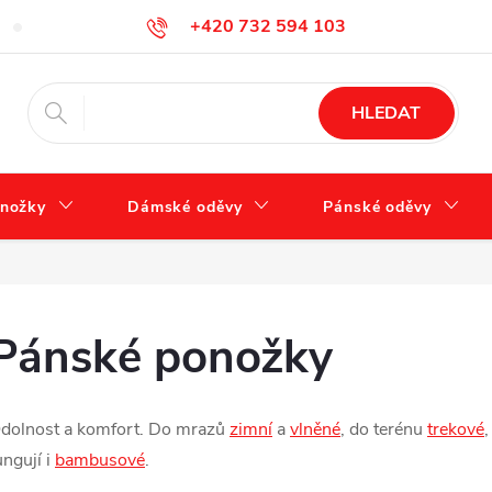
+420 732 594 103
FAQ – často kladené otázky
Tabulka velikostí
Jak se správně 
info@zdravotnidoplnky.com
HLEDAT
nožky
Dámské oděvy
Pánské oděvy
Pánské ponožky
dolnost a komfort. Do mrazů
zimní
a
vlněné
, do terénu
trekové
ungují i
bambusové
.