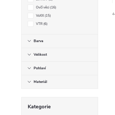
e
Ovčí věci
16
4
l
VoXX
15
VTR
6
Barva
Velikost
í
i
Pohlaví
Materiál
Přeskočit
Kategorie
kategorie