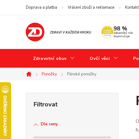
Přejít
Doprava a platba
Vrácení zboží a reklamace
Kontakt
na
obsah
98 %
zákazníků nás
doporučuje
Zdravotní obuv
Ovčí věci
Po
Ponožky
Pánské ponožky
Domů
P
o
O
Dle ceny
s
f