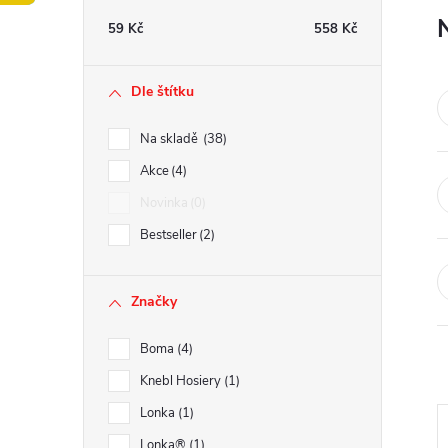
t
59
Kč
558
Kč
r
Dle štítku
a
Na skladě
38
n
Akce
4
Novinka
0
n
Bestseller
2
í
Značky
p
Boma
4
a
Knebl Hosiery
1
n
Lonka
1
Lonka®
1