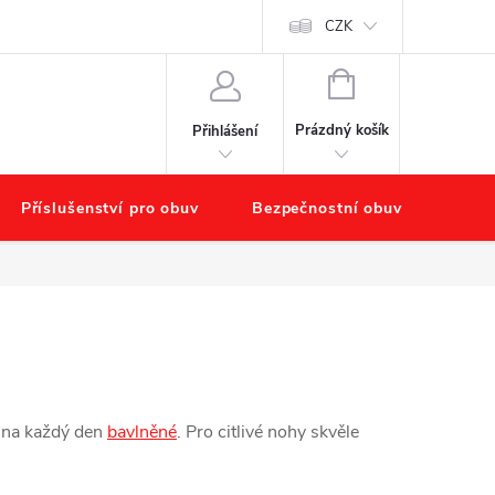
starat o obuv?
Hodnocení obchodu
Náš příběh – O nás
CZK
Obchod
NÁKUPNÍ
KOŠÍK
Prázdný košík
Přihlášení
Příslušenství pro obuv
Bezpečnostní obuv
Výpr
, na každý den
bavlněné
. Pro citlivé nohy skvěle