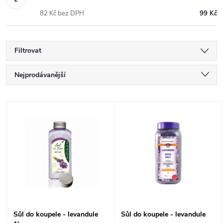
82 Kč bez DPH
99 Kč
Filtrovat
Ř
Nejprodávanější
a
Nejlevnější
V
Nejdražší
z
ý
Abecedně
e
p
n
i
í
s
Sůl do koupele - levandule
Sůl do koupele - levandule