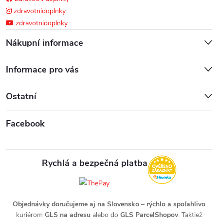
p
zdravotnidoplnky
i
zdravotnidoplnky
s
Nákupní informace
u
Informace pro vás
Ostatní
Facebook
Rychlá a bezpečná platba
Objednávky doručujeme aj na Slovensko
–
rýchlo a spoľahlivo
kuriérom
GLS na adresu
alebo do
GLS ParcelShopov
. Taktiež