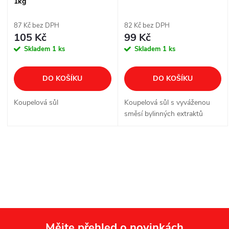
p
1kg
p
r
87 Kč bez DPH
82 Kč bez DPH
r
105 Kč
99 Kč
o
Skladem
1 ks
Skladem
1 ks
o
d
DO KOŠÍKU
DO KOŠÍKU
d
u
Koupelová sůl
Koupelová sůl s vyváženou
u
směsí bylinných extraktů
k
k
t
O
t
v
ů
ů
l
á
Mějte přehled o novinkách