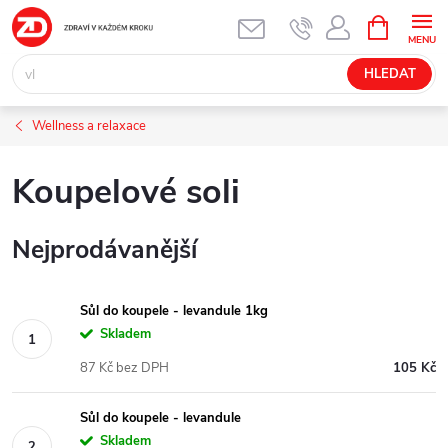
Přejít
NÁKUPNÍ
KOŠÍK
na
obsah
HLEDAT
Wellness a relaxace
Koupelové soli
Nejprodávanější
Sůl do koupele - levandule 1kg
Skladem
87 Kč bez DPH
105 Kč
Sůl do koupele - levandule
Skladem