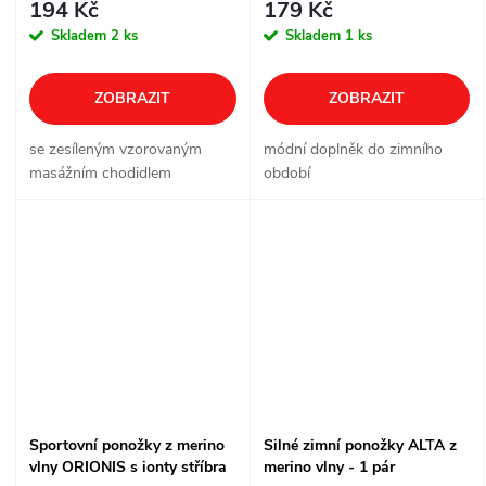
194 Kč
179 Kč
Skladem
2 ks
Skladem
1 ks
ZOBRAZIT
ZOBRAZIT
se zesíleným vzorovaným
módní doplněk do zimního
masážním chodidlem
období
Sportovní ponožky z merino
Silné zimní ponožky ALTA z
vlny ORIONIS s ionty stříbra
merino vlny - 1 pár