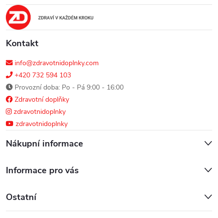
t
í
Kontakt
info@zdravotnidoplnky.com
+420 732 594 103
Provozní doba: Po - Pá 9:00 - 16:00
Zdravotní doplňky
zdravotnidoplnky
zdravotnidoplnky
Nákupní informace
Informace pro vás
Ostatní