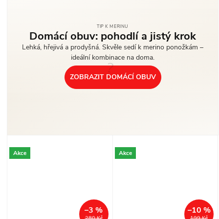
TIP K MERINU
Domácí obuv: pohodlí a jistý krok
Lehká, hřejivá a prodyšná. Skvěle sedí k merino ponožkám –
ideální kombinace na doma.
?
ZOBRAZIT DOMÁCÍ OBUV
Akce
Akce
–3 %
–10 %
280 Kč
199 Kč