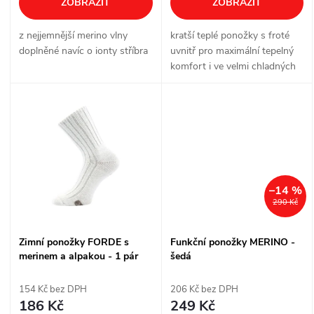
d
ZOBRAZIT
ZOBRAZIT
d
u
z nejjemnější merino vlny
kratší teplé ponožky s froté
u
doplněné navíc o ionty stříbra
uvnitř pro maximální tepelný
k
komfort i ve velmi chladných
k
dnech
t
t
ů
ů
–14 %
290 Kč
Zimní ponožky FORDE s
Funkční ponožky MERINO -
merinem a alpakou - 1 pár
šedá
154 Kč bez DPH
206 Kč bez DPH
186 Kč
249 Kč