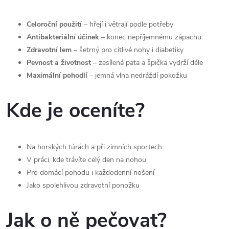
k
Celoroční použití
– hřejí i větrají podle potřeby
y
Antibakteriální účinek
– konec nepříjemnému zápachu
Zdravotní lem
– šetrný pro citlivé nohy i diabetiky
v
Pevnost a životnost
– zesílená pata a špička vydrží déle
ý
Maximální pohodlí
– jemná vlna nedráždí pokožku
p
Kde je oceníte?
i
s
Na horských túrách a při zimních sportech
u
V práci, kde trávíte celý den na nohou
Pro domácí pohodu i každodenní nošení
Jako spolehlivou zdravotní ponožku
Jak o ně pečovat?