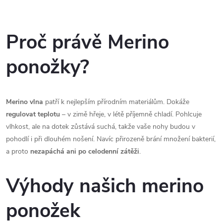
O
v
Proč právě Merino
l
ponožky?
á
d
Merino vlna
patří k nejlepším přírodním materiálům. Dokáže
a
regulovat teplotu
– v zimě hřeje, v létě příjemně chladí. Pohlcuje
vlhkost, ale na dotek zůstává suchá, takže vaše nohy budou v
c
pohodlí i při dlouhém nošení. Navíc přirozeně brání množení bakterií,
a proto
nezapáchá ani po celodenní zátěži
.
í
p
Výhody našich merino
r
ponožek
v