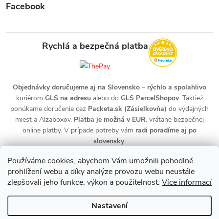
Facebook
Rychlá a bezpečná platba
Objednávky doručujeme aj na Slovensko
–
rýchlo a spoľahlivo
kuriérom
GLS na adresu
alebo do
GLS ParcelShopov
. Taktiež
ponúkame doručenie cez
Packeta.sk (Zásielkovňa)
do výdajných
miest a Alzaboxov.
Platba je možná v EUR
, vrátane bezpečnej
online platby. V prípade potreby vám
radi poradíme aj po
slovensky
.
Používáme cookies, abychom Vám umožnili pohodlné
prohlížení webu a díky analýze provozu webu neustále
zlepšovali jeho funkce, výkon a použitelnost.
Více informací
Nastavení
Copyright 2026
zdravotnidoplnky.com
. Všechna práva vyhrazena.