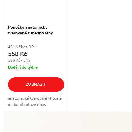
Ponožky anatomicky
tvarované z merino vlny
BAREFOOTAN s ionty stříbra
- 3 páry
461 Kč bez DPH
558 Kč
Měrná
186 Kč / 1 ks
cena:
Dodání do týdne
ZOBRAZIT
anatomické tvarování vhodné
do barefootové obuvi