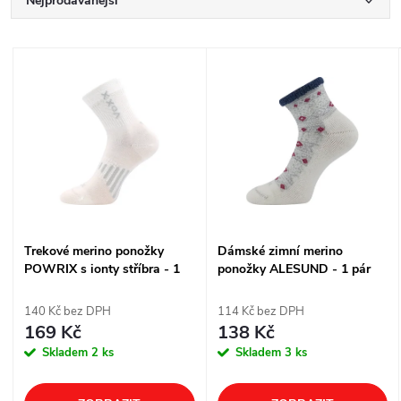
Ř
Nejprodávanější
a
Nejlevnější
V
Nejdražší
z
ý
Abecedně
e
p
n
i
í
s
Trekové merino ponožky
Dámské zimní merino
p
POWRIX s ionty stříbra - 1
ponožky ALESUND - 1 pár
p
pár
r
140 Kč bez DPH
114 Kč bez DPH
r
169 Kč
138 Kč
o
Skladem
2 ks
Skladem
3 ks
o