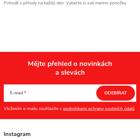
Pohodlí z přírody na každý den. Vyberte si své merino ponožky.
Mějte přehled o novinkách
a slevách
Z
á
E-mail
ODEBÍRAT
p
Vložením e-mailu souhlasíte s
podmínkami ochrany osobních údajů
a
Instagram