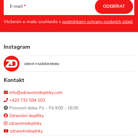
á
E-mail
ODEBÍRAT
p
Vložením e-mailu souhlasíte s
podmínkami ochrany osobních údajů
a
Instagram
t
í
Kontakt
info@zdravotnidoplnky.com
+420 732 594 103
Provozní doba: Po - Pá 9:00 - 16:00
Zdravotní doplňky
zdravotnidoplnky
zdravotnidoplnky