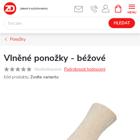
Přejít
NÁKUPNÍ
KOŠÍK
na
obsah
HLEDAT
Ponožky
Vlněné ponožky - béžové
Neohodnoceno
Podrobnosti hodnocení
Kód produktu:
Zvolte variantu