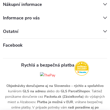
Nákupní informace
Informace pro vás
Ostatní
Facebook
Rychlá a bezpečná platba
Objednávky doručujeme aj na Slovensko
–
rýchlo a spoľahlivo
kuriérom
GLS na adresu
alebo do
GLS ParcelShopov
. Taktiež
ponúkame doručenie cez
Packeta.sk (Zásielkovňa)
do výdajných
miest a Alzaboxov.
Platba je možná v EUR
, vrátane bezpečnej
online platby. V prípade potreby vám
radi poradíme aj po