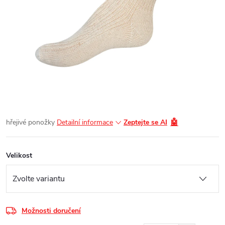
🤖
hřejivé ponožky
Detailní informace
Zeptejte se AI
Velikost
Možnosti doručení