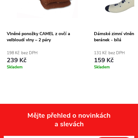
Vlněné ponožky CAMEL z ovčí a
Dámské zimní vlněné 
velbloudí vlny – 2 páry
beránek - bílá
198 Kč bez DPH
131 Kč bez DPH
239 Kč
159 Kč
Skladem
Skladem
Mějte přehled o novinkách
a slevách
Z