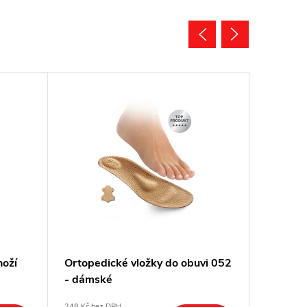
noží
Ortopedické vložky do obuvi 052
Mazáček
- dámské
248 Kč bez DPH
32 Kč bez 