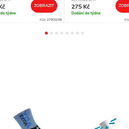
Kč
ZOBRAZIT
275 Kč
ZOBR
 do týdne
Dodání do týdne
Kód:
27932/36
Kó