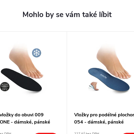
 vložky do obuvi 009
Vložky pro podélné plocho
NE - dámské, pánské
054 - dámské, pánské
bez DPH
227 Kč bez DPH