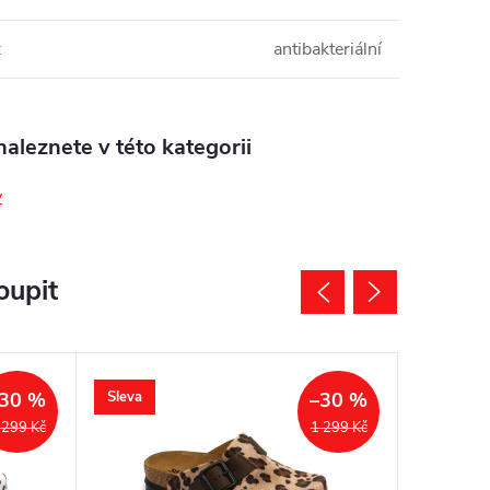
:
antibakteriální
aleznete v této kategorii
y
oupit
Sleva
30 %
–30 %
 299 Kč
1 299 Kč