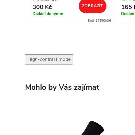
BRAZIT
300 Kč
ZOBRAZIT
165 
Dodání do týdne
Dodání
ód:
29806/34-
Kód:
27563/36
High-contrast mode
Mohlo by Vás zajímat