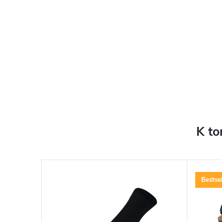
K to
Bestsel