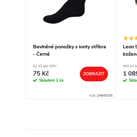
lite 04
Bavlněné ponožky s ionty stříbra
Leon 
- Černé
kožen
- čern
62 Kč bez DPH
900 Kč 
75 Kč
1 08
ZOBRAZIT
BRAZIT
Skladem
2 ks
Skl
Kód:
28091/36
Kód:
24669/35