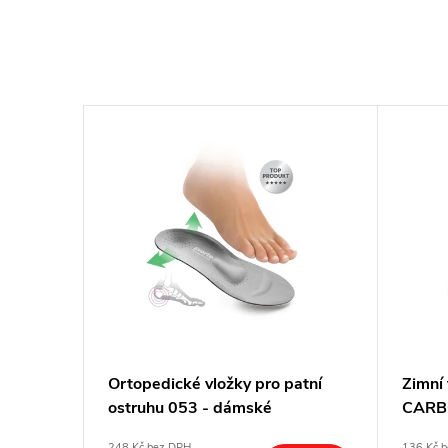
asa
Ortopedické vložky pro patní
Zimní
ostruhu 053 - dámské
CARBO
248 Kč bez DPH
136 Kč 