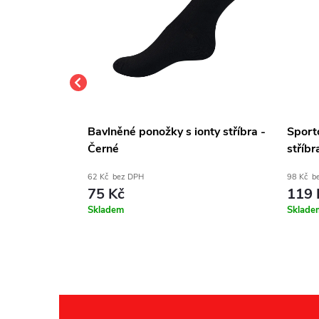
ZDRAVAN –
Bavlněné ponožky s ionty stříbra -
Sport
jící lem (3
Černé
stříbr
62 Kč bez DPH
98 Kč b
75 Kč
119 
Skladem
Sklade