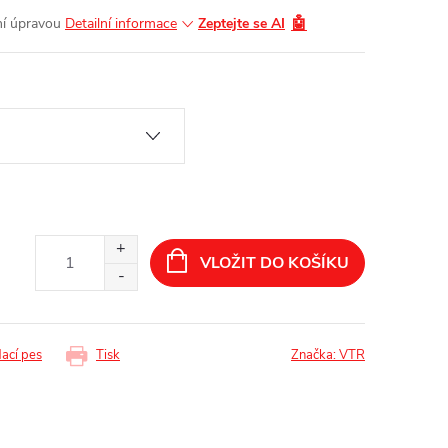
🤖
ní úpravou
Detailní informace
Zeptejte se AI
VLOŽIT DO KOŠÍKU
dací pes
Tisk
Značka:
VTR