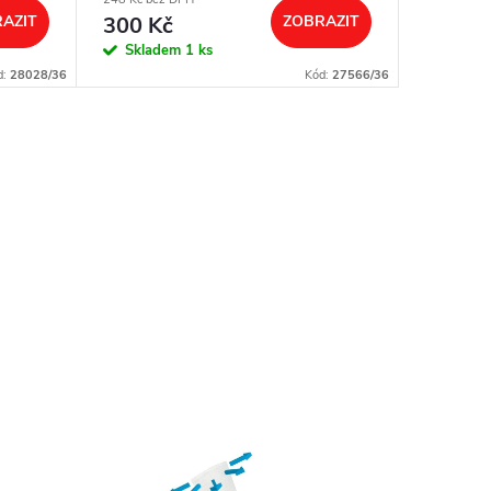
AZIT
300 Kč
ZOBRAZIT
39 Kč
Skladem
1 ks
Sklad
d:
28028/36
Kód:
27566/36