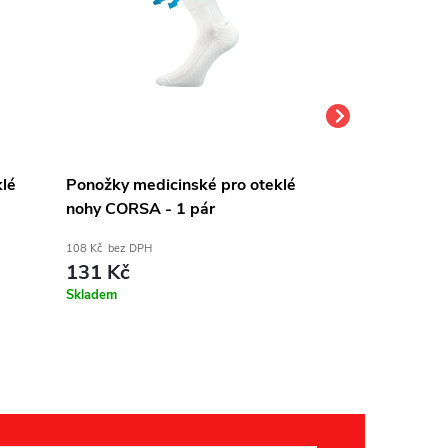
klé
Ponožky medicinské pro oteklé
Bavlněné pon
nohy CORSA - 1 pár
Bílé
108 Kč bez DPH
50 Kč bez DPH
131 Kč
61 Kč
Skladem
Skladem