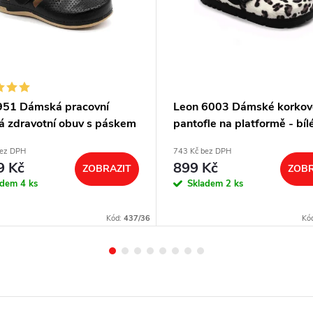
951 Dámská pracovní
Leon 6003 Dámské korkov
á zdravotní obuv s páskem
pantofle na platformě - bíl
á
bez DPH
743 Kč bez DPH
9 Kč
899 Kč
ZOBRAZIT
ZOBR
adem
4 ks
Skladem
2 ks
Kód:
437/36
Kó