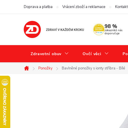
Přejít
Doprava a platba
Vrácení zboží a reklamace
Kontakt
na
obsah
98 %
zákazníků nás
doporučuje
Zdravotní obuv
Ovčí věci
Po
Ponožky
Bavlněné ponožky s ionty stříbra - Bílé
Domů