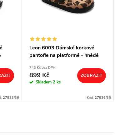
é
Leon 6003 Dámské korkové
Zimní v
é
pantofle na platformě - hnědé
SKELET 
743 Kč bez DPH
161 Kč bez
899 Kč
195 K
AZIT
ZOBRAZIT
Skladem
2 ks
Dodání d
d:
27833/36
Kód:
27836/36