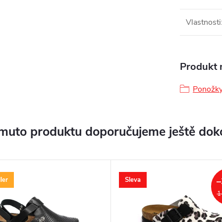
Vlastnosti
Produkt n
Ponožk
muto produktu doporučujeme ještě dok
ler
Sleva
–
1