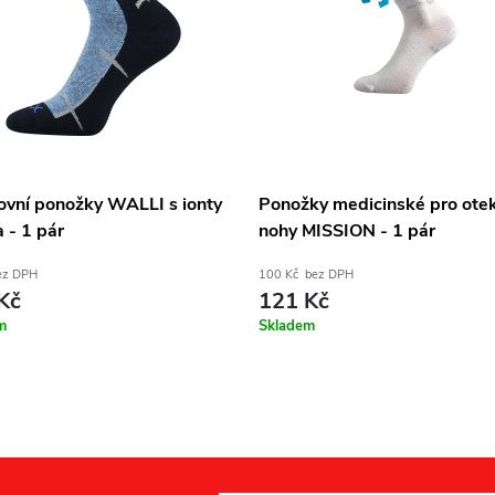
ovní ponožky WALLI s ionty
Ponožky medicinské pro ote
a - 1 pár
nohy MISSION - 1 pár
ez DPH
100 Kč bez DPH
Kč
121 Kč
m
Skladem