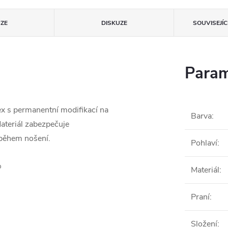
ZE
DISKUZE
SOUVISEJÍ
Param
ex s permanentní modifikací na
Barva
:
 Materiál zabezpečuje
ů během nošení.
Pohlaví
:
%
Materiál
:
Praní
:
Složení
: