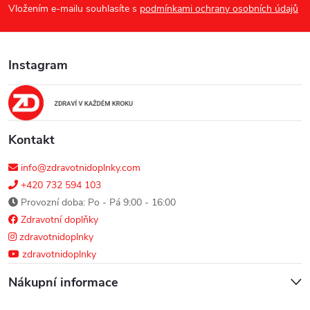
p
Vložením e-mailu souhlasíte s
podmínkami ochrany osobních údajů
a
Instagram
t
í
Kontakt
info@zdravotnidoplnky.com
+420 732 594 103
Provozní doba: Po - Pá 9:00 - 16:00
Zdravotní doplňky
zdravotnidoplnky
zdravotnidoplnky
Nákupní informace