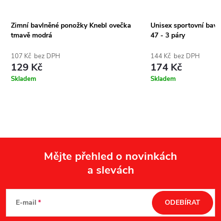
-
Zimní bavlněné ponožky Knebl ovečka
Unisex sportovní bavl
tmavě modrá
47 - 3 páry
107 Kč bez DPH
144 Kč bez DPH
129 Kč
174 Kč
Skladem
Skladem
Mějte přehled o novinkách
a slevách
Z
á
E-mail
ODEBÍRAT