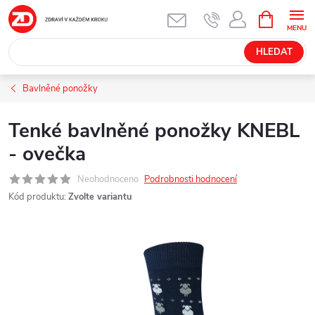
Přejít
NÁKUPNÍ
KOŠÍK
na
obsah
HLEDAT
Bavlněné ponožky
Tenké bavlněné ponožky KNEBL
- ovečka
Neohodnoceno
Podrobnosti hodnocení
Kód produktu:
Zvolte variantu