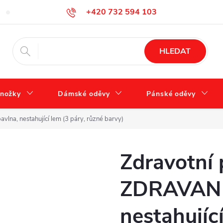
+420 732 594 103
Tabulka velikostí
Jak se správně starat o obuv?
Hodnocení ob
info@zdravotnidoplnky.com
HLEDAT
nožky
Dámské oděvy
Pánské oděvy
na, nestahující lem (3 páry, různé barvy)
Zdravotní
ZDRAVAN 
nestahujíc