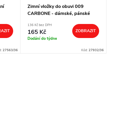
ní
Zimní vložky do obuvi 009
Gelové 
CARBONE - dámské, pánské
dámské
136 Kč bez DPH
256 Kč bez
AZIT
165 Kč
ZOBRAZIT
310 K
Dodání do týdne
Dodání d
d:
27563/36
Kód:
27932/36