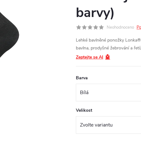
barvy)
Neohodnoceno
Po
Lehké bavlněné ponožky Lonka®
bavlna, prodyšné žebrování a řetí
🤖
Zeptejte se AI
Barva
Velikost