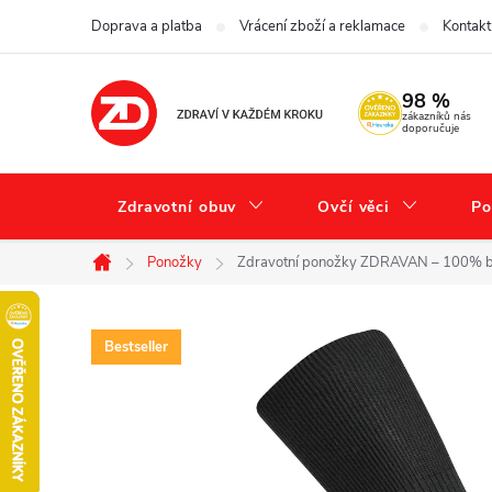
Přejít
Doprava a platba
Vrácení zboží a reklamace
Kontakt
na
obsah
98 %
zákazníků nás
doporučuje
Zdravotní obuv
Ovčí věci
Po
Ponožky
Zdravotní ponožky ZDRAVAN – 100% bavl
Domů
Bestseller