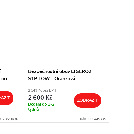
í
Bezpečnostní obuv LIGERO2
Bezpečn
nou
S1P LOW - Oranžová
S1P LO
2 149 Kč bez DPH
2 149 Kč b
2 600 Kč
2 600
AZIT
ZOBRAZIT
Dodání do 1-2
Dodání d
týdnů
týdnů
d:
23510/36
Kód:
011445 /35