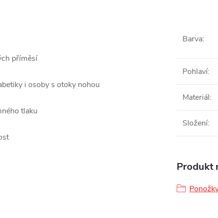
Barva
:
ch příměsí
Pohlaví
:
abetiky i osoby s otoky nohou
Materiál
:
mného tlaku
Složení
:
ost
Produkt n
Ponožk