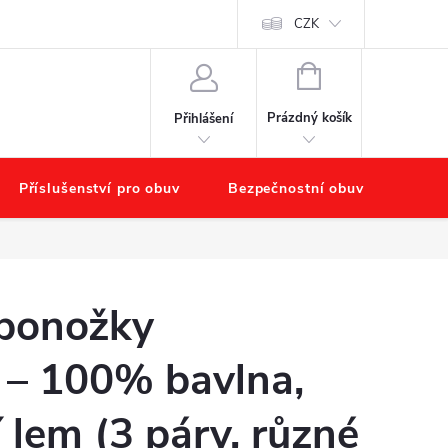
chodu
Náš příběh – O nás
Obchodní podmínky
CZK
Podmínky ochr
NÁKUPNÍ
KOŠÍK
Prázdný košík
Přihlášení
Příslušenství pro obuv
Bezpečnostní obuv
Výpr
 ponožky
– 100% bavlna,
í lem (3 páry, různé