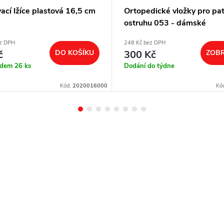
cí lžíce plastová 16,5 cm
Ortopedické vložky pro pat
ostruhu 053 - dámské
ez DPH
248 Kč bez DPH
č
DO KOŠÍKU
300 Kč
ZOBR
adem
26 ks
Dodání do týdne
Kód:
2020016000
Kó