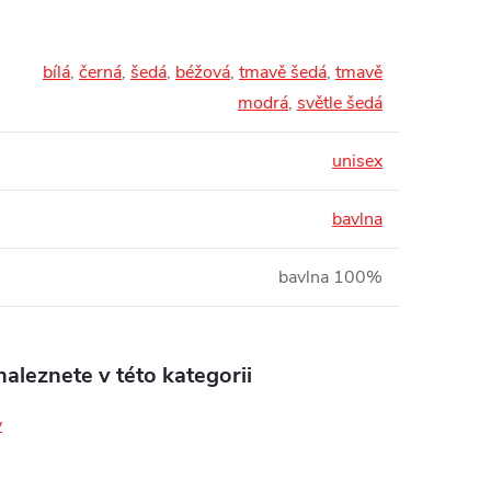
bílá
,
černá
,
šedá
,
béžová
,
tmavě šedá
,
tmavě
modrá
,
světle šedá
unisex
bavlna
bavlna 100%
aleznete v této kategorii
y