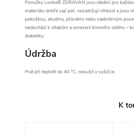
Ponožky Lonka® ZDRAVAN jsou ideální pro každode
materiálu dobře sají pot, nezadržují vlhkost a jsou v
pokožkou, ekzémy, plísněmi nebo nadměrným pocen
nedochází k otlakům a omezení krevního oběhu – ko
diabetiky.
Údržba
Prát při teplotě do 40 °C, nesušit v sušičce.
K to