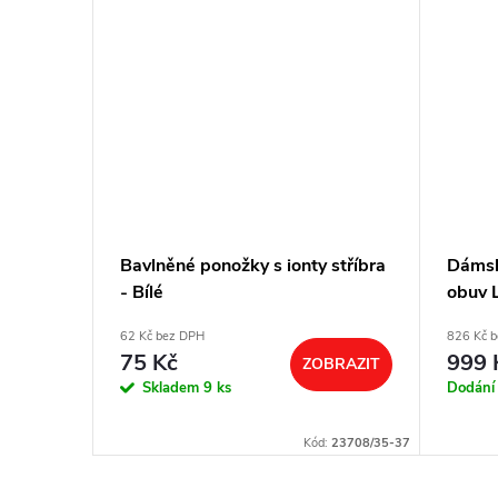
MORRIS
Bavlněné ponožky s ionty stříbra
Dámsk
- Bílé
obuv L
62 Kč bez DPH
826 Kč 
75 Kč
999 
ZOBRAZIT
BRAZIT
Skladem
9 ks
Dodání
ód:
012003 /36
Kód:
23708/35-37