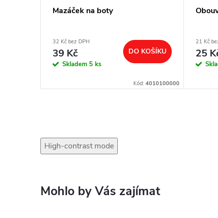
Mazáček na boty
Obouva
32 Kč bez DPH
21 Kč b
39 Kč
DO KOŠÍKU
25 K
KOŠÍKU
Skladem
5 ks
Skl
Kód:
0106
Kód:
4010100000
High-contrast mode
Mohlo by Vás zajímat