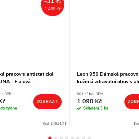
–31 %
1 469 Kč
á pracovní antistatická
Leon 959 Dámská pracovn
INA - Fialová
kožená zdravotní obuv s pl
patou - bílá
bez DPH
901 Kč bez DPH
Kč
1 090 Kč
ZOBRAZIT
ZOBR
 do týdne
Skladem
3 ks
Kód:
24014/41
Kó