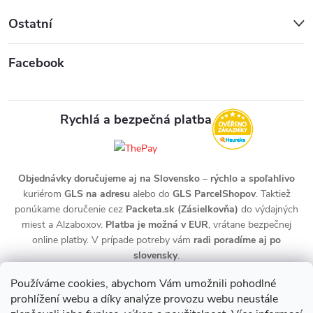
Ostatní
Facebook
Rychlá a bezpečná platba
Objednávky doručujeme aj na Slovensko
–
rýchlo a spoľahlivo
kuriérom
GLS na adresu
alebo do
GLS ParcelShopov
. Taktiež
ponúkame doručenie cez
Packeta.sk (Zásielkovňa)
do výdajných
miest a Alzaboxov.
Platba je možná v EUR
, vrátane bezpečnej
online platby. V prípade potreby vám
radi poradíme aj po
slovensky
.
Používáme cookies, abychom Vám umožnili pohodlné
prohlížení webu a díky analýze provozu webu neustále