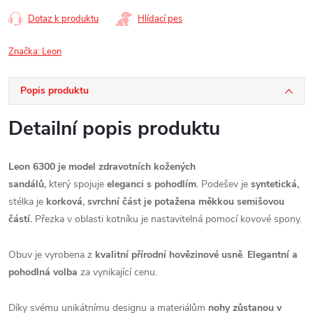
Dotaz k produktu
Hlídací pes
Značka:
Leon
Popis produktu
Detailní popis produktu
Leon 6300 je model zdravotních kožených
sandálů,
který spojuje
eleganci s pohodlím
. Podešev je
syntetická,
stélka je
korková, svrchní část je potažena měkkou semišovou
částí.
Přezka v oblasti kotníku je nastavitelná pomocí kovové spony.
Obuv je vyrobena z
kvalitní přírodní hovězinové usně
.
Elegantní a
pohodlná volba
za vynikající cenu.
Díky svému unikátnímu designu a materiálům
nohy zůstanou v