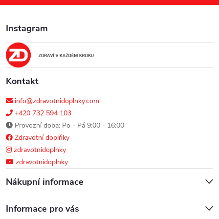
a
Instagram
t
í
Kontakt
info@zdravotnidoplnky.com
+420 732 594 103
Provozní doba: Po - Pá 9:00 - 16:00
Zdravotní doplňky
zdravotnidoplnky
zdravotnidoplnky
Nákupní informace
Informace pro vás