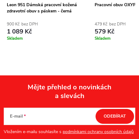
Leon 951 Dámská pracovní kožená
Pracovní obuv OXYPA
zdravotní obuv s páskem - černá
900 Kč bez DPH
479 Kč bez DPH
1 089 Kč
579 Kč
Skladem
Skladem
Mějte přehled o novinkách
a slevách
Z
á
E-mail
ODEBÍRAT
p
Vložením e-mailu souhlasíte s
podmínkami ochrany osobních údajů