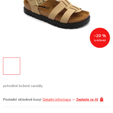
–20 %
1 379 Kč
pohodlné kožené sandály
🤖
Poslední skladové kusy
!
Detailní informace
Zeptejte se AI