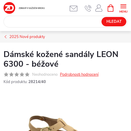
Přejít
NÁKUPNÍ
KOŠÍK
na
obsah
HLEDAT
2025 Nové produkty
Dámské kožené sandály LEON
6300 - béžové
Neohodnoceno
Podrobnosti hodnocení
Kód produktu:
28214/40