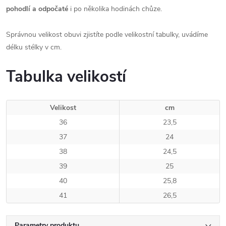
pohodlí a odpočaté
i po několika hodinách chůze.
Správnou velikost obuvi zjistíte podle velikostní tabulky, uvádíme
délku stélky v cm.
Tabulka velikostí
Velikost
cm
36
23,5
37
24
38
24,5
39
25
40
25,8
41
26,5
Parametry produktu