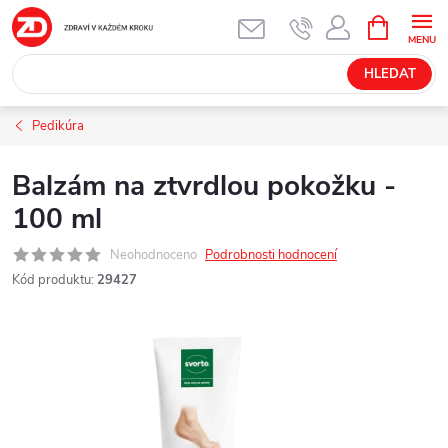
Přejít
NÁKUPNÍ
KOŠÍK
na
obsah
HLEDAT
Pedikúra
Balzám na ztvrdlou pokožku -
100 ml
Neohodnoceno
Podrobnosti hodnocení
Kód produktu:
29427