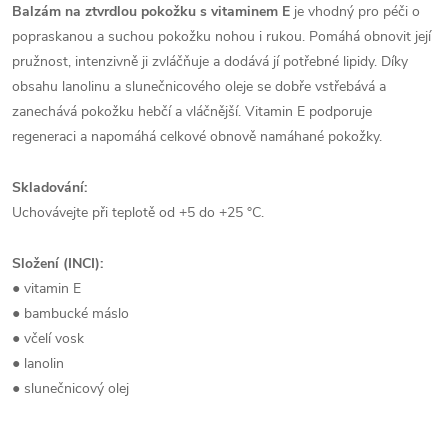
Balzám na ztvrdlou pokožku s vitaminem E
je vhodný pro péči o
popraskanou a suchou pokožku nohou i rukou. Pomáhá obnovit její
pružnost, intenzivně ji zvláčňuje a dodává jí potřebné lipidy. Díky
obsahu lanolinu a slunečnicového oleje se dobře vstřebává a
zanechává pokožku hebčí a vláčnější. Vitamin E podporuje
regeneraci a napomáhá celkové obnově namáhané pokožky.
Skladování:
Uchovávejte při teplotě od +5 do +25 °C.
Složení (INCI):
● vitamin E
● bambucké máslo
● včelí vosk
● lanolin
● slunečnicový olej