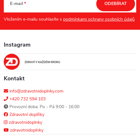
á
E-mail
ODEBÍRAT
p
Vložením e-mailu souhlasíte s
podmínkami ochrany osobních údajů
a
Instagram
t
í
Kontakt
info@zdravotnidoplnky.com
+420 732 594 103
Provozní doba: Po - Pá 9:00 - 16:00
Zdravotní doplňky
zdravotnidoplnky
zdravotnidoplnky