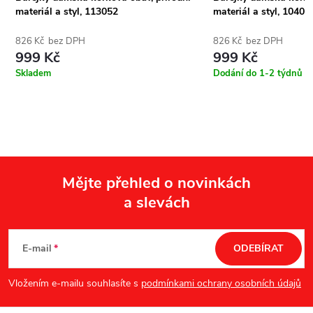
materiál a styl, 113052
materiál a styl, 10405
826 Kč bez DPH
826 Kč bez DPH
999 Kč
999 Kč
Skladem
Dodání do 1-2 týdnů
Mějte přehled o novinkách
a slevách
Z
á
E-mail
ODEBÍRAT
p
Vložením e-mailu souhlasíte s
podmínkami ochrany osobních údajů