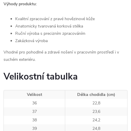
Výhody produktu:
Kvalitní zpracování z pravé hovězinové kůže
Anatomicky tvarovaná korková stélka
Ruční výroba s precizním zpracováním
Zakázková výroba
Vhodné pro pohodlné a zdravé nošení v pracovním prostředí i v
suchém exteriéru.
Velikostní tabulka
Velikost
Délka chodidla (cm)
36
22,8
37
23,6
38
24,2
39
24,8