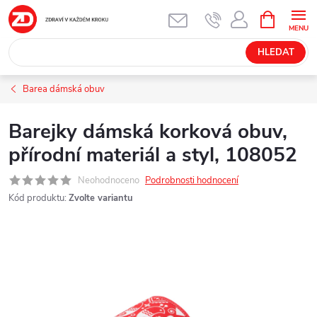
Přejít
NÁKUPNÍ
KOŠÍK
na
obsah
HLEDAT
Barea dámská obuv
Barejky dámská korková obuv,
přírodní materiál a styl, 108052
Neohodnoceno
Podrobnosti hodnocení
Kód produktu:
Zvolte variantu