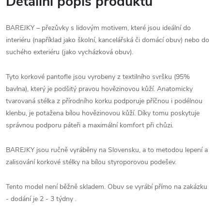
Detailní popis produktu
BAREJKY – přezůvky s lidovým motivem, které jsou ideální do
interiéru (například jako školní, kancelářská či domácí obuv) nebo do
suchého exteriéru (jako vycházková obuv).
Tyto korkové pantofle jsou vyrobeny z textilního svršku (95%
bavlna), který je podšitý pravou hovězinovou kůží. Anatomicky
tvarovaná stélka z přírodního korku podporuje příčnou i podélnou
klenbu, je potažena bílou hovězinovou kůží. Díky tomu poskytuje
správnou podporu páteři a maximální komfort při chůzi.
BAREJKY jsou ručně vyráběny na Slovensku, a to metodou lepení a
zalisování korkové stélky na bílou styroporovou podešev.
Tento model není běžně skladem. Obuv se vyrábí přímo na zakázku
- dodání je 2 - 3 týdny .