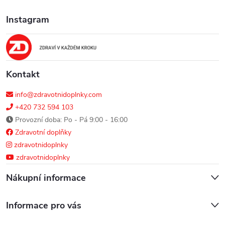
a
Instagram
t
í
Kontakt
info@zdravotnidoplnky.com
+420 732 594 103
Provozní doba: Po - Pá 9:00 - 16:00
Zdravotní doplňky
zdravotnidoplnky
zdravotnidoplnky
Nákupní informace
Informace pro vás