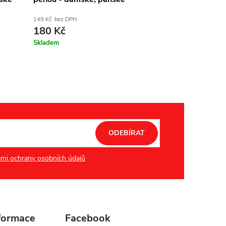
149 Kč bez DPH
351 Kč bez DPH
180 Kč
425 Kč
Skladem
Dodání do týdne
ODEBÍRAT
mi ochrany osobních údajů
formace
Facebook