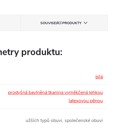
SOUVISEJÍCÍ PRODUKTY
etry produktu:
bílá
prodyšná bavlněná tkanina vyměkčená lehkou
latexovou pěnou
užších typů obuvi, společenské obuvi