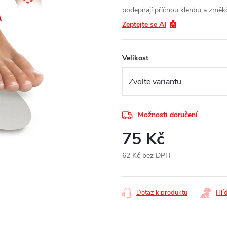
podepírají příčnou klenbu a změkč
🤖
Zeptejte se AI
Velikost
Možnosti doručení
75 Kč
62 Kč bez DPH
Měrná
cena:
Dotaz k produktu
Hlí