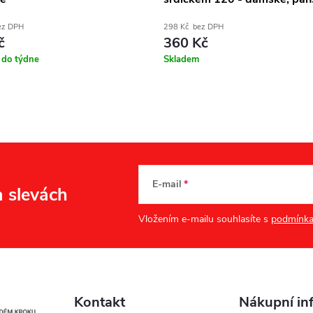
ez DPH
298 Kč bez DPH
č
360 Kč
 do týdne
Skladem
E-mail
a slevách
Vložením e-mailu souhlasíte s
podmínka
Kontakt
Nákupní in