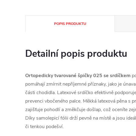
POPIS PRODUKTU
Detailní popis produktu
Ortopedicky tvarované špičky 025 se srdíčkem
po
pomáhají zmírnit nepříjemné příznaky, jako je únava, 
části chodidla. Latexové srdíčko efektivně podporuje
prevenci vbočeného palce. Měkká latexová pěna s
zajišťuje pohodlí a změkčuje došlap, což oceníte zejm
Díky samolepicí fólii drží pevně na místě a jsou ide
či tenkou podešví.