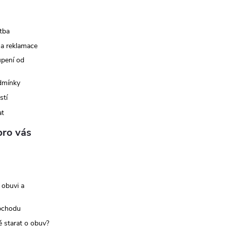
tba
 a reklamace
upení od
dmínky
stí
at
pro vás
 obuvi a
bchodu
ě starat o obuv?