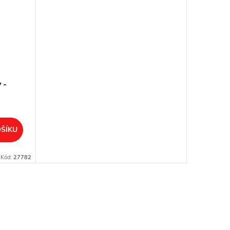
 -
ŠÍKU
Kód:
27782