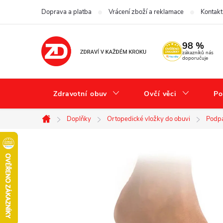
Přejít
Doprava a platba
Vrácení zboží a reklamace
Kontakt
na
obsah
98 %
zákazníků nás
doporučuje
Zdravotní obuv
Ovčí věci
Po
Doplňky
Ortopedické vložky do obuvi
Podpa
Domů