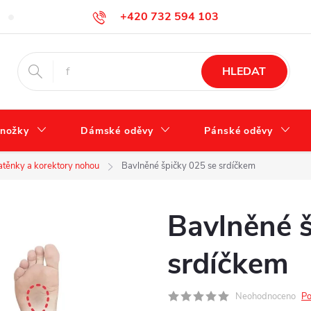
+420 732 594 103
Tabulka velikostí
Jak se správně starat o obuv?
Hodnocení ob
info@zdravotnidoplnky.com
HLEDAT
nožky
Dámské oděvy
Pánské oděvy
těnky a korektory nohou
Bavlněné špičky 025 se srdíčkem
Bavlněné š
srdíčkem
Neohodnoceno
Po