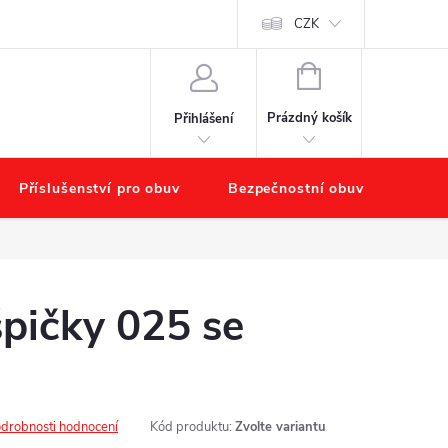
chodu
Náš příběh – O nás
Obchodní podmínky
CZK
Podmínky ochr
NÁKUPNÍ
KOŠÍK
Prázdný košík
Přihlášení
Příslušenství pro obuv
Bezpečnostní obuv
Výpr
pičky 025 se
drobnosti hodnocení
Kód produktu:
Zvolte variantu