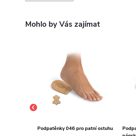
Mohlo by Vás zajímat
ro patní
Podpatěnky 046 pro patní ostuhu
Podpa
é
pánsk