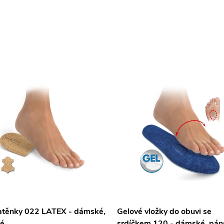
těnky 022 LATEX - dámské,
Gelové vložky do obuvi se
é
srdíčkem 120 - dámské, pán