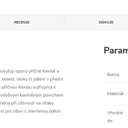
RECENZE
DISKUZE
Param
skytují oporu příčné klenbě a
Barva
:
bolest, otoky či pálení v přední
 příčnou klenbu a přispívá k
Materiál
:
 prodyšným bavlněným povrchem
éna při citlivosti na otlaky.
ální pro obuv s otevřenou patou
Vhodné
do
: