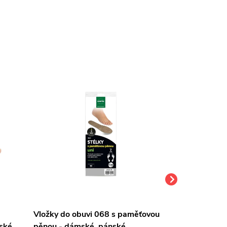
Vložky do obuvi 068 s paměťovou
Ortopedické v
ské
pěnou - dámské, pánské
lůžkem 005 -