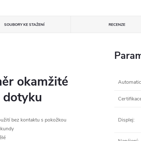
SOUBORY KE STAŽENÍ
RECENZE
Param
měr okamžité
Automatic
 dotyku
Certifikac
Displej
:
užití bez kontaktu s pokožkou
ekundy
ělé