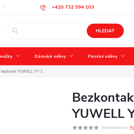
+420 732 594 103
Tabulka velikostí
Jak se správně starat o obuv?
Hodnocení ob
info@zdravotnidoplnky.com
HLEDAT
nožky
Dámské oděvy
Pánské oděvy
í teploměr YUWELL YT-1
Bezkontak
YUWELL Y
Neohodnoceno
Po