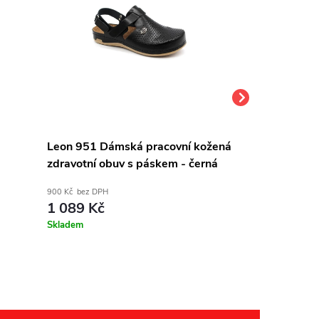
Leon 951 Dámská pracovní kožená
Pracovní ob
zdravotní obuv s páskem - černá
BESTLIGHT bí
900 Kč bez DPH
479 Kč bez DPH
1 089 Kč
579 Kč
Skladem
Skladem