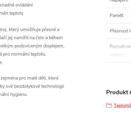
Napájení
:
 snadné ovládání
měn teploty
Paměť
:
troj, který umožňuje přesné a
Přesnost 
tačí jej namířit na čelo a během
n velkým podsvíceným displejem,
Rozsah mě
á pro normální teplotu,
teploty
:
e.
 zejména pro malé děti, které
íky své bezdotykové technologii
Produkt n
mální hygienu.
Teplomě