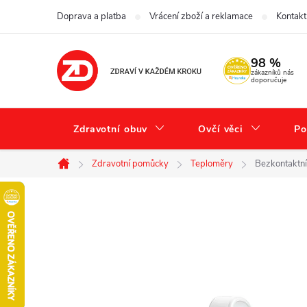
Přejít
Doprava a platba
Vrácení zboží a reklamace
Kontakt
na
obsah
98 %
zákazníků nás
doporučuje
Zdravotní obuv
Ovčí věci
Po
Zdravotní pomůcky
Teploměry
Bezkontaktn
Domů