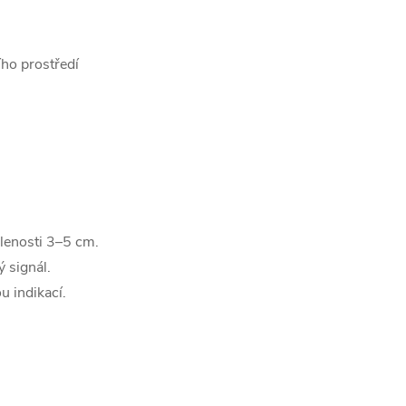
ího prostředí
álenosti 3–5 cm.
ý signál.
u indikací.