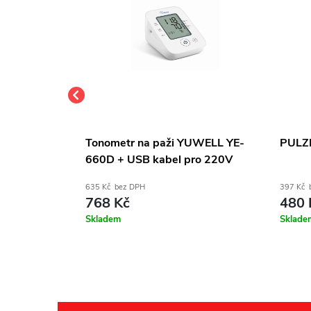
rková obuv
Tonometr na paži YUWELL YE-
PULZ
ílá
660D + USB kabel pro 220V
635 Kč bez DPH
397 Kč 
768 Kč
480 
Skladem
Sklade