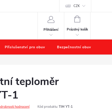
chodu
Náš příběh – O nás
Obchodní podmínky
CZK
Podmínky ochr
NÁKUPNÍ
KOŠÍK
Prázdný košík
Přihlášení
Příslušenství pro obuv
Bezpečnostní obuv
Výpr
tní teploměr
T-1
drobnosti hodnocení
Kód produktu:
TIM YT-1