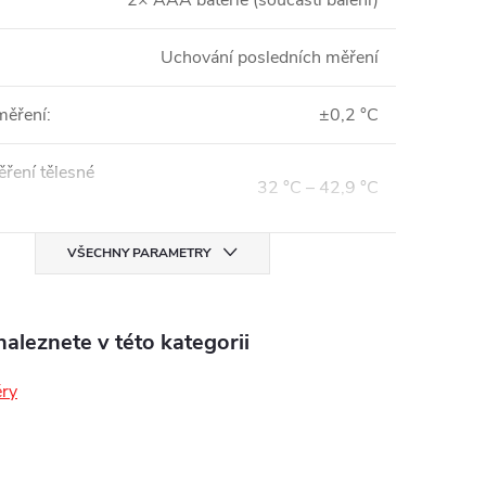
2× AAA baterie (součástí balení)
Uchování posledních měření
měření
:
±0,2 °C
ření tělesné
32 °C – 42,9 °C
VŠECHNY PARAMETRY
aleznete v této kategorii
ry