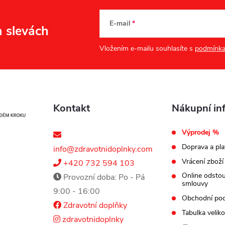
E-mail
a slevách
Vložením e-mailu souhlasíte s
podmínka
Kontakt
Nákupní in
Výprodej %
Doprava a pla
info@zdravotnidoplnky.com
Vrácení zboží
+420 732 594 103
Online odsto
Provozní doba: Po - Pá
smlouvy
9:00 - 16:00
Obchodní po
Zdravotní doplňky
Tabulka veliko
zdravotnidoplnky