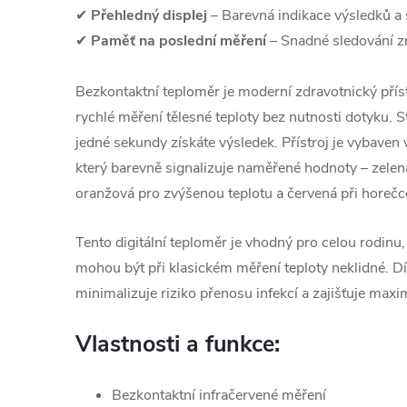
✔
Přehledný displej
– Barevná indikace výsledků a
✔
Paměť na poslední měření
– Snadné sledování z
Bezkontaktní teploměr je moderní zdravotnický přís
rychlé měření tělesné teploty bez nutnosti dotyku. S
jedné sekundy získáte výsledek. Přístroj je vybave
který barevně signalizuje naměřené hodnoty – zelen
oranžová pro zvýšenou teplotu a červená při horečc
Tento digitální teploměr je vhodný pro celou rodinu,
mohou být při klasickém měření teploty neklidné. D
minimalizuje riziko přenosu infekcí a zajišťuje maxi
Vlastnosti a funkce:
Bezkontaktní infračervené měření