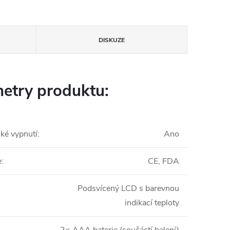
DISKUZE
etry produktu:
ké vypnutí
:
Ano
e
:
CE, FDA
Podsvícený LCD s barevnou
indikací teploty