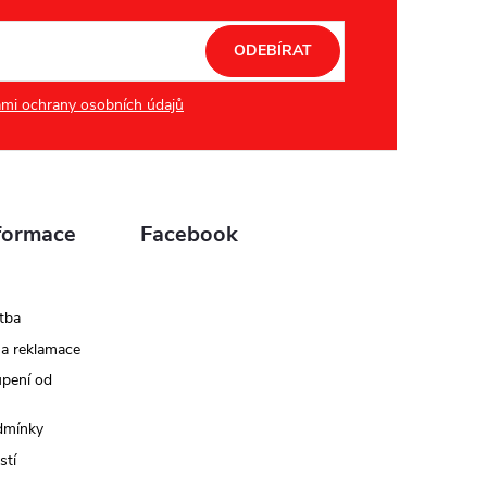
ODEBÍRAT
mi ochrany osobních údajů
formace
Facebook
tba
 a reklamace
upení od
dmínky
stí