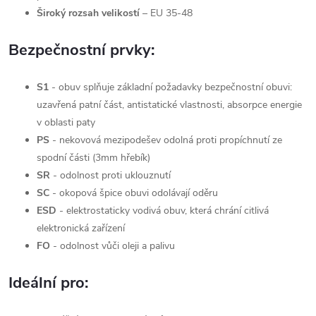
Široký rozsah velikostí
– EU 35-48
Bezpečnostní prvky:
S1
-
obuv splňuje základní požadavky bezpečnostní obuvi:
uzavřená patní část, antistatické vlastnosti, absorpce energie
v oblasti paty
PS
-
nekovová mezipodešev odolná proti propíchnutí ze
spodní části (3mm hřebík)
SR
-
odolnost proti uklouznutí
SC
- okopová špice obuvi odolávají oděru
ESD
- elektrostaticky vodivá obuv, která chrání citlivá
elektronická zařízení
FO
- odolnost vůči oleji a palivu
Ideální pro: