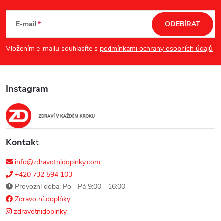
Z
á
E-mail
ODEBÍRAT
p
Vložením e-mailu souhlasíte s
podmínkami ochrany osobních údajů
a
Instagram
t
í
Kontakt
info@zdravotnidoplnky.com
+420 732 594 103
Provozní doba: Po - Pá 9:00 - 16:00
Zdravotní doplňky
zdravotnidoplnky