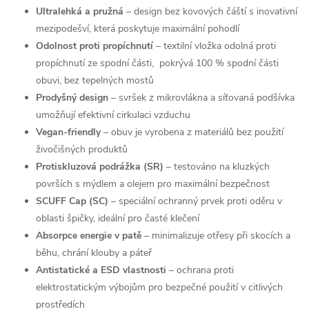
Ultralehká a pružná
– design bez kovových čáští s inovativní
mezipodešví, která poskytuje maximální pohodlí
Odolnost proti propíchnutí
– textilní vložka odolná proti
propíchnutí ze spodní části, pokrývá 100 % spodní části
obuvi, bez tepelných mostů
Prodyšný design
– svršek z mikrovlákna a síťovaná podšívka
umožňují efektivní cirkulaci vzduchu
Vegan-friendly
– obuv je vyrobena z materiálů bez použití
živočišných produktů
Protiskluzová podrážka (SR)
– testováno na kluzkých
površích s mýdlem a olejem pro maximální bezpečnost
SCUFF Cap (SC)
– speciální ochranný prvek proti oděru v
oblasti špičky, ideální pro časté klečení
Absorpce energie v patě
– minimalizuje otřesy při skocích a
běhu, chrání klouby a páteř
Antistatické a ESD vlastnosti
– ochrana proti
elektrostatickým výbojům pro bezpečné použití v citlivých
prostředích