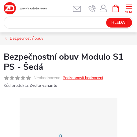
Přejít
NÁKUPNÍ
KOŠÍK
na
obsah
HLEDAT
Bezpečnostní obuv
Bezpečnostní obuv Modulo S1
PS - Šedá
Neohodnoceno
Podrobnosti hodnocení
Kód produktu:
Zvolte variantu