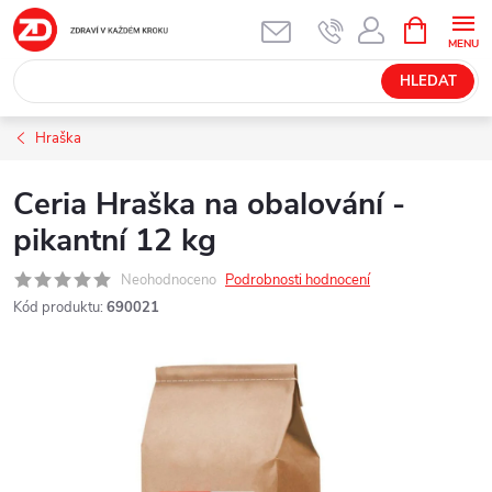
Přejít
NÁKUPNÍ
KOŠÍK
na
obsah
HLEDAT
Hraška
Ceria Hraška na obalování -
pikantní 12 kg
Neohodnoceno
Podrobnosti hodnocení
Kód produktu:
690021