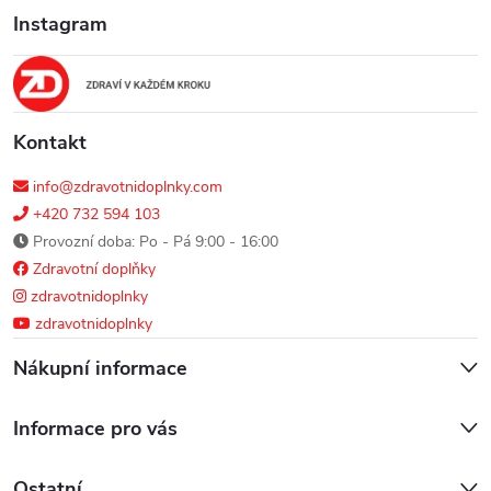
Instagram
t
í
Kontakt
info@zdravotnidoplnky.com
+420 732 594 103
Provozní doba: Po - Pá 9:00 - 16:00
Zdravotní doplňky
zdravotnidoplnky
zdravotnidoplnky
Nákupní informace
Informace pro vás
Ostatní