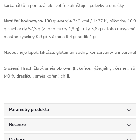
karbanátků a pomazánek. Dobře zahušťuje i polévky a omáčky.
Nutriční hodnoty ve 100 g:
energie 340 kcal / 1437 kj, bílkoviny 16,9
g, sacharidy 57,3 g (z toho cukry 1,9 g), tuky 3,6 g (z toho nasycené
mastné kyseliny 0,9 g), vláknina 9,4 g, sodík 1 g.
Neobsahuje lepek, laktózu, glutaman sodný, konzervanty ani barviva!
Složení:
Hrách žlutý, směs obilovin (kukuřice, rýže, jáhly), česnek, sůl
(40 % draslíku), směs koření, chilli.
Parametry produktu
Recenze
Diskuse