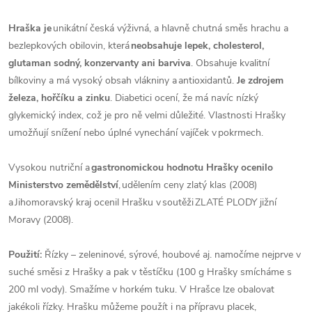
Hraška je
unikátní česká výživná, a hlavně chutná směs hrachu a
bezlepkových obilovin, která
neobsahuje lepek, cholesterol,
glutaman sodný, konzervanty ani barviva
. Obsahuje kvalitní
bílkoviny a má vysoký obsah vlákniny a antioxidantů.
Je zdrojem
železa, hořčíku a zinku
. Diabetici ocení, že má navíc nízký
glykemický index, což je pro ně velmi důležité. Vlastnosti Hrašky
umožňují snížení nebo úplné vynechání vajíček v pokrmech.
Vysokou nutriční a
gastronomickou hodnotu Hrašky ocenilo
Ministerstvo zemědělství
, udělením ceny zlatý klas (2008)
a Jihomoravský kraj ocenil Hrašku v soutěži ZLATÉ PLODY jižní
Moravy (2008).
Použití:
Řízky – zeleninové, sýrové, houbové aj. namočíme nejprve v
suché směsi z Hrašky a pak v těstíčku (100 g Hrašky smícháme s
200 ml vody). Smažíme v horkém tuku. V Hrašce lze obalovat
jakékoli řízky. Hrašku můžeme použít i na přípravu placek,