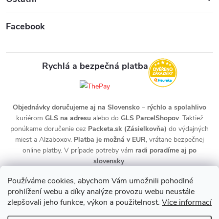
Facebook
Rychlá a bezpečná platba
Objednávky doručujeme aj na Slovensko
–
rýchlo a spoľahlivo
kuriérom
GLS na adresu
alebo do
GLS ParcelShopov
. Taktiež
ponúkame doručenie cez
Packeta.sk (Zásielkovňa)
do výdajných
miest a Alzaboxov.
Platba je možná v EUR
, vrátane bezpečnej
online platby. V prípade potreby vám
radi poradíme aj po
slovensky
.
Používáme cookies, abychom Vám umožnili pohodlné
prohlížení webu a díky analýze provozu webu neustále
zlepšovali jeho funkce, výkon a použitelnost.
Více informací