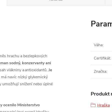
Param
Váha
:
směs hrachu a bezlepkových
Certifikát
:
taman sodný, konzervanty ani
sah vlákniny a antioxidantů.
Je
Značka
:
že má navíc nízký glykemický
šky umožňují snížení nebo úplné
Produkt n
 ocenilo Ministerstvo
Hraška