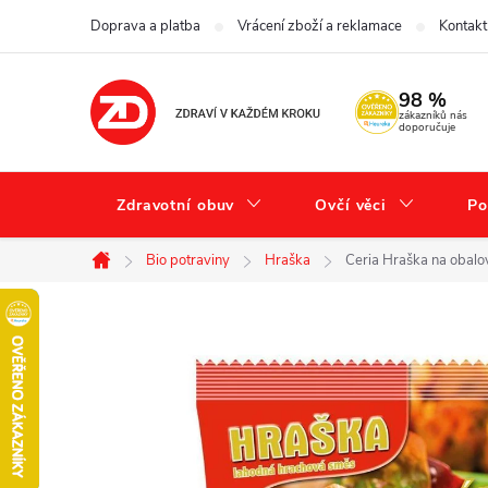
Přejít
Doprava a platba
Vrácení zboží a reklamace
Kontakt
na
obsah
98 %
zákazníků nás
doporučuje
Zdravotní obuv
Ovčí věci
Po
Bio potraviny
Hraška
Ceria Hraška na obalov
Domů