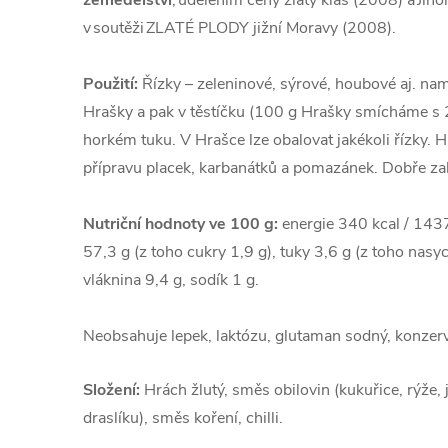
zemědělství
, udělením ceny zlatý klas (2008) a Jih
v soutěži ZLATÉ PLODY jižní Moravy (2008).
Použití:
Řízky – zeleninové, sýrové, houbové aj. na
Hrašky a pak v těstíčku (100 g Hrašky smícháme s
horkém tuku. V Hrašce lze obalovat jakékoli řízky.
přípravu placek, karbanátků a pomazánek. Dobře za
Nutriční hodnoty ve 100 g:
energie 340 kcal / 1437 
57,3 g (z toho cukry 1,9 g), tuky 3,6 g (z toho nasy
vláknina 9,4 g, sodík 1 g.
Neobsahuje lepek, laktózu, glutaman sodný, konzerv
Složení:
Hrách žlutý, směs obilovin (kukuřice, rýže, 
draslíku), směs koření, chilli.