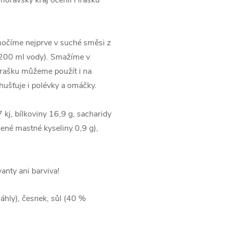
omoravský kraj ocenil Hrašku
močíme nejprve v suché směsi z
 200 ml vody). Smažíme v
 Hrašku můžeme použít i na
hušťuje i polévky a omáčky.
kj, bílkoviny 16,9 g, sacharidy
cené mastné kyseliny 0,9 g),
anty ani barviva!
jáhly), česnek, sůl (40 %