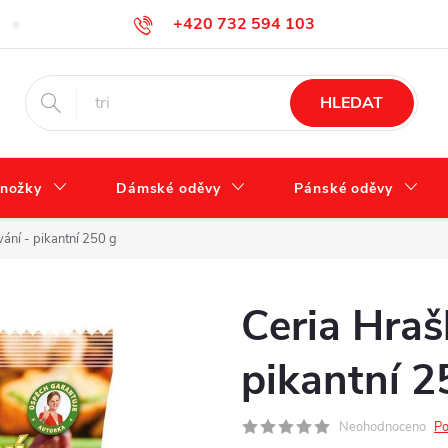
+420 732 594 103
Tabulka velikostí
Jak se správně starat o obuv?
Hodnocení ob
info@zdravotnidoplnky.com
HLEDAT
nožky
Dámské oděvy
Pánské oděvy
ání - pikantní 250 g
Ceria Hraš
pikantní 2
Neohodnoceno
Po