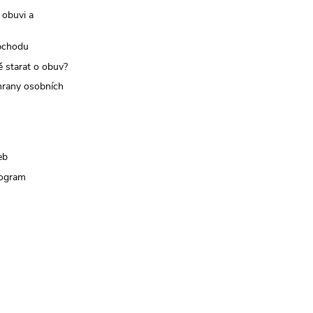
 obuvi a
bchodu
ě starat o obuv?
rany osobních
eb
rogram