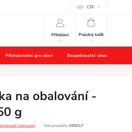
chodu
Náš příběh – O nás
Obchodní podmínky
CZK
Podmínky ochr
NÁKUPNÍ
KOŠÍK
Prázdný košík
Přihlášení
Příslušenství pro obuv
Bezpečnostní obuv
Výpr
ka na obalování -
50 g
drobnosti hodnocení
Kód produktu:
690017