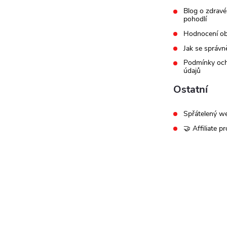
Blog o zdravé
pohodlí
Hodnocení o
Jak se správn
Podmínky och
údajů
Ostatní
Spřátelený w
🤝 Affiliate p