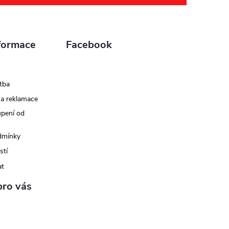
formace
Facebook
tba
 a reklamace
upení od
dmínky
stí
at
pro vás