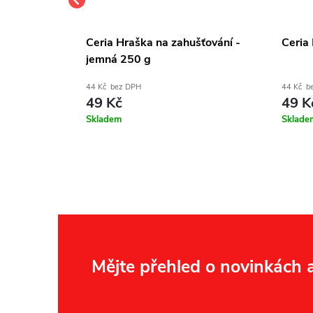
vá 12 kg
Ceria Hraška na zahušťování -
Ceria
jemná 250 g
44 Kč bez DPH
44 Kč b
49 Kč
49 K
Skladem
Sklade
Z
Mějte přehled o novinkách
á