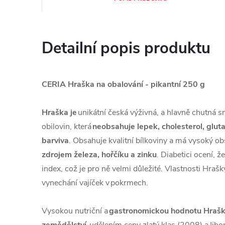
Detailní popis produktu
CERIA Hraška na obalování - pikantní 250 g
Hraška je
unikátní česká výživná, a hlavně chutná 
obilovin, která
neobsahuje lepek, cholesterol, glu
barviva
. Obsahuje kvalitní bílkoviny a má vysoký ob
zdrojem železa, hořčíku a zinku
. Diabetici ocení, 
index, což je pro ně velmi důležité. Vlastnosti Hra
vynechání vajíček v pokrmech.
Vysokou nutriční a
gastronomickou hodnotu Hrašky