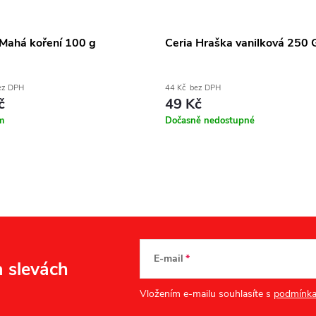
 Mahá koření 100 g
Ceria Hraška vanilková 250 
ez DPH
44 Kč bez DPH
č
49 Kč
m
Dočasně nedostupné
E-mail
a slevách
Vložením e-mailu souhlasíte s
podmínka