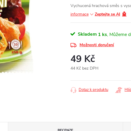
Vychucená hrachová směs s vysok
🤖
informace
Zeptejte se AI
Skladem
1 ks
Možnosti doručení
49 Kč
44 Kč bez DPH
Měrná
cena:
Dotaz k produktu
Hlí
RECENZE