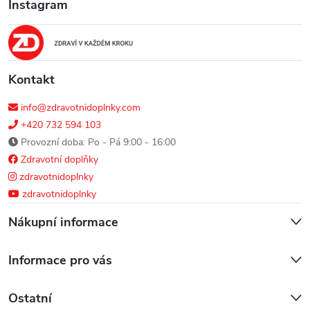
Instagram
t
í
Kontakt
info@zdravotnidoplnky.com
+420 732 594 103
Provozní doba: Po - Pá 9:00 - 16:00
Zdravotní doplňky
zdravotnidoplnky
zdravotnidoplnky
Nákupní informace
Informace pro vás
Ostatní