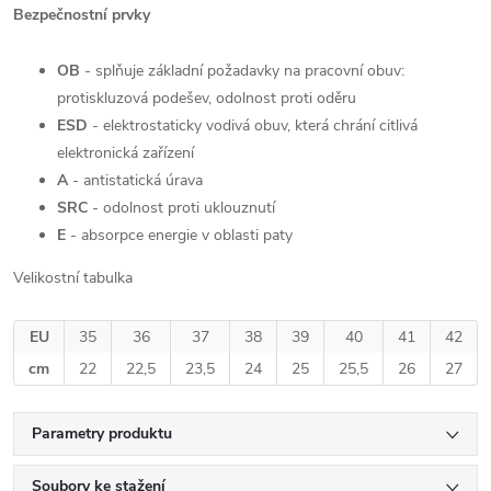
Bezpečnostní prvky
OB
- splňuje základní požadavky na pracovní obuv:
protiskluzová podešev, odolnost proti oděru
ESD
- elektrostaticky vodivá obuv, která chrání citlivá
elektronická zařízení
A
- antistatická úrava
SRC
-
odolnost proti uklouznutí
E
- absorpce energie v oblasti paty
Velikostní tabulka
EU
35
36
37
38
39
40
41
42
cm
22
22,5
23,5
24
25
25,5
26
27
Parametry produktu
Soubory ke stažení