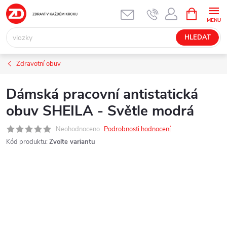
Přejít
NÁKUPNÍ
KOŠÍK
na
obsah
HLEDAT
Zdravotní obuv
Dámská pracovní antistatická
obuv SHEILA - Světle modrá
Neohodnoceno
Podrobnosti hodnocení
Kód produktu:
Zvolte variantu