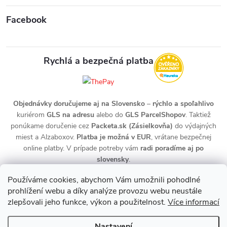
Facebook
Rychlá a bezpečná platba
Objednávky doručujeme aj na Slovensko
–
rýchlo a spoľahlivo
kuriérom
GLS na adresu
alebo do
GLS ParcelShopov
. Taktiež
ponúkame doručenie cez
Packeta.sk (Zásielkovňa)
do výdajných
miest a Alzaboxov.
Platba je možná v EUR
, vrátane bezpečnej
online platby. V prípade potreby vám
radi poradíme aj po
slovensky
.
Používáme cookies, abychom Vám umožnili pohodlné
prohlížení webu a díky analýze provozu webu neustále
zlepšovali jeho funkce, výkon a použitelnost.
Více informací
Nastavení