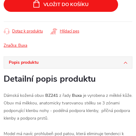
cena:
VLOŽIT DO KOŠÍKU
Dotaz k produktu
Hlídací pes
Značka:
Buxa
Popis produktu
Detailní popis produktu
Dámská kožená obuv
BZ241
z řady
Buxa
je vyrobena z měkké kůže.
Obuv má měkkou, anatomicky tvarovanou stélku se 3 zónami
podporující klenbu nohy -
podélná podpora klenby,
příčná podpora
klenby a
podpora prstů.
Model má navíc prohlubeň pod patou, která eliminuje tendenci k