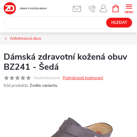
Přejít
NÁKUPNÍ
KOŠÍK
na
obsah
HLEDAT
Antistresová obuv
Dámská zdravotní kožená obuv
BZ241 - Šedá
Neohodnoceno
Podrobnosti hodnocení
Kód produktu:
Zvolte variantu