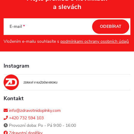
a slevách
Z
á
E-mail
ODEBÍRAT
p
Vložením e-mailu souhlasíte s
podmínkami ochrany osobních údajů
a
Instagram
t
í
Kontakt
info@zdravotnidoplnky.com
+420 732 594 103
Provozní doba: Po - Pá 9:00 - 16:00
Zdravotní doplňky