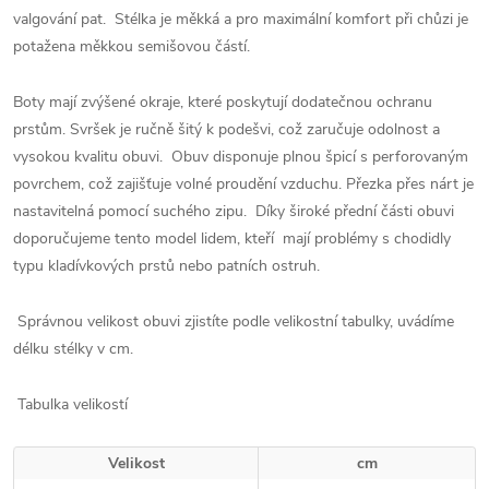
valgování pat. Stélka je měkká a pro maximální komfort při chůzi je
potažena měkkou semišovou částí.
Boty mají zvýšené okraje, které poskytují dodatečnou ochranu
prstům. Svršek je ručně šitý k podešvi, což zaručuje odolnost a
vysokou kvalitu obuvi. Obuv disponuje plnou špicí s perforovaným
povrchem, což zajišťuje volné proudění vzduchu. Přezka přes nárt je
nastavitelná pomocí suchého zipu. Díky široké přední části obuvi
doporučujeme tento model lidem, kteří mají problémy s chodidly
typu kladívkových prstů nebo patních ostruh.
Správnou velikost obuvi zjistíte podle velikostní tabulky, uvádíme
délku stélky v cm.
Tabulka velikostí
Velikost
cm