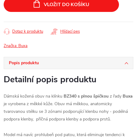
cena:
VLOŽIT DO KOŠÍKU
Dotaz k produktu
Hlídací pes
Značka:
Buxa
Popis produktu
Detailní popis produktu
Dámská kožená obuv na klínku
BZ340 s plnou špičkou
z řady
Buxa
je vyrobena z měkké kůže. Obuv má měkkou, anatomicky
tvarovanou stélku se 3 zónami podporující klenbu nohy -
podélná
podpora klenby,
příčná podpora klenby a
podpora prstů.
Model má navíc prohlubeň pod patou, která eliminuje tendenci k