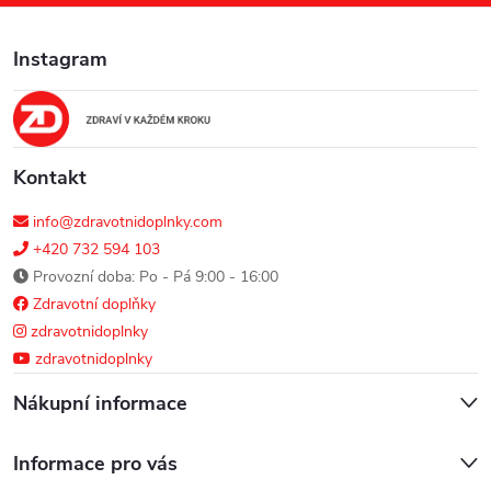
a
Instagram
t
í
Kontakt
info@zdravotnidoplnky.com
+420 732 594 103
Provozní doba: Po - Pá 9:00 - 16:00
Zdravotní doplňky
zdravotnidoplnky
zdravotnidoplnky
Nákupní informace
Informace pro vás