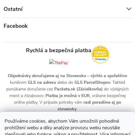
Ostatní
Facebook
Rychlá a bezpečná platba
Objednávky doručujeme aj na Slovensko
–
rýchlo a spoľahlivo
kuriérom
GLS na adresu
alebo do
GLS ParcelShopov
. Taktiež
ponúkame doručenie cez
Packeta.sk (Zásielkovňa)
do výdajných
miest a Alzaboxov.
Platba je možná v EUR
, vrátane bezpečnej
online platby. V prípade potreby vám
radi poradíme aj po
slovensky
.
Používáme cookies, abychom Vám umožnili pohodlné
prohlížení webu a díky analýze provozu webu neustále
zlepšovali jeho funkce, výkon a použitelnost.
Více informací