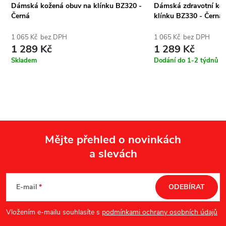
Dámská kožená obuv na klínku BZ320 -
Dámská zdravotní ko
Černá
klínku BZ330 - Černá
1 065 Kč bez DPH
1 065 Kč bez DPH
1 289 Kč
1 289 Kč
Skladem
Dodání do 1-2 týdnů
Mějte přehled o novinkách
a slevách
Z
á
E-mail
ODEBÍRAT
p
Vložením e-mailu souhlasíte s
podmínkami ochrany osobních údajů