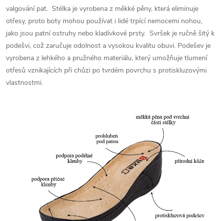
valgování pat. Stélka je vyrobena z měkké pěny, která eliminuje
otřesy, proto boty mohou používat i lidé trpící nemocemi nohou,
jako jsou patní ostruhy nebo kladívkové prsty. S
vršek je ručně šitý k
podešvi, což zaručuje odolnost a vysokou kvalitu obuvi. Podešev je
vyrobena z lehkého a pružného materiálu, který umožňuje tlumení
otřesů vznikajících při chůzi po tvrdém povrchu s protiskluzovými
vlastnostmi.