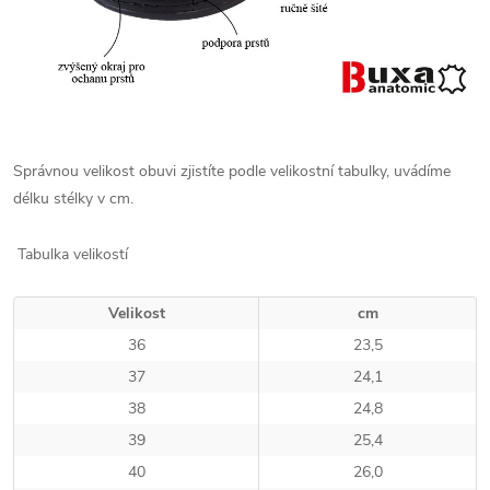
Správnou velikost obuvi zjistíte podle velikostní tabulky, uvádíme
délku stélky v cm.
Tabulka velikostí
Velikost
cm
36
23,5
37
24,1
38
24,8
39
25,4
40
26,0