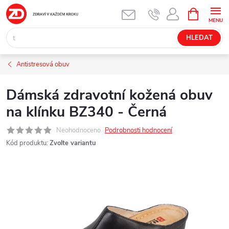
Přejít
NÁKUPNÍ
KOŠÍK
na
obsah
HLEDAT
Antistresová obuv
Dámská zdravotní kožená obuv
na klínku BZ340 - Černá
Neohodnoceno
Podrobnosti hodnocení
Kód produktu:
Zvolte variantu