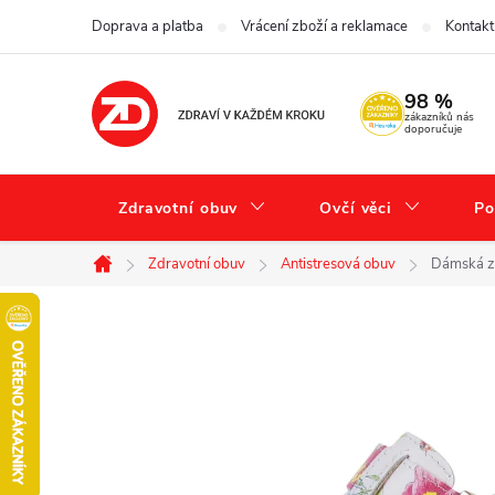
Přejít
Doprava a platba
Vrácení zboží a reklamace
Kontakt
na
obsah
98 %
zákazníků nás
doporučuje
Zdravotní obuv
Ovčí věci
Po
Zdravotní obuv
Antistresová obuv
Dámská z
Domů