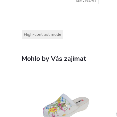
Kód:
25641/35
Kód:
25617/35
High-contrast mode
Mohlo by Vás zajímat