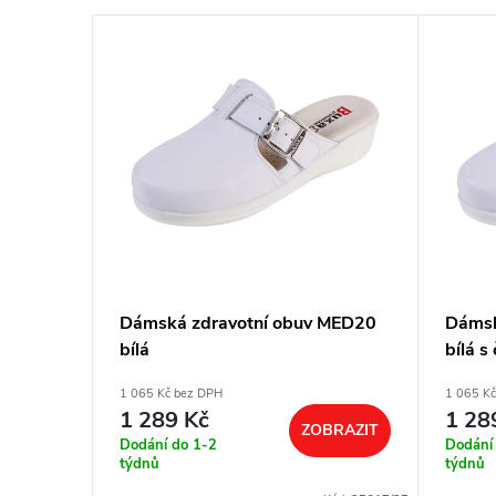
 MED20
Dámská zdravotní obuv MED20
Dámsk
bílá
bílá 
nárt
1 065 Kč bez DPH
1 065 K
1 289 Kč
1 28
BRAZIT
ZOBRAZIT
Dodání do 1-2
Dodání
týdnů
týdnů