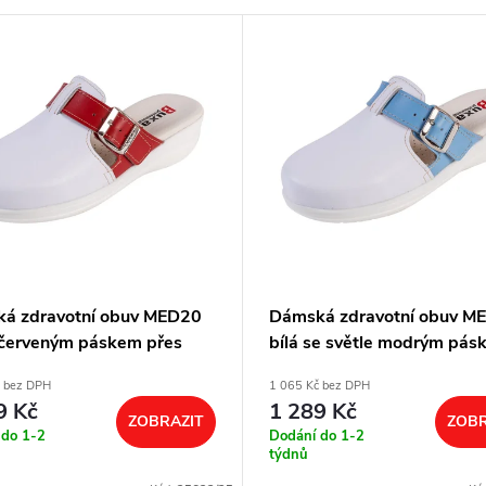
á zdravotní obuv MED20
Dámská zdravotní obuv M
s červeným páskem přes
bílá se světle modrým pás
přes nárt
č bez DPH
1 065 Kč bez DPH
9 Kč
1 289 Kč
ZOBRAZIT
ZOBR
 do 1-2
Dodání do 1-2
týdnů