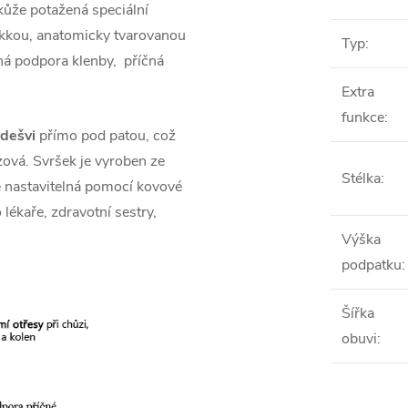
kůže potažená speciální
ěkkou, anatomicky tvarovanou
Typ
:
ná podpora klenby,
příčná
Extra
funkce
:
odešvi
přímo pod patou, což
uzová. Svršek je vyroben ze
Stélka
:
e nastavitelná pomocí kovové
o lékaře, zdravotní sestry,
Výška
podpatku
:
Šířka
obuvi
: