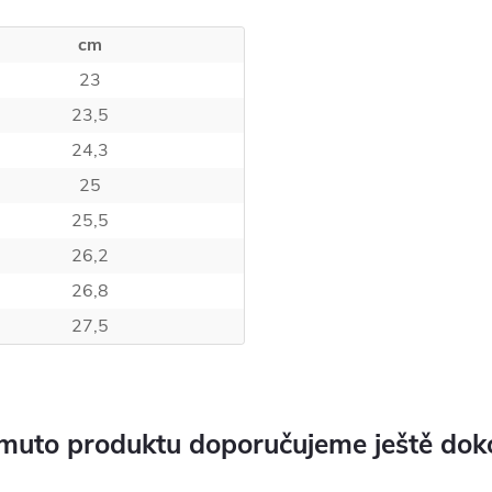
cm
23
23,5
24,3
25
25,5
26,2
26,8
27,5
muto produktu doporučujeme ještě dok