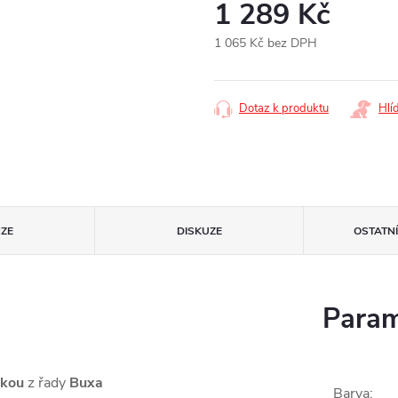
1 289 Kč
1 065 Kč bez DPH
Měrná
cena:
Dotaz k produktu
Hlí
ZE
DISKUZE
OSTATN
Param
čkou
z řady
Buxa
Barva
: