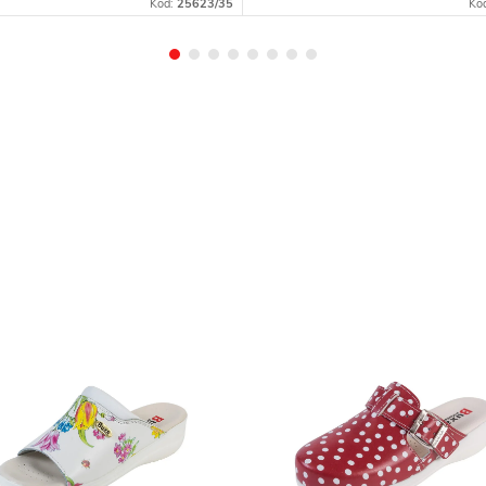
Kód:
25623/35
Kó