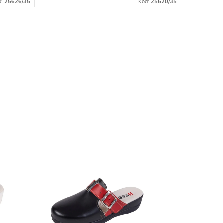
d:
25626/35
Kód:
25620/35