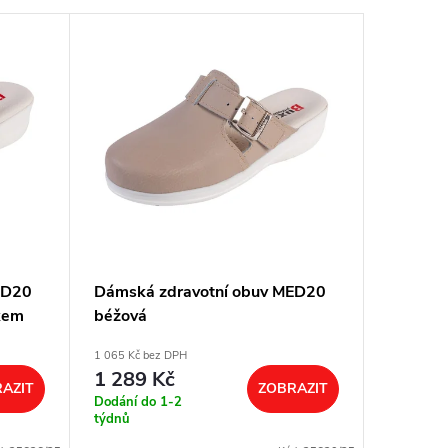
ED20
Dámská zdravotní obuv MED20
Dámská
kem
béžová
růžové 
1 065 Kč bez DPH
1 065 Kč b
1 289 Kč
1 289
AZIT
ZOBRAZIT
Dodání do 1-2
Dodání d
týdnů
týdnů