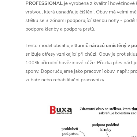
PROFESSIONAL
je vyrobena z kvalitní hovězinové 
vrstvou, která usnadňuje čištění. Obuv má velmi m
stélku se 3 zónami podporující klenbu nohy -
podél
podpora klenby a
podpora prstů.
Tento model obsahuje
tlumič nárazů umístěný v p
snižuje otřesy vznikající při chůzi. Obuv je protiskl
100% přírodní hovězinové kůže. Přezka přes nárt j
spony. Doporučujeme jako pracovní obuv
, např.: pr
zubaře nebo rehabilitační pracovníky.