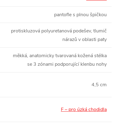
pantofle s plnou špičkou
protiskluzová polyuretanová podešev, tlumič
nárazů v oblasti paty
měkká, anatomicky tvarovaná kožená stélka
se 3 zónami podporující klenbu nohy
4,5 cm
F – pro úzká chodidla