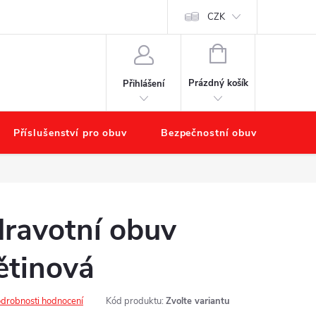
chodu
Náš příběh – O nás
Obchodní podmínky
CZK
Podmínky ochr
NÁKUPNÍ
KOŠÍK
Prázdný košík
Přihlášení
Příslušenství pro obuv
Bezpečnostní obuv
Výpr
ravotní obuv
tinová
drobnosti hodnocení
Kód produktu:
Zvolte variantu