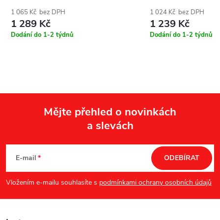
1 065 Kč bez DPH
1 024 Kč bez DPH
1 289 Kč
1 239 Kč
Dodání do 1-2 týdnů
Dodání do 1-2 týdnů
Mějte přehled o novinkách
a slevách
Z
á
E-mail
ODEBÍRAT
p
Vložením e-mailu souhlasíte s
podmínkami ochrany osobních údajů
a