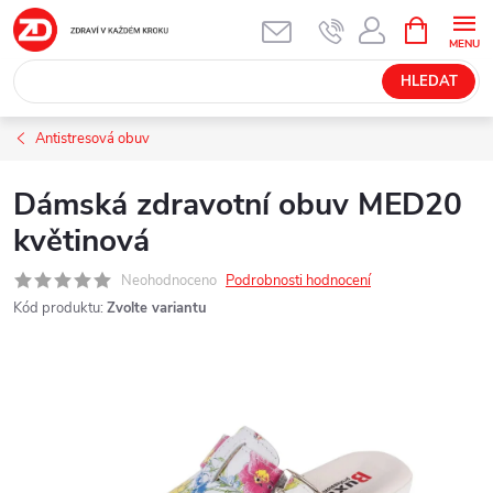
Přejít
NÁKUPNÍ
KOŠÍK
na
obsah
HLEDAT
Antistresová obuv
Dámská zdravotní obuv MED20
květinová
Neohodnoceno
Podrobnosti hodnocení
Kód produktu:
Zvolte variantu