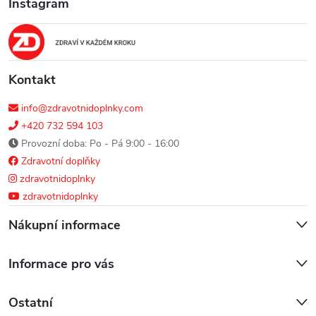
Instagram
t
í
Kontakt
info@zdravotnidoplnky.com
+420 732 594 103
Provozní doba: Po - Pá 9:00 - 16:00
Zdravotní doplňky
zdravotnidoplnky
zdravotnidoplnky
Nákupní informace
Informace pro vás
Ostatní