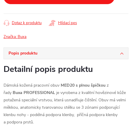
Dotaz k produktu
Hlídací pes
Značka:
Buxa
Popis produktu
Detailní popis produktu
Dámská kožená pracovní obuv
MED20 s plnou špičkou
z
řady
Buxa PROFESSIONAL
je vyrobena z kvalitní hovězinové kůže
potažená speciální vrstvou, která usnadňuje čištění. Obuv má velmi
měkkou, anatomicky tvarovanou stélku se 3 zónami podporující
klenbu nohy -
podélná podpora klenby,
příčná podpora klenby
a
podpora prstů.