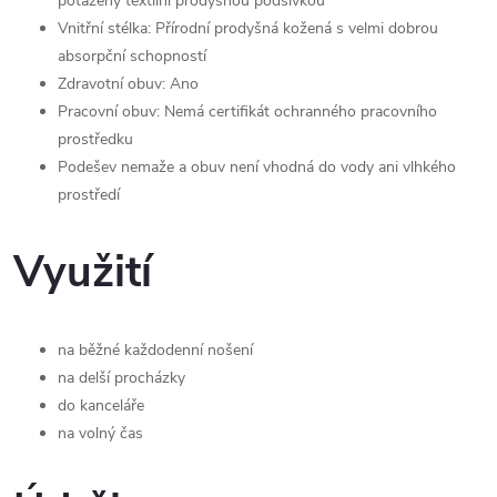
potažený textilní prodyšnou podšívkou
Vnitřní stélka: Přírodní prodyšná kožená s velmi dobrou
absorpční schopností
Zdravotní obuv: Ano
Pracovní obuv: Nemá certifikát ochranného pracovního
prostředku
Podešev nemaže a obuv není vhodná do vody ani vlhkého
prostředí
Využití
na běžné každodenní nošení
na delší procházky
do kanceláře
na volný čas