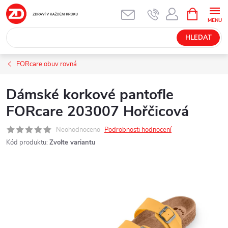
Přejít
NÁKUPNÍ
KOŠÍK
na
obsah
HLEDAT
FORcare obuv rovná
Dámské korkové pantofle
FORcare 203007 Hořčicová
Neohodnoceno
Podrobnosti hodnocení
Kód produktu:
Zvolte variantu