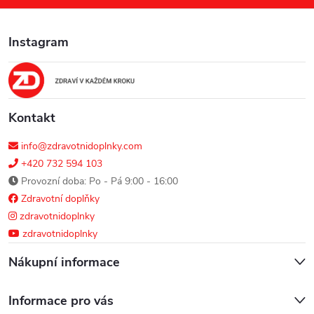
a
Instagram
t
í
Kontakt
info@zdravotnidoplnky.com
+420 732 594 103
Provozní doba: Po - Pá 9:00 - 16:00
Zdravotní doplňky
zdravotnidoplnky
zdravotnidoplnky
Nákupní informace
Informace pro vás