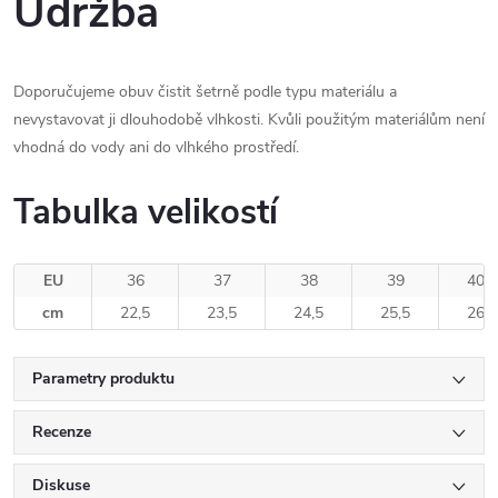
Údržba
Doporučujeme obuv čistit šetrně podle typu materiálu a
nevystavovat ji dlouhodobě vlhkosti. Kvůli použitým materiálům není
vhodná do vody ani do vlhkého prostředí.
Tabulka velikostí
EU
36
37
38
39
40
cm
22,5
23,5
24,5
25,5
26
Parametry produktu
Recenze
Diskuse