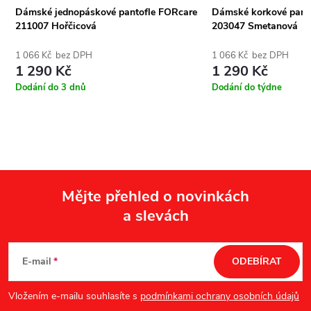
Dámské jednopáskové pantofle FORcare
Dámské korkové pant
211007 Hořčicová
203047 Smetanová
1 066 Kč bez DPH
1 066 Kč bez DPH
1 290 Kč
1 290 Kč
Dodání do 3 dnů
Dodání do týdne
Mějte přehled o novinkách
a slevách
Z
á
E-mail
ODEBÍRAT
p
Vložením e-mailu souhlasíte s
podmínkami ochrany osobních údajů