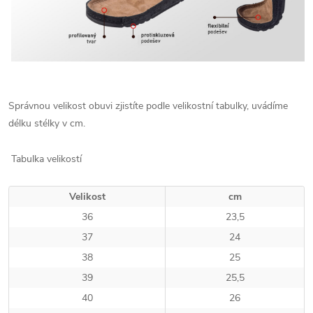
Správnou velikost obuvi zjistíte podle velikostní tabulky, uvádíme
délku stélky v cm.
Tabulka velikostí
Velikost
cm
36
23,5
37
24
38
25
39
25,5
40
26