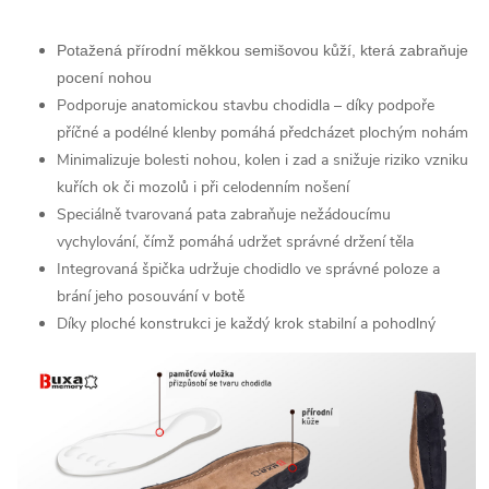
Potažená přírodní měkkou semišovou kůží, která zabraňuje
pocení nohou
Podporuje anatomickou stavbu chodidla – díky podpoře
příčné a podélné klenby pomáhá předcházet plochým nohám
Minimalizuje bolesti nohou, kolen i zad a snižuje riziko vzniku
kuřích ok či mozolů i při celodenním nošení
Speciálně tvarovaná pata zabraňuje nežádoucímu
vychylování, čímž pomáhá udržet správné držení těla
Integrovaná špička udržuje chodidlo ve správné poloze a
brání jeho posouvání v botě
Díky ploché konstrukci je každý krok stabilní a pohodlný