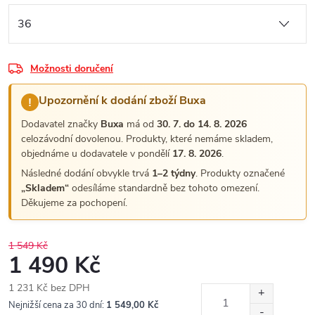
Možnosti doručení
Upozornění k dodání zboží Buxa
!
Dodavatel značky
Buxa
má od
30. 7. do 14. 8. 2026
celozávodní dovolenou. Produkty, které nemáme skladem,
objednáme u dodavatele v pondělí
17. 8. 2026
.
Následné dodání obvykle trvá
1–2 týdny
. Produkty označené
„Skladem“
odesíláme standardně bez tohoto omezení.
Děkujeme za pochopení.
1 549 Kč
1 490 Kč
1 231 Kč bez DPH
Měrná
Nejnižší cena za 30 dní:
1 549,00 Kč