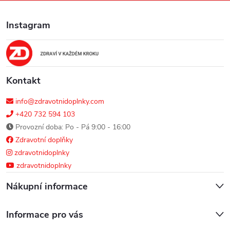
a
Instagram
t
í
Kontakt
info@zdravotnidoplnky.com
+420 732 594 103
Provozní doba: Po - Pá 9:00 - 16:00
Zdravotní doplňky
zdravotnidoplnky
zdravotnidoplnky
Nákupní informace
Informace pro vás