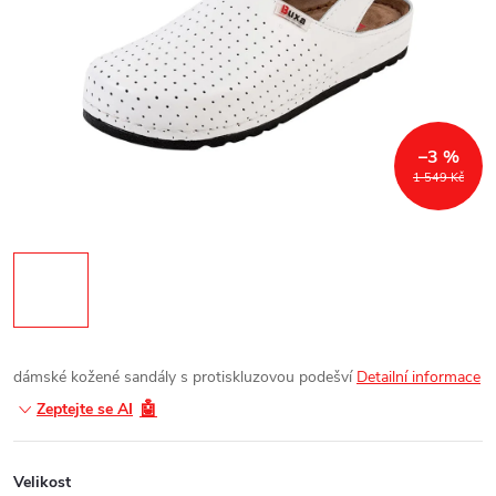
–3 %
1 549 Kč
dámské kožené sandály s protiskluzovou podešví
Detailní informace
🤖
Zeptejte se AI
Velikost