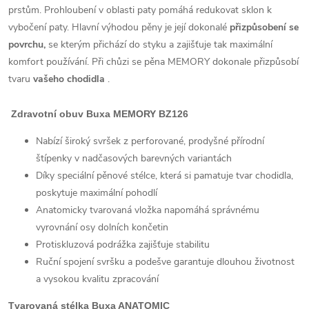
prstům. Prohloubení v oblasti paty pomáhá redukovat sklon k
vybočení paty. Hlavní výhodou pěny je její dokonalé
přizpůsobení se
povrchu,
se kterým přichází do styku a zajišťuje tak maximální
komfort používání. Při chůzi se pěna MEMORY dokonale přizpůsobí
tvaru
vašeho chodidla
.
Zdravotní obuv Buxa MEMORY BZ126
Nabízí široký svršek z perforované, prodyšné přírodní
štípenky v nadčasových barevných variantách
Díky speciální pěnové stélce, která si pamatuje tvar chodidla,
poskytuje maximální pohodlí
Anatomicky tvarovaná vložka napomáhá správnému
vyrovnání osy dolních končetin
Protiskluzová podrážka zajišťuje stabilitu
Ruční spojení svršku a podešve garantuje dlouhou životnost
a vysokou kvalitu zpracování
Tvarovaná stélka Buxa ANATOMIC