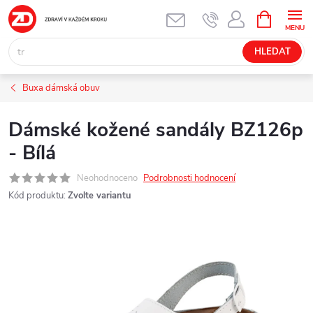
Přejít
NÁKUPNÍ
KOŠÍK
na
obsah
HLEDAT
Buxa dámská obuv
Dámské kožené sandály BZ126p
- Bílá
Neohodnoceno
Podrobnosti hodnocení
Kód produktu:
Zvolte variantu