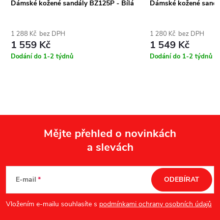
Dámské kožené sandály BZ125P - Bílá
Dámské kožené sandál
1 288 Kč bez DPH
1 280 Kč bez DPH
1 559 Kč
1 549 Kč
Dodání do 1-2 týdnů
Dodání do 1-2 týdnů
Mějte přehled o novinkách
a slevách
Z
á
E-mail
ODEBÍRAT
p
Vložením e-mailu souhlasíte s
podmínkami ochrany osobních údajů