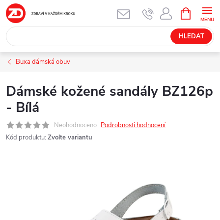
Přejít
NÁKUPNÍ
KOŠÍK
na
obsah
HLEDAT
Buxa dámská obuv
Dámské kožené sandály BZ126p
- Bílá
Neohodnoceno
Podrobnosti hodnocení
Kód produktu:
Zvolte variantu