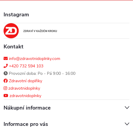
a
Instagram
t
í
Kontakt
info@zdravotnidoplnky.com
+420 732 594 103
Provozní doba: Po - Pá 9:00 - 16:00
Zdravotní doplňky
zdravotnidoplnky
zdravotnidoplnky
Nákupní informace
Informace pro vás