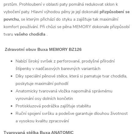
prstům. Prohloubení v oblasti paty pomáhá redukovat sklon k
vybočení paty. Hlavní výhodou pěny je její dokonalé
přizpůsobení se
povrchu,
se kterým přichází do styku a zajišťuje tak maximální
komfort používání. Při chůzi se pěna MEMORY dokonale přizpůsobí
tvaru
vašeho chodidla
.
Zdravotní obuv Buxa MEMORY BZ126
Nabízí široký svršek z perforované, prodyšné přírodní
štípenky v nadčasových barevných variantách
Díky speciální pěnové stélce, která si pamatuje tvar chodidla,
poskytuje maximální pohodlí
Anatomicky tvarovaná vložka napomáhá správnému
vyrovnání osy dolních končetin
Protiskluzová podrážka zajišťuje stabilitu
Ruční spojení svršku a podešve garantuje dlouhou životnost
a vysokou kvalitu zpracování
Tvarovaná stélka Buxa ANATOMIC