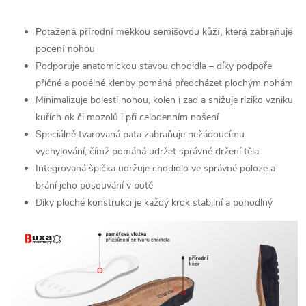
Potažená přírodní měkkou semišovou kůží, která zabraňuje
pocení nohou
Podporuje anatomickou stavbu chodidla – díky podpoře
příčné a podélné klenby pomáhá předcházet plochým nohám
Minimalizuje bolesti nohou, kolen i zad a snižuje riziko vzniku
kuřích ok či mozolů i při celodenním nošení
Speciálně tvarovaná pata zabraňuje nežádoucímu
vychylování, čímž pomáhá udržet správné držení těla
Integrovaná špička udržuje chodidlo ve správné poloze a
brání jeho posouvání v botě
Díky ploché konstrukci je každý krok stabilní a pohodlný