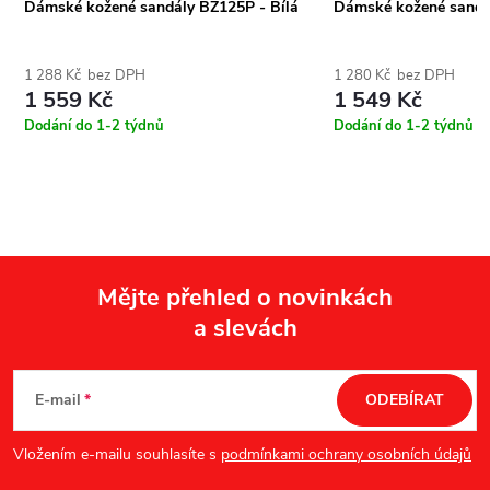
Dámské kožené sandály BZ125P - Bílá
Dámské kožené sandál
1 288 Kč bez DPH
1 280 Kč bez DPH
1 559 Kč
1 549 Kč
Dodání do 1-2 týdnů
Dodání do 1-2 týdnů
Mějte přehled o novinkách
a slevách
Z
á
E-mail
ODEBÍRAT
p
Vložením e-mailu souhlasíte s
podmínkami ochrany osobních údajů