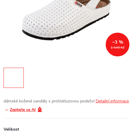
–3 %
1 549 Kč
dámské kožené sandály s protiskluzovou podešví
Detailní informace
🤖
Zeptejte se AI
Velikost