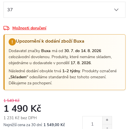
Možnosti doručení
Upozornění k dodání zboží Buxa
!
Dodavatel značky
Buxa
má od
30. 7. do 14. 8. 2026
celozávodní dovolenou. Produkty, které nemáme skladem,
objednáme u dodavatele v pondělí
17. 8. 2026
.
Následné dodání obvykle trvá
1–2 týdny
. Produkty označené
„Skladem“
odesíláme standardně bez tohoto omezení.
Děkujeme za pochopení.
1 549 Kč
1 490 Kč
1 231 Kč bez DPH
Měrná
Nejnižší cena za 30 dní:
1 549,00 Kč