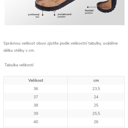
Správnou velikost obuvi zjistíte podle velikostní tabulky, uvádíme
délku stélky v cm.
Tabulka velikostí
Velikost
cm
36
23,5
37
24
38
25
39
25,5
40
26