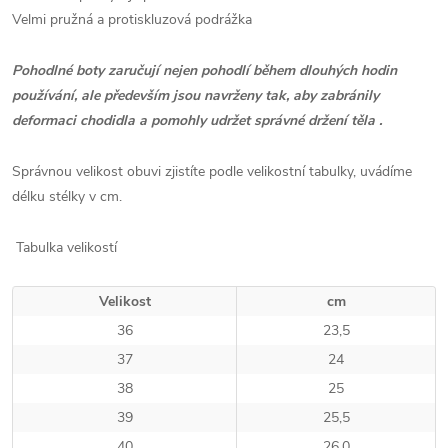
Velmi pružná a protiskluzová podrážka
Pohodlné boty zaručují nejen pohodlí během dlouhých hodin
používání, ale především jsou navrženy tak, aby zabránily
deformaci chodidla a pomohly udržet správné držení těla .
Správnou velikost obuvi zjistíte podle velikostní tabulky, uvádíme
délku stélky v cm.
Tabulka velikostí
Velikost
cm
36
23,5
37
24
38
25
39
25,5
40
26,0