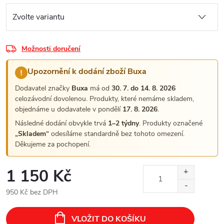
Možnosti doručení
Upozornění k dodání zboží Buxa
!
Dodavatel značky
Buxa
má od
30. 7. do 14. 8. 2026
celozávodní dovolenou. Produkty, které nemáme skladem,
objednáme u dodavatele v pondělí
17. 8. 2026
.
Následné dodání obvykle trvá
1–2 týdny
. Produkty označené
„Skladem“
odesíláme standardně bez tohoto omezení.
Děkujeme za pochopení.
1 150 Kč
950 Kč bez DPH
Měrná
cena:
VLOŽIT DO KOŠÍKU