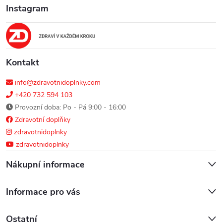
Instagram
t
í
Kontakt
info@zdravotnidoplnky.com
+420 732 594 103
Provozní doba: Po - Pá 9:00 - 16:00
Zdravotní doplňky
zdravotnidoplnky
zdravotnidoplnky
Nákupní informace
Informace pro vás
Ostatní