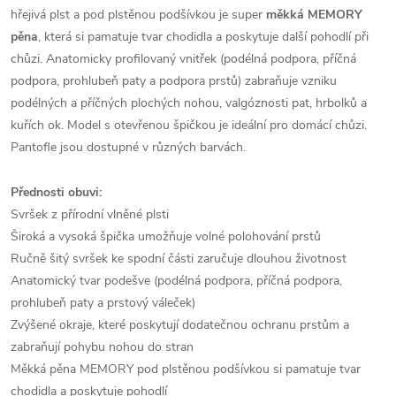
hřejivá plst a pod plstěnou podšívkou je super
měkká MEMORY
pěna
, která si pamatuje tvar chodidla a poskytuje další pohodlí při
chůzi. Anatomicky profilovaný vnitřek (podélná podpora, příčná
podpora, prohlubeň paty a podpora prstů) zabraňuje vzniku
podélných a příčných plochých nohou, valgóznosti pat, hrbolků a
kuřích ok. Model s otevřenou špičkou je ideální pro domácí chůzi.
Pantofle jsou dostupné v různých barvách.
Přednosti obuvi:
Svršek z přírodní vlněné plsti
Široká a vysoká špička umožňuje volné polohování prstů
Ručně šitý svršek ke spodní části zaručuje dlouhou životnost
Anatomický tvar podešve (podélná podpora, příčná podpora,
prohlubeň paty a prstový váleček)
Zvýšené okraje, které poskytují dodatečnou ochranu prstům a
zabraňují pohybu nohou do stran
Měkká pěna MEMORY pod plstěnou podšívkou si pamatuje tvar
chodidla a poskytuje pohodlí