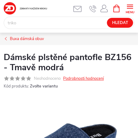
Přejít
NÁKUPNÍ
KOŠÍK
na
obsah
HLEDAT
Buxa dámská obuv
Dámské plstěné pantofle BZ156
- Tmavě modrá
Neohodnoceno
Podrobnosti hodnocení
Kód produktu:
Zvolte variantu