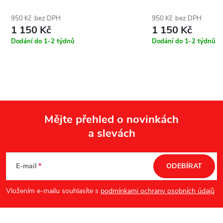
950 Kč bez DPH
950 Kč bez DPH
1 150 Kč
1 150 Kč
Dodání do 1-2 týdnů
Dodání do 1-2 týdnů
Mějte přehled o novinkách
a slevách
Z
á
E-mail
ODEBÍRAT
p
Vložením e-mailu souhlasíte s
podmínkami ochrany osobních údajů
a