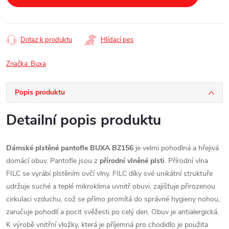
Dotaz k produktu
Hlídací pes
Značka:
Buxa
Popis produktu
Detailní popis produktu
Dámské plstěné pantofle BUXA BZ156
je velmi pohodlná a hřejivá
domácí obuv. Pantofle jsou z
přírodní vlněné plsti
.
Přírodní vlna
FILC se vyrábí plstěním ovčí vlny. FILC díky své unikátní struktuře
udržuje suché a teplé mikroklima uvnitř obuvi, zajišťuje přirozenou
cirkulaci vzduchu, což se přímo promítá do správné hygieny nohou,
zaručuje pohodlí a pocit svěžesti po celý den. Obuv je antialergická.
K výrobě vnitřní vložky, která je příjemná pro chodidlo je použita