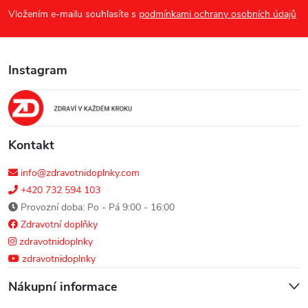
p
Vložením e-mailu souhlasíte s
podmínkami ochrany osobních údajů
a
Instagram
t
í
Kontakt
info@zdravotnidoplnky.com
+420 732 594 103
Provozní doba: Po - Pá 9:00 - 16:00
Zdravotní doplňky
zdravotnidoplnky
zdravotnidoplnky
Nákupní informace