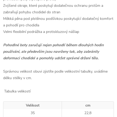
Zvýšené okraje, které poskytují dodatečnou ochranu prstům a
zabraňují pohybu chodidel do stran
Měkká pěna pod plstěnou podšívkou poskytující dodatečný komfort
a pohodlí pro chodidla
Velmi flexibilní podrážka a protiskluzový nášlap
Pohodlné boty zaručují nejen pohodlí během dlouhých hodin
používání, ale především jsou navrženy tak, aby zabránily
deformaci chodidel a pomohly udržet správné držení těla.
Správnou velikost obuvi zjistíte podle velikostní tabulky, uvádíme
délku stélky v cm.
Tabulka velikostí
Velikost
cm
35
22,8