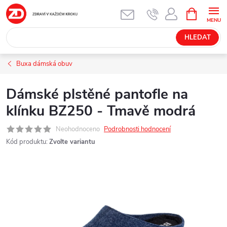
Přejít
NÁKUPNÍ
KOŠÍK
na
obsah
HLEDAT
Buxa dámská obuv
Dámské plstěné pantofle na
klínku BZ250 - Tmavě modrá
Neohodnoceno
Podrobnosti hodnocení
Kód produktu:
Zvolte variantu