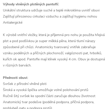
Výhody vlněných plstěných pantoflí:
Unikátní struktura udržuje suché a teplé mikroklima uvnitř obuvi
Zajišťují přirozenou cirkulaci vzduchu a zajišťují hygienu nohou
Antialergické
K výrobě vnitřní vložky, která je příjemná pro nohu je použita hřejivá
plst a pod podšívkou je super měkká pěna, která tlumí nárazy
způsobené při chůzi. Anatomicky tvarovaný vnitřek zabraňuje
vzniku podélných a příčných plochonoží, valgóznosti pat, hrbolků,
kuřích ok apod. Pantofle mají klínek vysoký 4 cm. Obuv je dostupná
v různých barvách.
Přednosti obuvi:
Svršek z přírodní vlněné plsti
Široká a vysoká špička umožňuje volné polohování prstů
Ručně šitý svršek ke spodní části zaručuje dlouhou životnost
Anatomický tvar podešve (podélná podpora, příčná podpora,
prohlubeň paty a podpora prstů)