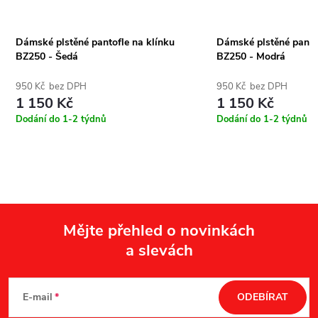
Dámské plstěné pantofle na klínku
Dámské plstěné pantof
BZ250 - Šedá
BZ250 - Modrá
950 Kč bez DPH
950 Kč bez DPH
1 150 Kč
1 150 Kč
Dodání do 1-2 týdnů
Dodání do 1-2 týdnů
Mějte přehled o novinkách
a slevách
Z
á
E-mail
ODEBÍRAT