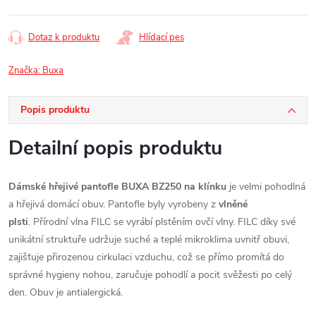
Dotaz k produktu
Hlídací pes
Značka:
Buxa
Popis produktu
Detailní popis produktu
Dámské hřejivé pantofle BUXA BZ250 na klínku
je velmi pohodlná
a hřejivá domácí obuv. Pantofle byly vyrobeny z
vlněné
plsti
.
Přírodní vlna FILC se vyrábí plstěním ovčí vlny. FILC díky své
unikátní struktuře udržuje suché a teplé mikroklima uvnitř obuvi,
zajišťuje přirozenou cirkulaci vzduchu, což se přímo promítá do
správné hygieny nohou, zaručuje pohodlí a pocit svěžesti po celý
den. Obuv je antialergická.