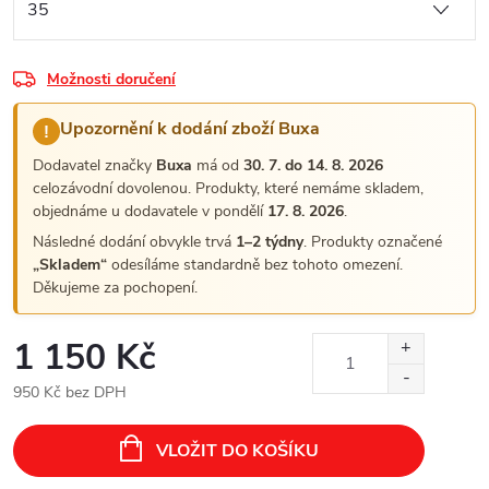
Možnosti doručení
Upozornění k dodání zboží Buxa
!
Dodavatel značky
Buxa
má od
30. 7. do 14. 8. 2026
celozávodní dovolenou. Produkty, které nemáme skladem,
objednáme u dodavatele v pondělí
17. 8. 2026
.
Následné dodání obvykle trvá
1–2 týdny
. Produkty označené
„Skladem“
odesíláme standardně bez tohoto omezení.
Děkujeme za pochopení.
1 150 Kč
950 Kč bez DPH
Měrná
cena:
VLOŽIT DO KOŠÍKU