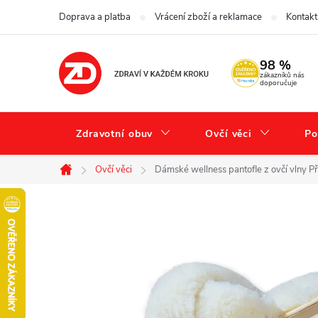
Přejít
Doprava a platba
Vrácení zboží a reklamace
Kontakt
na
obsah
98 %
zákazníků nás
doporučuje
Zdravotní obuv
Ovčí věci
Po
Ovčí věci
Dámské wellness pantofle z ovčí vlny Př
Domů