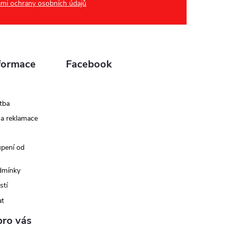
mi ochrany osobních údajů
formace
Facebook
tba
 a reklamace
upení od
dmínky
stí
at
pro vás