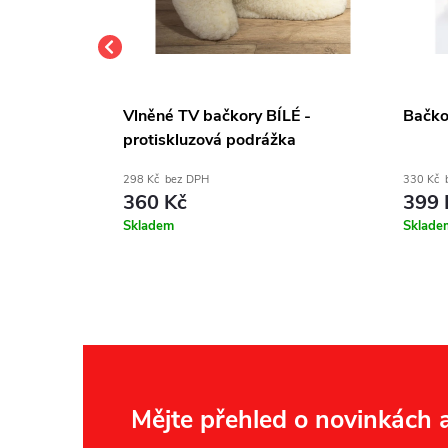
fle s ovčí
Vlněné TV bačkory BÍLÉ -
Bačkor
protiskluzová podrážka
298 Kč bez DPH
330 Kč 
360 Kč
399 
Skladem
Sklade
Z
Mějte přehled o novinkách