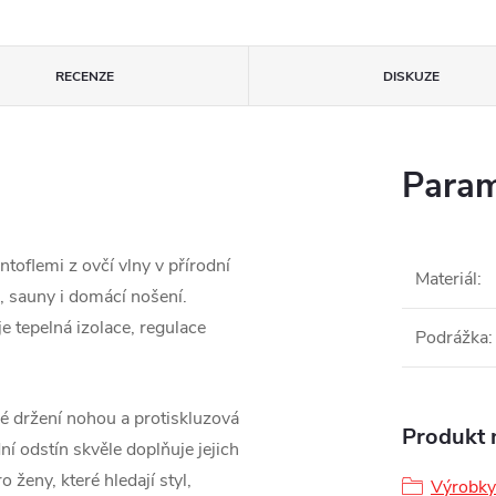
RECENZE
DISKUZE
Param
toflemi z ovčí vlny v přírodní
Materiál
:
a, sauny i domácí nošení.
je tepelná izolace, regulace
Podrážka
:
é držení nohou a protiskluzová
Produkt n
í odstín skvěle doplňuje jejich
o ženy, které hledají styl,
Výrobky 