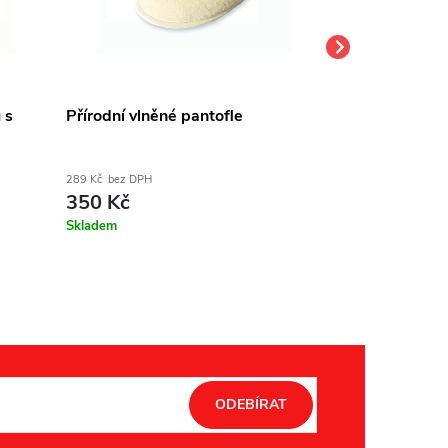
 s
Přírodní vlněné pantofle
TV bačkory 
289 Kč bez DPH
298 Kč bez DPH
350 Kč
360 Kč
Skladem
Skladem
ODEBÍRAT