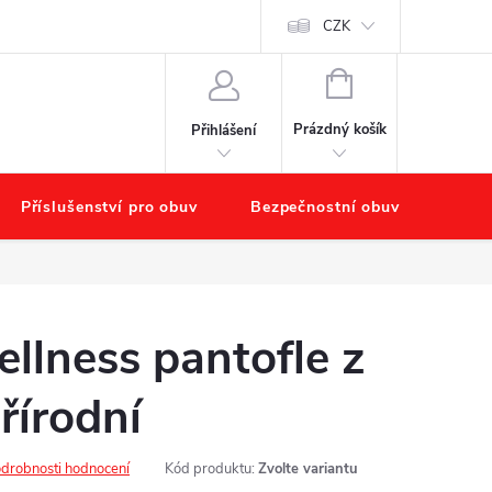
starat o obuv?
Hodnocení obchodu
Náš příběh – O nás
CZK
Obchod
NÁKUPNÍ
KOŠÍK
Prázdný košík
Přihlášení
Příslušenství pro obuv
Bezpečnostní obuv
Výpr
llness pantofle z
řírodní
drobnosti hodnocení
Kód produktu:
Zvolte variantu