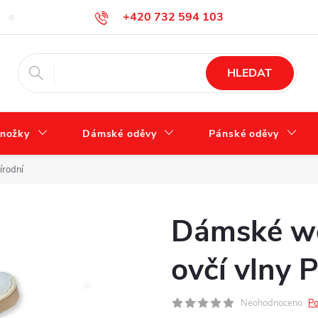
+420 732 594 103
FAQ – často kladené otázky
Tabulka velikostí
Jak se správně 
info@zdravotnidoplnky.com
HLEDAT
nožky
Dámské oděvy
Pánské oděvy
írodní
Dámské we
ovčí vlny P
Neohodnoceno
Po