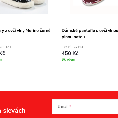
y z ovčí vlny Merino černé
Dámské pantofle s ovčí vlnou
plnou patou
bez DPH
372 Kč bez DPH
Kč
450 Kč
m
Skladem
E-mail
a slevách