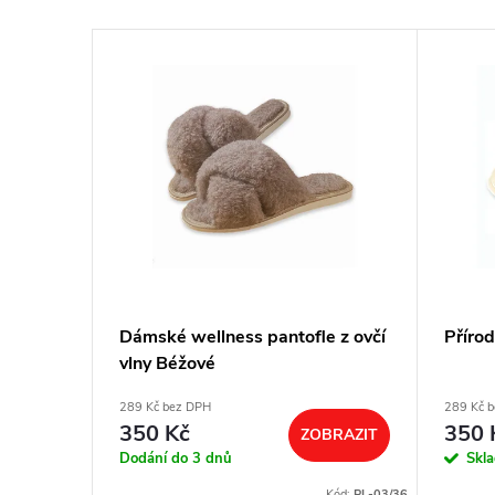
Dámské wellness pantofle z ovčí
Přírod
vlny Béžové
289 Kč bez DPH
289 Kč 
350 Kč
350 
ZOBRAZIT
Dodání do 3 dnů
Skl
Kód:
PL-03/36