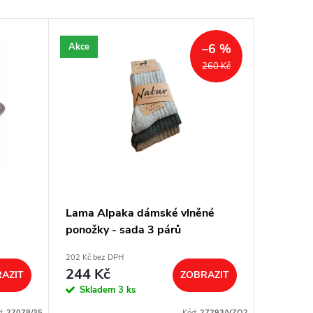
Akce
–6 %
260 Kč
Lama Alpaka dámské vlněné
ponožky - sada 3 párů
202 Kč bez DPH
244 Kč
AZIT
ZOBRAZIT
Skladem
3 ks
d:
27078/35
Kód:
27293/VZO2