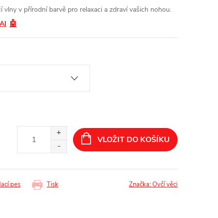
 vlny v přírodní barvě pro relaxaci a zdraví vašich nohou.
🤖
 AI
VLOŽIT DO KOŠÍKU
dací pes
Tisk
Značka:
Ovčí věci