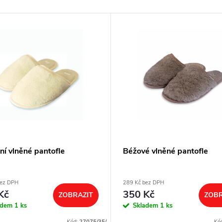
ní vlněné pantofle
Béžové vlněné pantofle
bez DPH
289 Kč bez DPH
Kč
350 Kč
ZOBRAZIT
ZOBR
adem
1 ks
Skladem
1 ks
Kód:
27075/35/
Kó