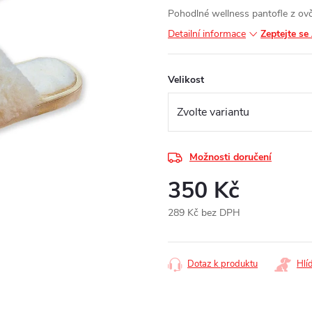
Pohodlné wellness pantofle z ovčí
Detailní informace
Zeptejte se
Velikost
Možnosti doručení
350 Kč
289 Kč bez DPH
Měrná
cena:
Dotaz k produktu
Hlí