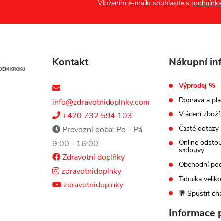
Vložením e-mailu souhlasíte s
podmínka
Kontakt
Nákupní in
Výprodej %
Doprava a pla
info@zdravotnidoplnky.com
Vrácení zboží
+420 732 594 103
Časté dotazy
Provozní doba: Po - Pá
Online odsto
9:00 - 16:00
smlouvy
Zdravotní doplňky
Obchodní po
zdravotnidoplnky
Tabulka veliko
zdravotnidoplnky
💬 Spustit ch
Informace 