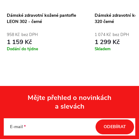
Dámské zdravotní kožené pantofle
Dámské zdravotní ko
LEON 302 - černé
320 černé
958 Kč bez DPH
1 074 Kč bez DPH
1 159 Kč
1 299 Kč
Dodání do týdne
Skladem
Mějte přehled o novinkách
a slevách
Z
á
E-mail
ODEBÍRAT