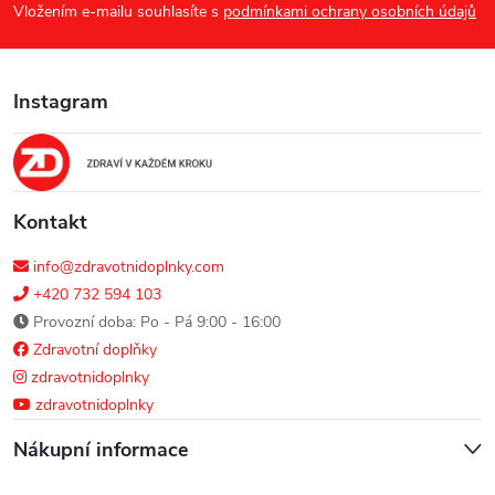
p
Vložením e-mailu souhlasíte s
podmínkami ochrany osobních údajů
a
Instagram
t
í
Kontakt
info@zdravotnidoplnky.com
+420 732 594 103
Provozní doba: Po - Pá 9:00 - 16:00
Zdravotní doplňky
zdravotnidoplnky
zdravotnidoplnky
Nákupní informace