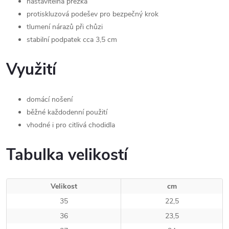
nastavitelná přezka
protiskluzová podešev pro bezpečný krok
tlumení nárazů při chůzi
stabilní podpatek cca 3,5 cm
Využití
domácí nošení
běžné každodenní použití
vhodné i pro citlivá chodidla
Tabulka velikostí
Velikost
cm
35
22,5
36
23,5