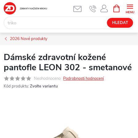
Přejít
NÁKUPNÍ
KOŠÍK
na
obsah
HLEDAT
2026 Nové produkty
Dámské zdravotní kožené
pantofle LEON 302 - smetanové
Neohodnoceno
Podrobnosti hodnocení
Kód produktu:
Zvolte variantu