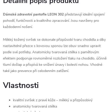
Detailní popis produktu
Dámské zdravotní pantofle LEON 302
představují ideální spojení
pohodlí, funkčnosti a kvalitního zpracování. Jsou navrženy pro
každodenní nošení.
Měkký kožený svršek se dokonale přizpůsobí tvaru chodidla a díky
nastavitelné přezce s kovovou sponou lze obuv snadno upravit
podle své potřeby. Anatomicky tvarovaná stélka s paměťovým
efektem podporuje rovnoměrné rozložení tlaku na chodidlo, účinně
tlumí došlap a přispívá ke snížení únavy i bolesti nohou. Vhodné
také jako prevence při celodenním zatížení.
Vlastnosti
kvalitní svršek z pravé kůže – měkký a přizpůsobivý
anatomicky tvarovaná stélka