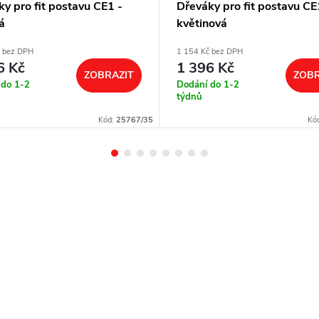
y pro fit postavu CE1 -
Dřeváky pro fit postavu CE
á
květinová
č bez DPH
1 154 Kč bez DPH
6 Kč
1 396 Kč
ZOBRAZIT
ZOBR
 do 1-2
Dodání do 1-2
týdnů
Kód:
25767/35
Kó