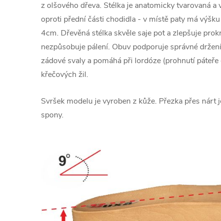
z olšového dřeva. Stélka je anatomicky tvarovaná a v
oproti přední části chodidla - v místě paty má výšku
4cm. Dřevěná stélka skvěle saje pot a zlepšuje prok
nezpůsobuje pálení. Obuv podporuje správné držení
zádové svaly a pomáhá při lordóze (prohnutí páteře 
křečových žil.
Svršek modelu je vyroben z kůže. Přezka přes nárt 
spony.