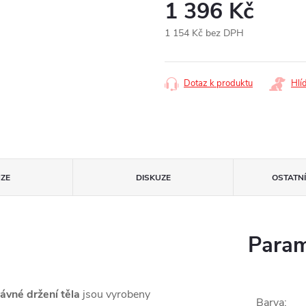
1 396 Kč
1 154 Kč bez DPH
Měrná
cena:
Dotaz k produktu
Hlí
ZE
DISKUZE
OSTATN
Param
ávné držení těla
jsou vyrobeny
Barva
: