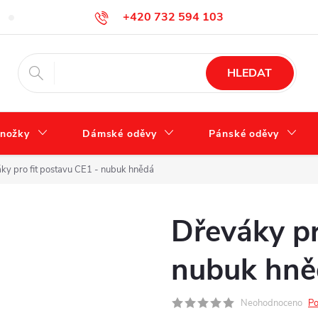
+420 732 594 103
FAQ – často kladené otázky
Tabulka velikostí
Jak se správně 
info@zdravotnidoplnky.com
HLEDAT
nožky
Dámské oděvy
Pánské oděvy
ky pro fit postavu CE1 - nubuk hnědá
Dřeváky pr
nubuk hně
Neohodnoceno
Po