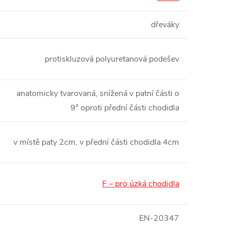
dřeváky
protiskluzová polyuretanová podešev
anatomicky tvarovaná, snížená v patní části o
9° oproti přední části chodidla
v místě paty 2cm, v přední části chodidla 4cm
F – pro úzká chodidla
EN-20347