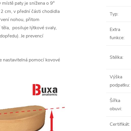
 místě paty je snížena o 9°
 2 cm, v přední části chodidla
Typ
:
rvení nohou, přitom
 těla,
posiluje lýtkové svaly,
Extra
dopředu). Je prevencí
funkce
:
Stélka
:
je nastavitelná pomocí kovové
Výška
podpatku
:
Šířka
obuvi
:
Certifikát
: