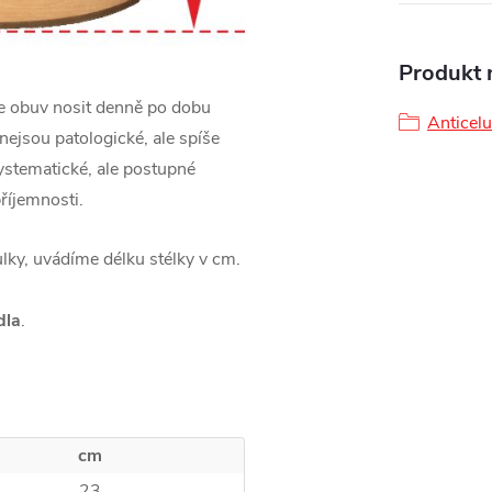
Produkt n
 obuv nosit denně po dobu
Anticelu
i nejsou patologické, ale spíše
ystematické, ale postupné
říjemnosti.
bulky, uvádíme délku stélky v cm.
dla
.
cm
23