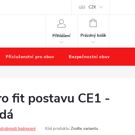
starat o obuv?
Hodnocení obchodu
Náš příběh – O nás
CZK
Obchod
NÁKUPNÍ
KOŠÍK
Prázdný košík
Přihlášení
Příslušenství pro obuv
Bezpečnostní obuv
Výpr
o fit postavu CE1 -
dá
drobnosti hodnocení
Kód produktu:
Zvolte variantu