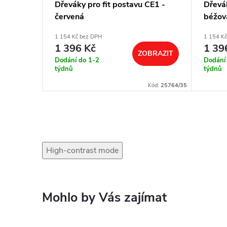
CE1 -
Dřeváky pro fit postavu CE1 -
Dřevák
červená
béžov
1 154 Kč bez DPH
1 154 K
1 396 Kč
1 39
BRAZIT
ZOBRAZIT
Dodání do 1-2
Dodání
týdnů
týdnů
Kód:
25788/35
Kód:
25764/35
High-contrast mode
Mohlo by Vás zajímat