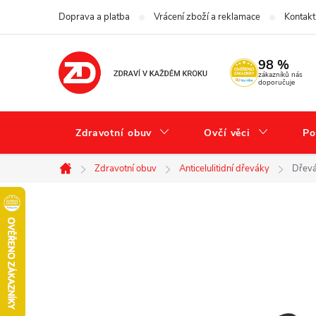
Přejít
Doprava a platba
Vrácení zboží a reklamace
Kontakt
na
obsah
98 %
zákazníků nás
doporučuje
Zdravotní obuv
Ovčí věci
Po
Zdravotní obuv
Anticelulitidní dřeváky
Dřevá
Domů