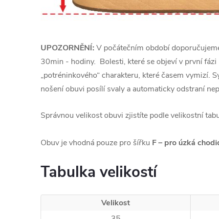
UPOZORNĚNÍ:
V počátečním období doporučujeme
30min - hodiny.
Bolesti, které se objeví v první fáz
„potréninkového“ charakteru, které časem vymizí.
S
nošení obuvi posílí svaly a automaticky odstraní nep
Správnou velikost obuvi zjistíte podle velikostní ta
Obuv je vhodná pouze pro šířku
F – pro úzká chodi
Tabulka velikostí
Velikost
35