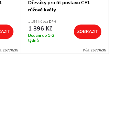
1 -
Dřeváky pro fit postavu CE1 -
Dřeváky
růžové květy
červená
1 154 Kč bez DPH
1 154 Kč b
1 396 Kč
1 396
AZIT
ZOBRAZIT
Dodání do 1-2
Dodání d
týdnů
týdnů
d:
25770/35
Kód:
25776/35