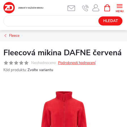
Přejít
NÁKUPNÍ
KOŠÍK
na
obsah
HLEDAT
Fleece
Fleecová mikina DAFNE červená
Neohodnoceno
Podrobnosti hodnocení
Kód produktu:
Zvolte variantu