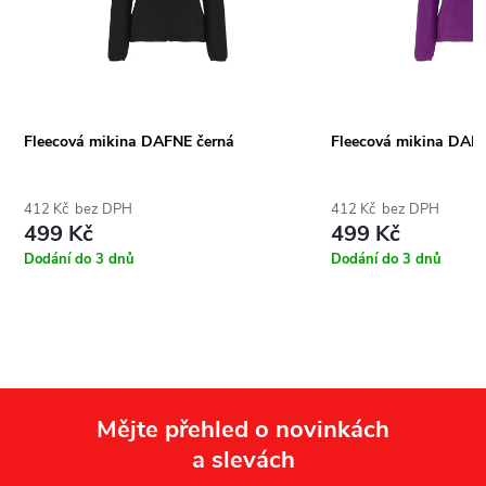
Fleecová mikina DAFNE černá
Fleecová mikina DAFN
412 Kč bez DPH
412 Kč bez DPH
499 Kč
499 Kč
Dodání do 3 dnů
Dodání do 3 dnů
Mějte přehled o novinkách
a slevách
Z