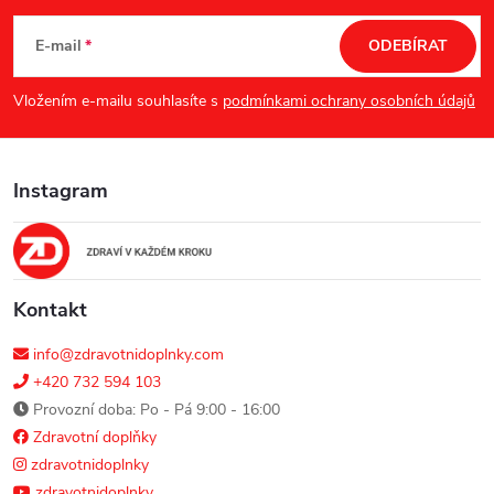
á
E-mail
ODEBÍRAT
p
Vložením e-mailu souhlasíte s
podmínkami ochrany osobních údajů
a
Instagram
t
í
Kontakt
info@zdravotnidoplnky.com
+420 732 594 103
Provozní doba: Po - Pá 9:00 - 16:00
Zdravotní doplňky
zdravotnidoplnky
zdravotnidoplnky