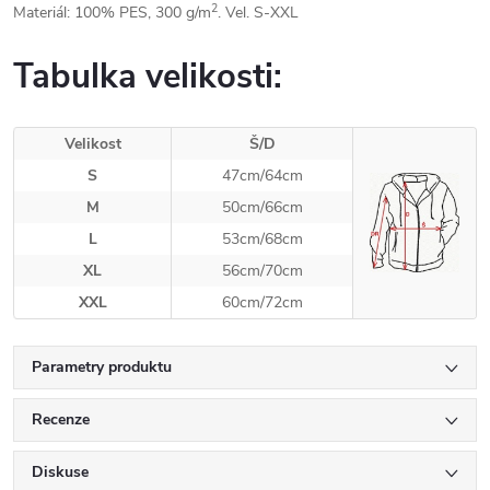
2
Materiál: 100% PES,
300 g/m
. Vel. S-XXL
Tabulka velikosti
:
Velikost
Š/D
S
47cm/64cm
M
50cm/66cm
L
53cm/68cm
XL
56cm/70cm
XXL
60cm/72cm
Parametry produktu
Recenze
Diskuse