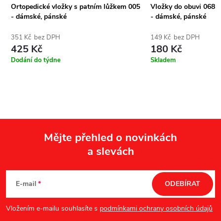
Ortopedické vložky s patním lůžkem 005
Vložky do obuvi 068 
- dámské, pánské
- dámské, pánské
351 Kč bez DPH
149 Kč bez DPH
425 Kč
180 Kč
Dodání do týdne
Skladem
Mějte přehled o novinkách
a slevách
Z
á
E-mail
ODEBÍRAT
p
Vložením e-mailu souhlasíte s
podmínkami ochrany osobních údajů