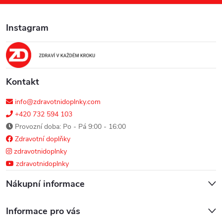
a
Instagram
t
í
Kontakt
info@zdravotnidoplnky.com
+420 732 594 103
Provozní doba: Po - Pá 9:00 - 16:00
Zdravotní doplňky
zdravotnidoplnky
zdravotnidoplnky
Nákupní informace
Informace pro vás