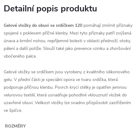
Detailní popis produktu
Gelové vložky do obuvi se srdíčkem 120
pomáhají zmírnit příznaky
spojené s poklesem příčné klenby. Mezi tyto příznaky patří zvýšená
únava a brnění nohou, nepříjemné bolesti v oblasti přednoží, otoky,
pálení a další potíže. Slouží také jako prevence vzniku a zhoršování
vbočeného palce.
Gelové vložky se srdíčkem jsou vyrobeny z kvalitního silikonového
gelu. V přední části je speciální opora ve tvaru srdíčka, která
podporuje příčnou klenbu. Povrch krycí stélky je opatřen jemnou
velurovou textilií, která usnadňuje pohodlné vklouznutí vložek do
uzavřené obuvi. Velikost vložky lze snadno přizpůsobit zastřižením
ve špičce.
ROZMĚRY