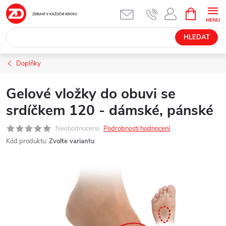
Přejít
NÁKUPNÍ
KOŠÍK
na
obsah
HLEDAT
Doplňky
Gelové vložky do obuvi se
srdíčkem 120 - dámské, pánské
Neohodnoceno
Podrobnosti hodnocení
Kód produktu:
Zvolte variantu