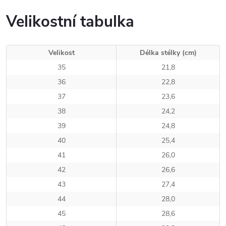
Velikostní tabulka
Velikost
Délka stélky (cm)
35
21,8
36
22,8
37
23,6
38
24,2
39
24,8
40
25,4
41
26,0
42
26,6
43
27,4
44
28,0
45
28,6