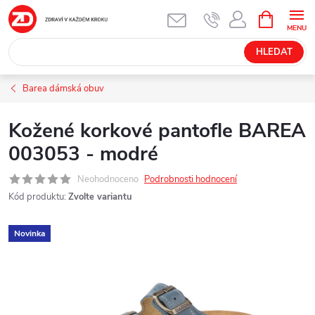
Přejít
NÁKUPNÍ
KOŠÍK
na
obsah
HLEDAT
Barea dámská obuv
Kožené korkové pantofle BAREA
003053 - modré
Neohodnoceno
Podrobnosti hodnocení
Kód produktu:
Zvolte variantu
Novinka