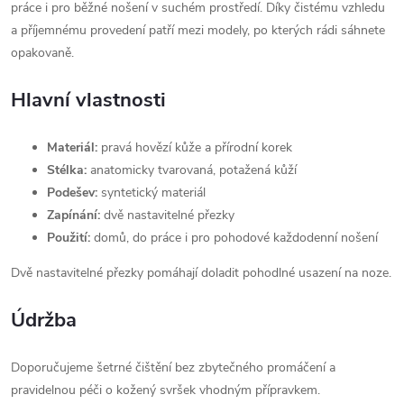
práce i pro běžné nošení v suchém prostředí. Díky čistému vzhledu
a příjemnému provedení patří mezi modely, po kterých rádi sáhnete
opakovaně.
Hlavní vlastnosti
Materiál:
pravá hovězí kůže a přírodní korek
Stélka:
anatomicky tvarovaná, potažená kůží
Podešev:
syntetický materiál
Zapínání:
dvě nastavitelné přezky
Použití:
domů, do práce i pro pohodové každodenní nošení
Dvě nastavitelné přezky pomáhají doladit pohodlné usazení na noze.
Údržba
Doporučujeme šetrné čištění bez zbytečného promáčení a
pravidelnou péči o kožený svršek vhodným přípravkem.