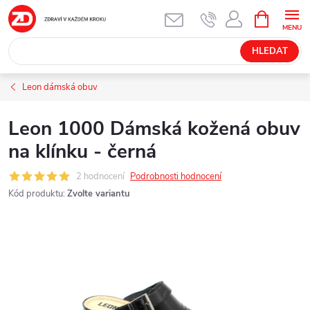
Přejít
NÁKUPNÍ
KOŠÍK
na
obsah
HLEDAT
Leon dámská obuv
Leon 1000 Dámská kožená obuv
na klínku - černá
2 hodnocení
Podrobnosti hodnocení
Kód produktu:
Zvolte variantu