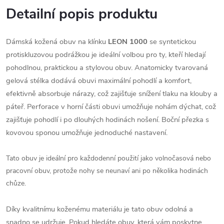
Detailní popis produktu
Dámská kožená obuv na klínku
LEON 1000
se syntetickou
protiskluzovou podrážkou je ideální volbou pro ty, kteří hledají
pohodlnou, praktickou a stylovou obuv. Anatomicky tvarovaná
gelová stélka dodává obuvi maximální pohodlí a komfort,
efektivně absorbuje nárazy, což zajišťuje snížení tlaku na klouby a
páteř. Perforace v horní části obuvi umožňuje nohám dýchat, což
zajišťuje pohodlí i po dlouhých hodinách nošení. Boční přezka s
kovovou sponou umožňuje jednoduché nastavení.
Tato obuv je ideální pro každodenní použití jako volnočasová nebo
pracovní obuv, protože nohy se neunaví ani po několika hodinách
chůze.
Díky kvalitnímu koženému materiálu je tato obuv odolná a
snadno se udržuje. Pokud hledáte obuv, která vám poskytne