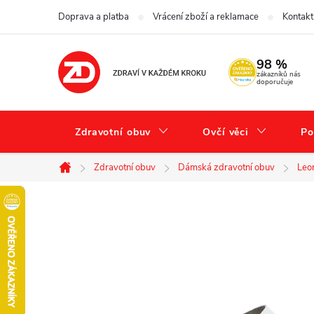
Přejít
Doprava a platba
Vrácení zboží a reklamace
Kontakt
na
obsah
98 %
zákazníků nás
doporučuje
Zdravotní obuv
Ovčí věci
Po
Zdravotní obuv
Dámská zdravotní obuv
Leo
Domů