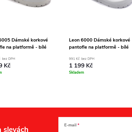
6005 Dámské korkové
Leon 6000 Dámské korkové
le na platformě - bílé
pantofle na platformě - bílé
č bez DPH
991 Kč bez DPH
9 Kč
1 199 Kč
m
Skladem
E-mail
a slevách