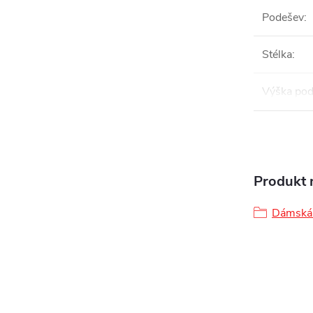
Podešev
:
Stélka
:
Výška pod
Produkt n
Dámská 