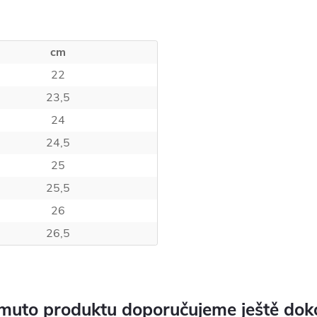
cm
22
23,5
24
24,5
25
25,5
26
26,5
muto produktu doporučujeme ještě dok