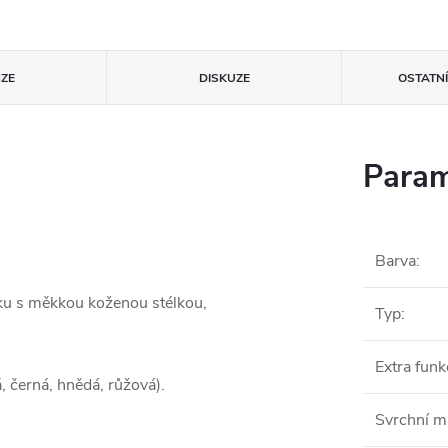
ZE
DISKUZE
OSTATN
Param
Barva
:
ku s měkkou koženou stélkou,
Typ
:
Extra funk
, černá, hnědá, růžová).
Svrchní ma