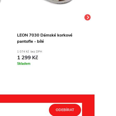
LEON 7030 Dámské korkové
Leon 6010 D
pantofle - bílé
pantofle na pl
1 074 Kč bez DPH
991 Kč bez DPH
1 299 Kč
1 199 Kč
Skladem
Skladem
ODEBÍRAT