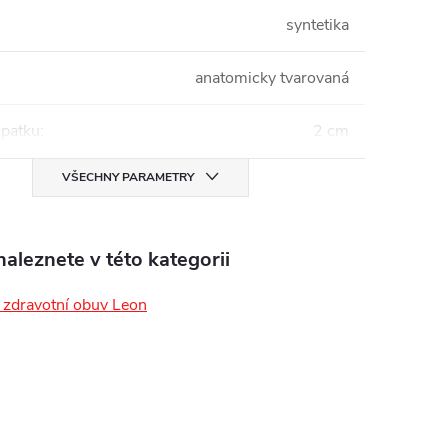
syntetika
anatomicky tvarovaná
patku
:
2 cm
VŠECHNY PARAMETRY
aleznete v této kategorii
zdravotní obuv Leon