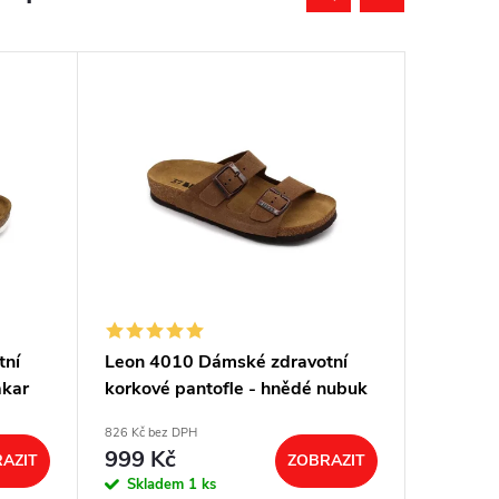
tní
Leon 4010 Dámské zdravotní
Leon 40
akar
korkové pantofle - hnědé nubuk
korkové
826 Kč bez DPH
826 Kč bez
999 Kč
999 K
AZIT
ZOBRAZIT
Skladem
1 ks
Sklad