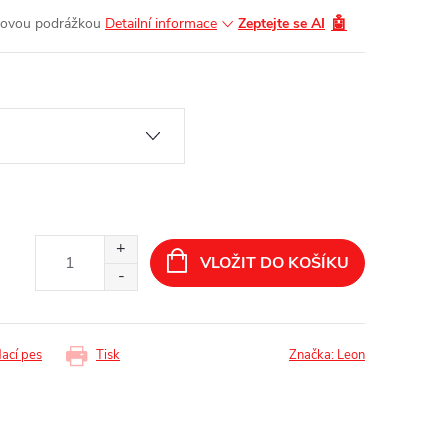
🤖
ěnovou podrážkou
Detailní informace
Zeptejte se AI
VLOŽIT DO KOŠÍKU
dací pes
Tisk
Značka:
Leon