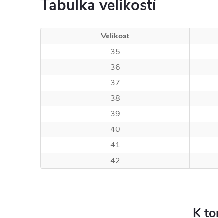
Tabulka velikostí
Velikost
35
36
37
38
39
40
41
42
K to