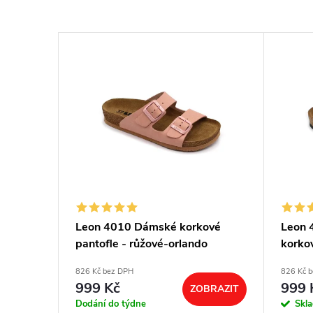
otní
Leon 4010 Dámské korkové
Leon 
ové
pantofle - růžové-orlando
korko
826 Kč bez DPH
826 Kč 
999 Kč
999 
BRAZIT
ZOBRAZIT
Dodání do týdne
Skl