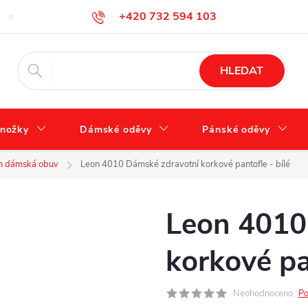
+420 732 594 103
Tabulka velikostí
Jak se správně starat o obuv?
Hodnocení ob
info@zdravotnidoplnky.com
HLEDAT
nožky
Dámské oděvy
Pánské oděvy
n dámská obuv
Leon 4010 Dámské zdravotní korkové pantofle - bílé
Leon 4010
korkové pa
Neohodnoceno
Po