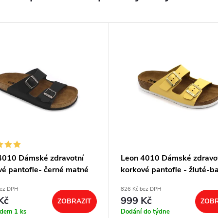
4010 Dámské zdravotní
Leon 4010 Dámské zdravo
vé pantofle- černé matné
korkové pantofle - žluté-b
bez DPH
826 Kč bez DPH
Kč
999 Kč
ZOBRAZIT
ZOBR
adem
1 ks
Dodání do týdne