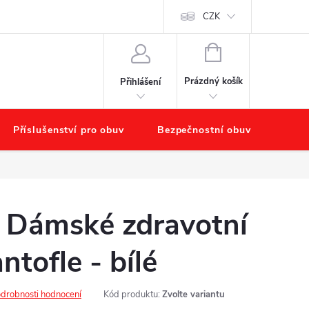
chodu
Náš příběh – O nás
Obchodní podmínky
CZK
Podmínky ochr
NÁKUPNÍ
KOŠÍK
Prázdný košík
Přihlášení
Příslušenství pro obuv
Bezpečnostní obuv
Výpr
 Dámské zdravotní
ntofle - bílé
drobnosti hodnocení
Kód produktu:
Zvolte variantu