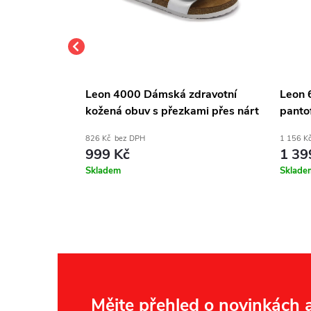
dravotní
Leon 4000 Dámská zdravotní
Leon 
erné matné
kožená obuv s přezkami přes nárt
pantof
- bílá
826 Kč bez DPH
1 156 K
999 Kč
1 39
Skladem
Sklade
Mějte přehled o novinkách