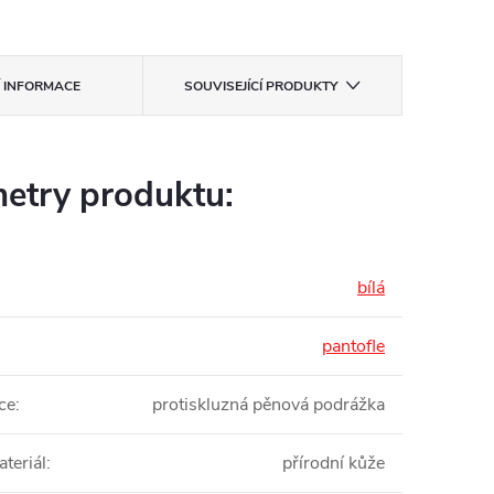
Í INFORMACE
SOUVISEJÍCÍ PRODUKTY
etry produktu:
bílá
pantofle
ce
:
protiskluzná pěnová podrážka
teriál
:
přírodní kůže