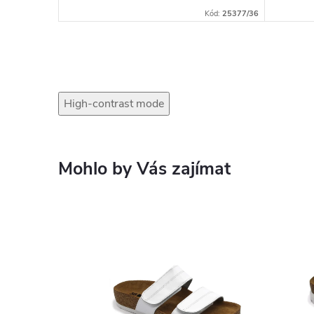
Kód:
26330/36
Kód:
25377/36
High-contrast mode
Mohlo by Vás zajímat