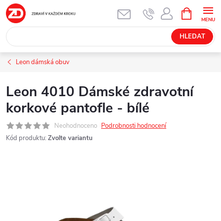
Přejít
NÁKUPNÍ
KOŠÍK
na
obsah
HLEDAT
Leon dámská obuv
Leon 4010 Dámské zdravotní
korkové pantofle - bílé
Neohodnoceno
Podrobnosti hodnocení
Kód produktu:
Zvolte variantu