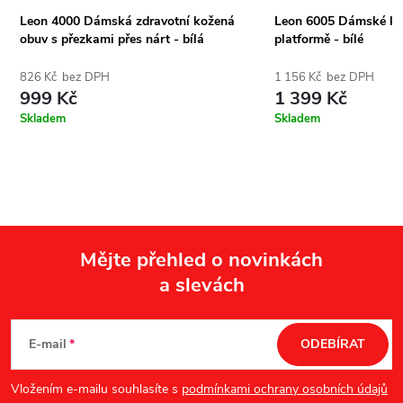
Leon 4000 Dámská zdravotní kožená
Leon 6005 Dámské kor
obuv s přezkami přes nárt - bílá
platformě - bílé
826 Kč bez DPH
1 156 Kč bez DPH
999 Kč
1 399 Kč
Skladem
Skladem
Mějte přehled o novinkách
a slevách
Z
á
E-mail
ODEBÍRAT
p
Vložením e-mailu souhlasíte s
podmínkami ochrany osobních údajů