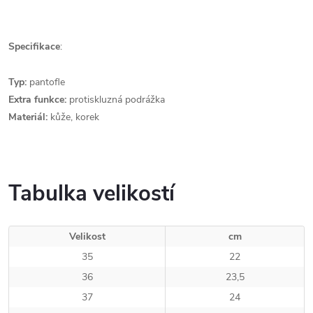
Specifikace
:
Typ:
pantofle
Extra funkce:
protiskluzná podrážka
Materiál:
kůže, korek
Tabulka velikostí
Velikost
cm
35
22
36
23,5
37
24