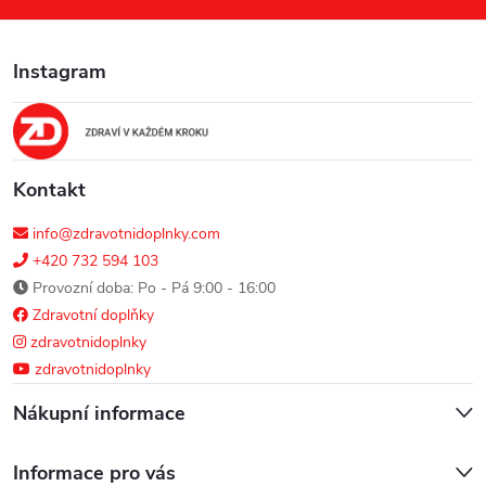
a
Instagram
t
í
Kontakt
info@zdravotnidoplnky.com
+420 732 594 103
Provozní doba: Po - Pá 9:00 - 16:00
Zdravotní doplňky
zdravotnidoplnky
zdravotnidoplnky
Nákupní informace
Informace pro vás