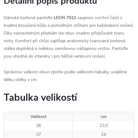
Detailní popis produktu
Dámské korkové pantofle
LEON 7012
zaujmou svrchní částí z
kvalitní broušené kůže a pohodlným střihem pro každodenní nošení.
Díky nastavitelným přezkám lze obuv snadno přizpůsobit tvaru
nohy. Komfort při chůzi zajišťuje anatomicky tvarovaná korková
stélka doplněná o měkkou semišovou nášlapnou vrstvu. Pantofle
jsou vhodné do interiéru i pro běžné venkovní nošení.
Správnou velikost obuvi zjistíte podle velikostní tabulky, uvádíme
délku stélky v cm.
Tabulka velikostí
Velikost
cm
36
23,5
37
24