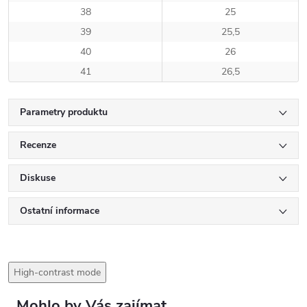
38
25
39
25,5
40
26
41
26,5
Parametry produktu
Recenze
Diskuse
Ostatní informace
High-contrast mode
Mohlo by Vás zajímat