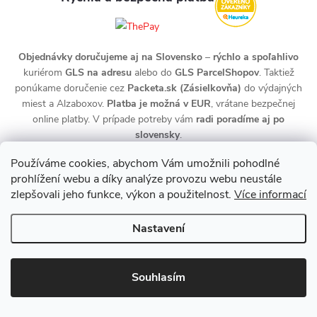
Objednávky doručujeme aj na Slovensko
–
rýchlo a spoľahlivo
kuriérom
GLS na adresu
alebo do
GLS ParcelShopov
. Taktiež
ponúkame doručenie cez
Packeta.sk (Zásielkovňa)
do výdajných
miest a Alzaboxov.
Platba je možná v EUR
, vrátane bezpečnej
online platby. V prípade potreby vám
radi poradíme aj po
slovensky
.
Používáme cookies, abychom Vám umožnili pohodlné
prohlížení webu a díky analýze provozu webu neustále
zlepšovali jeho funkce, výkon a použitelnost.
Více informací
Nastavení
Copyright 2026
zdravotnidoplnky.com
. Všechna práva vyhrazena.
Upravit nastavení cookies
Souhlasím
Vytvořil Shoptet