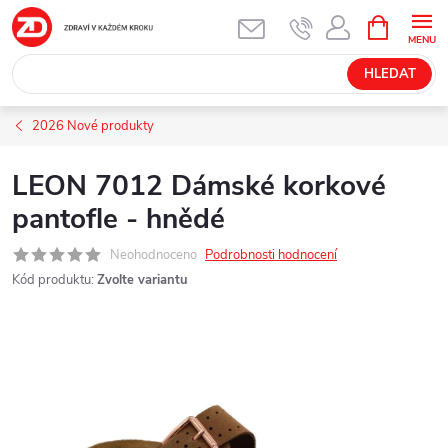
Přejít
NÁKUPNÍ
KOŠÍK
na
obsah
HLEDAT
2026 Nové produkty
LEON 7012 Dámské korkové
pantofle - hnědé
Neohodnoceno
Podrobnosti hodnocení
Kód produktu:
Zvolte variantu