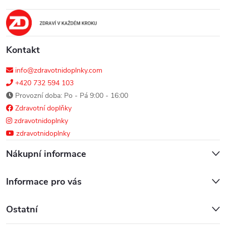
t
í
Kontakt
info@zdravotnidoplnky.com
+420 732 594 103
Provozní doba: Po - Pá 9:00 - 16:00
Zdravotní doplňky
zdravotnidoplnky
zdravotnidoplnky
Nákupní informace
Informace pro vás
Ostatní