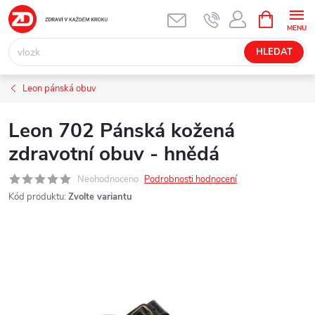
Přejít
NÁKUPNÍ
KOŠÍK
na
obsah
HLEDAT
Leon pánská obuv
Leon 702 Pánská kožená
zdravotní obuv - hnědá
Neohodnoceno
Podrobnosti hodnocení
Kód produktu:
Zvolte variantu