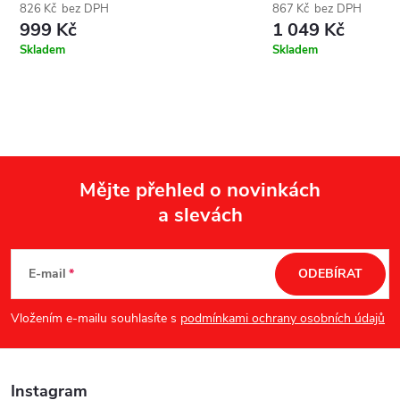
826 Kč bez DPH
867 Kč bez DPH
999 Kč
1 049 Kč
Skladem
Skladem
Mějte přehled o novinkách
a slevách
Z
á
E-mail
ODEBÍRAT
p
Vložením e-mailu souhlasíte s
podmínkami ochrany osobních údajů
a
Instagram