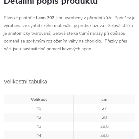
Detailní popis produktu
Pánské pantofle
Leon 702
jsou vyrobeny z přírodní kůže. Podešev je
vyrobena ze syntetického materiálu, je protiskluzová. Gelová stélka
je
anatomicky tvarovaná.
Gelová stélka tlumí nárazy při došlapu,
pomáhá se správným rozložením váhy na chodidlo.
Přezky přes
nárt jsou nastavitelné pomocí kovových spon.
Velikostní tabulka
Velikost
cm
41
27
42
28
43
28,5
44
29,5