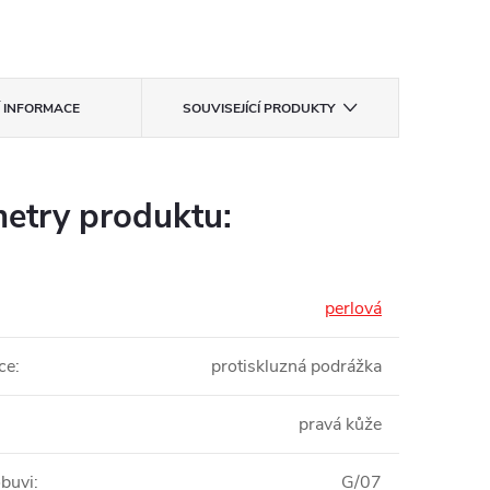
Í INFORMACE
SOUVISEJÍCÍ PRODUKTY
etry produktu:
perlová
ce
:
protiskluzná podrážka
pravá kůže
obuvi
:
G/07