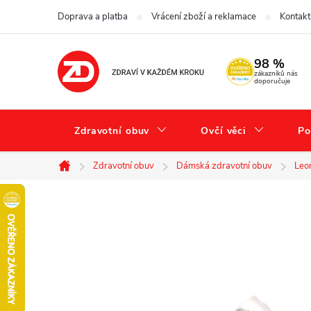
Přejít
Doprava a platba
Vrácení zboží a reklamace
Kontakt
na
obsah
98 %
zákazníků nás
doporučuje
Zdravotní obuv
Ovčí věci
Po
Zdravotní obuv
Dámská zdravotní obuv
Leo
Domů