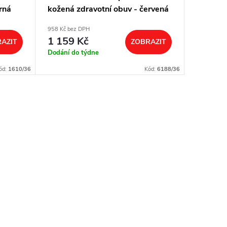
rná
kožená zdravotní obuv - červená
958 Kč bez DPH
1 159 Kč
AZIT
ZOBRAZIT
Dodání do týdne
ód:
1610/36
Kód:
6188/36