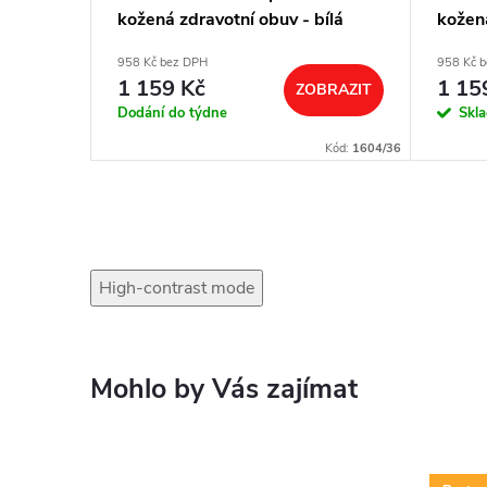
kožená zdravotní obuv - bílá
kožen
958 Kč bez DPH
958 Kč 
1 159 Kč
1 15
ZOBRAZIT
Dodání do týdne
Skl
Kód:
1604/36
High-contrast mode
Mohlo by Vás zajímat