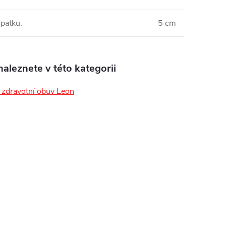
patku
:
5 cm
aleznete v této kategorii
zdravotní obuv Leon