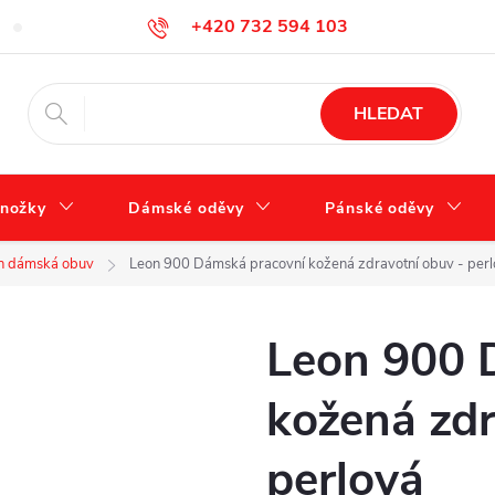
+420 732 594 103
Tabulka velikostí
Jak se správně starat o obuv?
Hodnocení ob
info@zdravotnidoplnky.com
HLEDAT
nožky
Dámské oděvy
Pánské oděvy
n dámská obuv
Leon 900 Dámská pracovní kožená zdravotní obuv - per
Leon 900 
kožená zdr
perlová