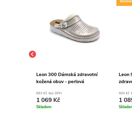
Bestsel
ravotní
Leon 300 Dámská zdravotní
Leon 
á - černá
kožená obuv - perlová
zdrav
883 Kč bez DPH
900 Kč 
1 069 Kč
1 08
Skladem
Sklade