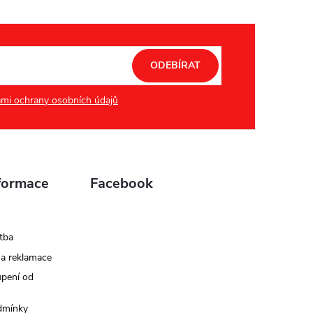
ODEBÍRAT
mi ochrany osobních údajů
formace
Facebook
tba
 a reklamace
upení od
dmínky