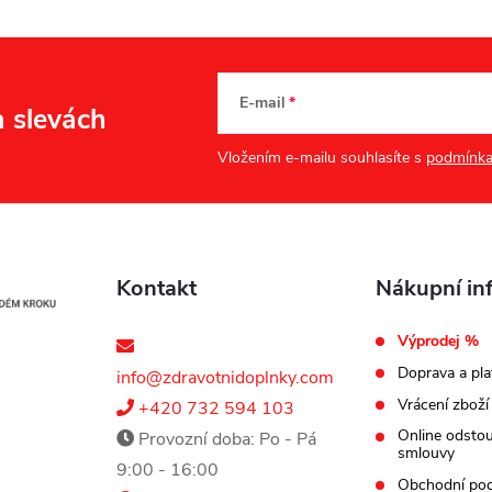
E-mail
a slevách
Vložením e-mailu souhlasíte s
podmínka
Kontakt
Nákupní in
Výprodej %
Doprava a pla
info@zdravotnidoplnky.com
Vrácení zboží
+420 732 594 103
Online odsto
Provozní doba: Po - Pá
smlouvy
9:00 - 16:00
Obchodní po