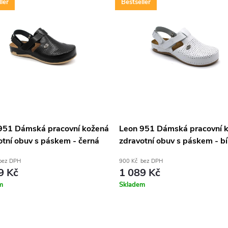
ler
Bestseller
951 Dámská pracovní kožená
Leon 951 Dámská pracovní 
otní obuv s páskem - černá
zdravotní obuv s páskem - bí
bez DPH
900 Kč bez DPH
9 Kč
1 089 Kč
m
Skladem