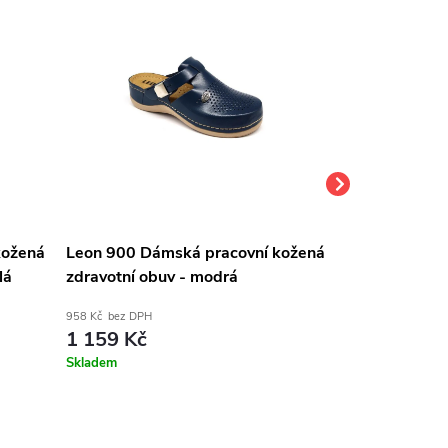
kožená
Leon 900 Dámská pracovní kožená
Leon 900 Dám
lá
zdravotní obuv - modrá
zdravotní obu
958 Kč bez DPH
958 Kč bez DPH
1 159 Kč
1 159 Kč
Skladem
Dodání do týdne