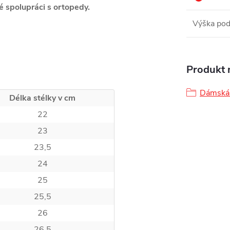
é spolupráci s ortopedy.
Výška pod
Produkt n
Dámská 
Délka stélky v cm
22
23
23,5
24
25
25,5
26
26,5