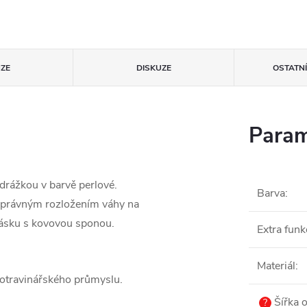
ZE
DISKUZE
OSTATN
Param
rážkou v barvě perlové.
Barva
:
 správným rozložením váhy na
pásku s kovovou sponou.
Extra funk
Materiál
:
potravinářského průmyslu.
Šířka 
?