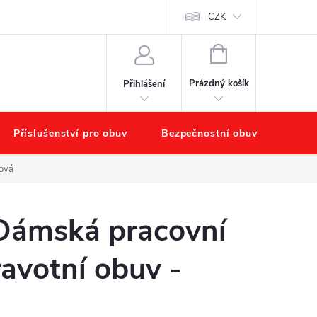
chodu
Náš příběh – O nás
Obchodní podmínky
CZK
Podmínky ochr
NÁKUPNÍ
KOŠÍK
Prázdný košík
Přihlášení
Příslušenství pro obuv
Bezpečnostní obuv
Výpr
lová
Dámská pracovní
avotní obuv -