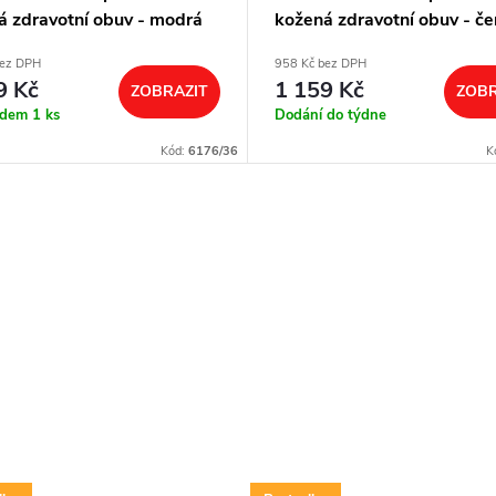
á zdravotní obuv - modrá
kožená zdravotní obuv - če
bez DPH
958 Kč bez DPH
9 Kč
1 159 Kč
ZOBRAZIT
ZOBR
adem
1 ks
Dodání do týdne
Kód:
6176/36
K