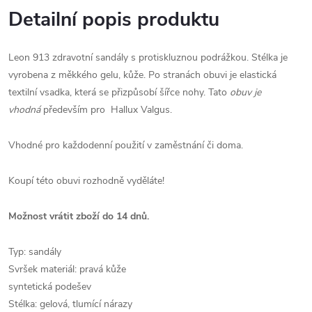
Detailní popis produktu
Leon 913 zdravotní sandály s protiskluznou podrážkou. Stélka je
vyrobena z měkkého gelu, kůže. Po stranách obuvi je elastická
textilní vsadka, která se přizpůsobí šířce nohy.
Tato
obuv je
vhodná
především pro Hallux Valgus.
Vhodné pro každodenní použití v zaměstnání či doma.
Koupí této obuvi rozhodně vyděláte!
Možnost vrátit zboží do 14 dnů.
Typ: sandály
Svršek materiál: pravá kůže
syntetická podešev
Stélka: gelová, tlumící nárazy