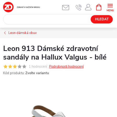
Přejít
NÁKUPNÍ
KOŠÍK
na
obsah
HLEDAT
Leon dámská obuv
Leon 913 Dámské zdravotní
sandály na Hallux Valgus - bílé
1 hodnocení
Podrobnosti hodnocení
Kód produktu:
Zvolte variantu