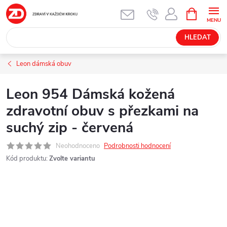
Přejít
NÁKUPNÍ
KOŠÍK
na
obsah
HLEDAT
Leon dámská obuv
Leon 954 Dámská kožená
zdravotní obuv s přezkami na
suchý zip - červená
Neohodnoceno
Podrobnosti hodnocení
Kód produktu:
Zvolte variantu