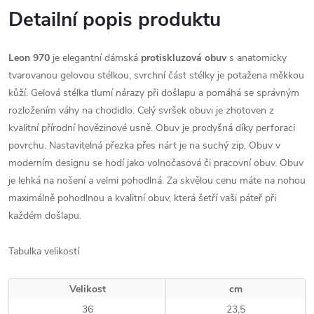
Detailní popis produktu
Leon 970
je elegantní dámská
protiskluzová obuv
s anatomicky
tvarovanou gelovou stélkou, svrchní část stélky je potažena měkkou
kůží. Gelová stélka tlumí nárazy při došlapu a pomáhá se správným
rozložením váhy na chodidlo.
Celý svršek obuvi je zhotoven z
kvalitní přírodní hovězinové usně. Obuv je prodyšná díky perforaci
povrchu.
Nastavitelná přezka přes nárt je na suchý zip. Obuv v
moderním designu se hodí jako volnočasová či pracovní obuv.
Obuv
je lehká na nošení a velmi pohodlná. Za skvělou cenu máte na nohou
maximálně pohodlnou a kvalitní obuv, která šetří vaši páteř při
každém došlapu.
Tabulka velikostí
Velikost
cm
36
23,5