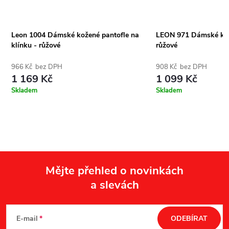
Leon 1004 Dámské kožené pantofle na
LEON 971 Dámské kož
klínku - růžové
růžové
966 Kč bez DPH
908 Kč bez DPH
1 169 Kč
1 099 Kč
Skladem
Skladem
Mějte přehled o novinkách
a slevách
Z
á
E-mail
ODEBÍRAT