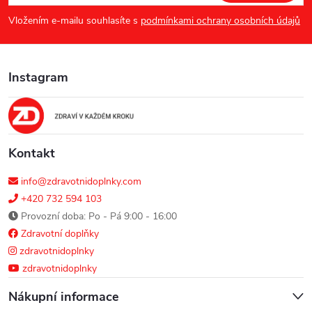
p
Vložením e-mailu souhlasíte s
podmínkami ochrany osobních údajů
a
Instagram
t
í
Kontakt
info@zdravotnidoplnky.com
+420 732 594 103
Provozní doba: Po - Pá 9:00 - 16:00
Zdravotní doplňky
zdravotnidoplnky
zdravotnidoplnky
Nákupní informace