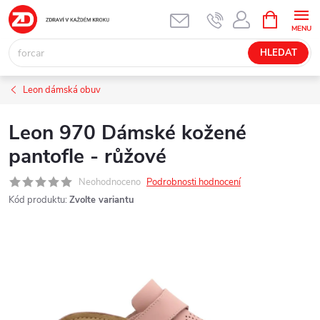
Přejít
NÁKUPNÍ
KOŠÍK
na
obsah
HLEDAT
Leon dámská obuv
Leon 970 Dámské kožené
pantofle - růžové
Neohodnoceno
Podrobnosti hodnocení
Kód produktu:
Zvolte variantu