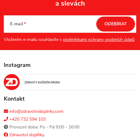
a slevách
Z
á
E-mail
ODEBÍRAT
p
Vložením e-mailu souhlasíte s
podmínkami ochrany osobních údajů
a
Instagram
t
í
Kontakt
info@zdravotnidoplnky.com
+420 732 594 103
Provozní doba: Po - Pá 9:00 - 16:00
Zdravotní doplňky