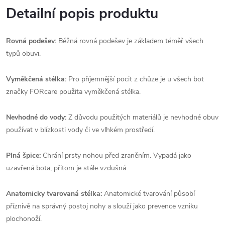
Detailní popis produktu
Rovná podešev:
Běžná rovná podešev je základem téměř všech
typů obuvi.
Vyměkčená stélka:
Pro příjemnější pocit z chůze je u všech bot
značky FORcare použita vyměkčená stélka.
Nevhodné do vody:
Z důvodu použitých materiálů je nevhodné obuv
používat v blízkosti vody či ve vlhkém prostředí.
Plná špice:
Chrání prsty nohou před zraněním. Vypadá jako
uzavřená bota, přitom je stále vzdušná.
Anatomicky tvarovaná stélka:
Anatomické tvarování působí
příznivě na správný postoj nohy a slouží jako prevence vzniku
plochonoží.