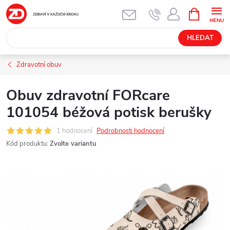
Přejít
NÁKUPNÍ
KOŠÍK
na
obsah
HLEDAT
Zdravotní obuv
Obuv zdravotní FORcare
101054 béžová potisk berušky
1 hodnocení
Podrobnosti hodnocení
Kód produktu:
Zvolte variantu