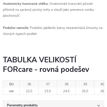
Anatomicky tvarovaná stélka:
Anatomické tvarování působí
příznivě na správný postoj nohy a slouží jako prevence vzniku
plochonoží¨.
Podešev nemaže:
Podešev jakékoliv barvy nezanechává šmouhy na
různých typech podlah.
TABULKA VELIKOSTÍ
FORcare - rovná podešev
EU
36
37
38
39
40
cm
22,5
23,5
24,5
25,5
26
Parametry produktu