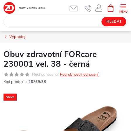
Přejít
NÁKUPNÍ
KOŠÍK
na
obsah
HLEDAT
Výprodej
Obuv zdravotní FORcare
230001 vel. 38 - černá
Neohodnoceno
Podrobnosti hodnocení
Kód produktu:
26769/38
Sleva